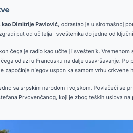
kve
kao Dimitrije Pavlović,
odrastao je u siromašnoj poro
radi put od učitelja i sveštenika do jedne od ključnih
akon čega je radio kao učitelj i sveštenik. Vremeno
on čega odlazi u Francusku na dalje usavršavanje. Po
čime započinje njegov uspon ka samom vrhu crkvene hi
dno sa srpskim narodom i vojskom. Povlačeći se prek
tefana Prvovenčanog, koji je zbog teških uslova na p