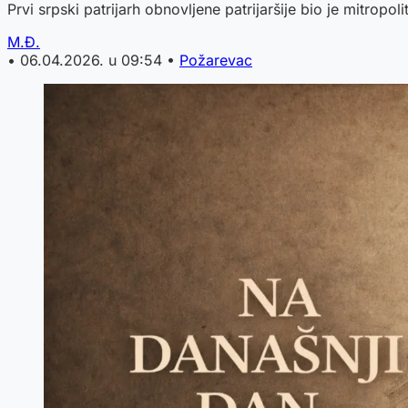
Prvi srpski patrijarh obnovljene patrijaršije bio je mitropolit
M.Đ.
•
06.04.2026. u 09:54
•
Požarevac