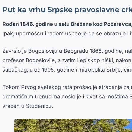
Put ka vrhu Srpske pravoslavne cr
Rođen 1846. godine u selu Brežane kod Požarevca, 
Ipak, upornošću i radom uspeo je da se obrazuje i izg
Završio je Bogosloviju u Beogradu 1868. godine, n
profesor Bogoslovije, a zatim i episkop niški, nak
šabačkog, a od 1905. godine i mitropolita Srbije, 
Tokom Prvog svetskog rata prošao je stradanja zaje
dramatičnim trenucima nosio je i kivot sa moštima S
vraćen u Studenicu.