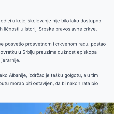
dici u kojoj školovanje nije bilo lako dostupno.
 ličnosti u istoriji Srpske pravoslavne crkve.
m se posvetio prosvetnom i crkvenom radu, postao
 povratku u Srbiju preuzima dužnost episkopa
jerarhije.
o Albanije, izdržao je tešku golgotu, a u tim
utu morao biti ostavljen, da bi nakon rata bio