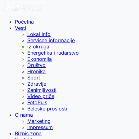
Početna
Vesti
Lokal Info
Servisne informacije
Iz okruga
Energetika i rudarstvo
Ekonomija
Društvo
Hronika
Sport
Zdravlje
Zanimljivosti
Video priče
FotoPuls
Beleške prošlosti
O nama
Marketing
Impressum
Biznis zona