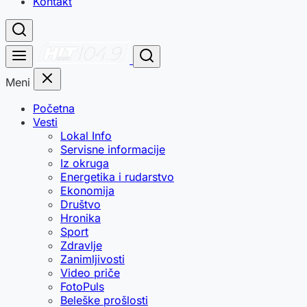
Kontakt
Meni
Početna
Vesti
Lokal Info
Servisne informacije
Iz okruga
Energetika i rudarstvo
Ekonomija
Društvo
Hronika
Sport
Zdravlje
Zanimljivosti
Video priče
FotoPuls
Beleške prošlosti