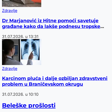
Zdravlje
Dr Marjanović iz Hitne pomoći savetuje
građane kako da lakše podnesu tropske
vrućine
31.07.2026. u 13:31
Zdravlje
Karcinom pluća i dalje ozbiljan zdravstveni
problem u Braničevskom okrugu
31.07.2026. u 10:10
Beleške prošlosti