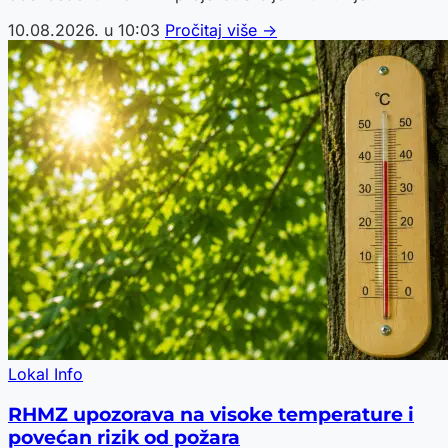
10.08.2026. u 10:03
Pročitaj više →
Lokal Info
RHMZ upozorava na visoke temperature i
povećan rizik od požara