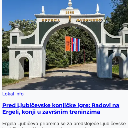
Lokal Info
Pred Ljubičevske konjičke igre: Radovi na
Ergeli, konji u završnim treninzima
Ergela Ljubičevo priprema se za predstojeće Ljubičevske