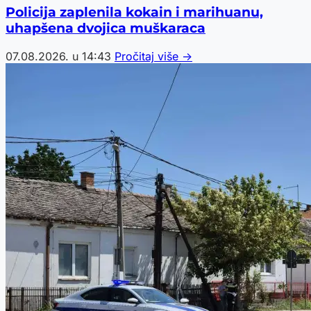
Policija zaplenila kokain i marihuanu,
uhapšena dvojica muškaraca
07.08.2026. u 14:43
Pročitaj više →