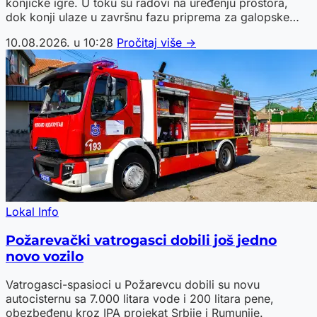
konjičke igre. U toku su radovi na uređenju prostora,
dok konji ulaze u završnu fazu priprema za galopske
trke.
10.08.2026. u 10:28
Pročitaj više →
Lokal Info
Požarevački vatrogasci dobili još jedno
novo vozilo
Vatrogasci-spasioci u Požarevcu dobili su novu
autocisternu sa 7.000 litara vode i 200 litara pene,
obezbeđenu kroz IPA projekat Srbije i Rumunije.