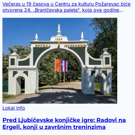
Večeras u 19 časova u Centru za kulturu Požarevac biće
otvorena 24. „Braničevska paleta“, koja ove godine
okuplja 40 umetnika.
Lokal Info
Pred Ljubičevske konjičke igre: Radovi na
Ergeli, konji u završnim treninzima