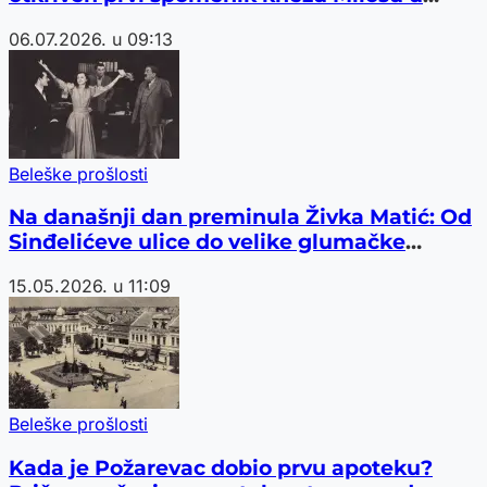
Srbiji
06.07.2026. u 09:13
Beleške prošlosti
Na današnji dan preminula Živka Matić: Od
Sinđelićeve ulice do velike glumačke
karijere
15.05.2026. u 11:09
Beleške prošlosti
Kada je Požarevac dobio prvu apoteku?