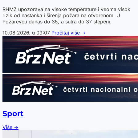
RHMZ upozorava na visoke temperature i veoma visok
rizik od nastanka i širenja požara na otvorenom. U
Požarevcu danas do 35, a sutra do 37 stepeni.
10.08.2026. u 09:07
Pročitaj više →
Sport
Više →