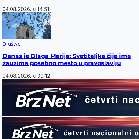
04.08.2026. u 14:51
Društvo
Danas je Blaga Marija: Svetiteljka čije ime
zauzima posebno mesto u pravoslavlju
04.08.2026. u 09:12