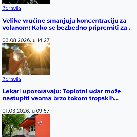
Zdravlje
Velike vrućine smanjuju koncentraciju za
volanom: Kako se bezbedno pripremiti za
put
03.08.2026. u 14:27
Zdravlje
Lekari upozoravaju: Toplotni udar može
nastupiti veoma brzo tokom tropskih
vrućina
01.08.2026. u 09:57