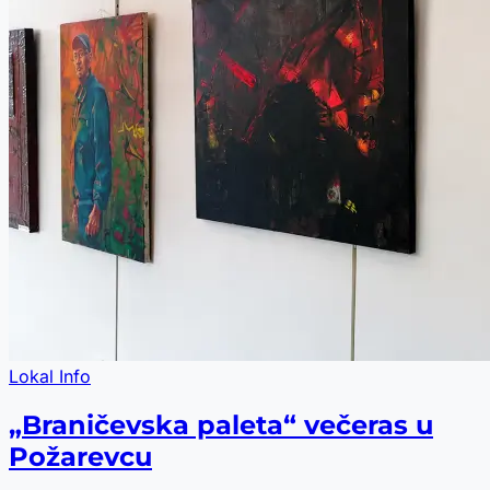
Lokal Info
„Braničevska paleta“ večeras u
Požarevcu