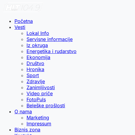
Početna
Vesti
Lokal Info
Servisne informacije
Iz okruga
Energetika i rudarstvo
Ekonomija
Društvo
Hronika
Sport
Zdravlje
Zanimljivosti
Video priče
FotoPuls
Beleške prošlosti
O nama
Marketing
Impressum
Biznis zona