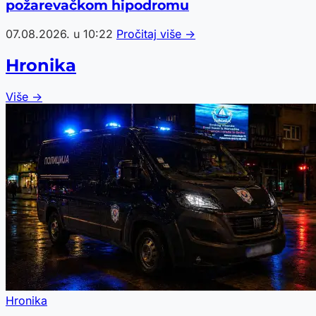
požarevačkom hipodromu
07.08.2026. u 10:22
Pročitaj više →
Hronika
Više →
Hronika