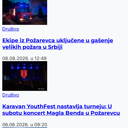
Društvo
Ekipe iz Požarevca uključene u gašenje
velikih požara u Srbiji
08.08.2026. u 12:49
Društvo
Karavan YouthFest nastavlja turneju: U
subotu koncert Magla Benda u Požarevcu
06.08.2026. u 09:20