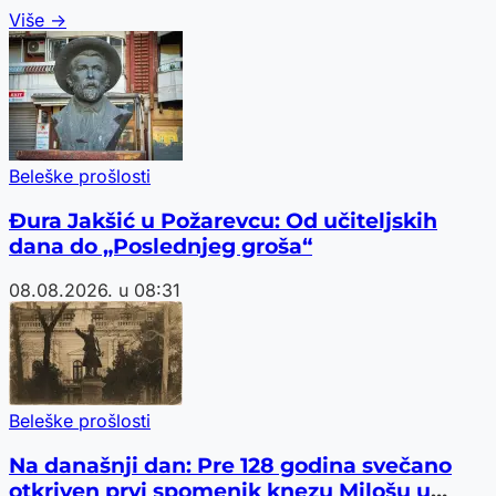
Više →
Beleške prošlosti
Đura Jakšić u Požarevcu: Od učiteljskih
dana do „Poslednjeg groša“
08.08.2026. u 08:31
Beleške prošlosti
Na današnji dan: Pre 128 godina svečano
otkriven prvi spomenik knezu Milošu u