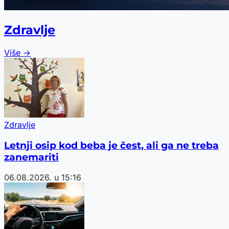
Zdravlje
Više →
Zdravlje
Letnji osip kod beba je čest, ali ga ne treba
zanemariti
06.08.2026. u 15:16