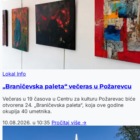
Lokal Info
„Braničevska paleta“ večeras u Požarevcu
Večeras u 19 časova u Centru za kulturu Požarevac biće
otvorena 24. „Braničevska paleta“, koja ove godine
okuplja 40 umetnika.
10.08.2026. u 10:35
Pročitaj više →