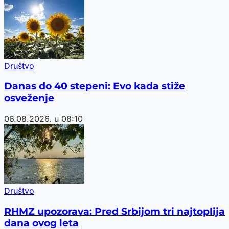
Društvo
Danas do 40 stepeni: Evo kada stiže
osveženje
06.08.2026. u 08:10
Društvo
RHMZ upozorava: Pred Srbijom tri najtoplija
dana ovog leta