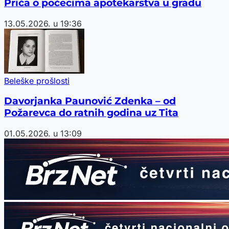
Priča o počecima apotekarstva u gradu
13.05.2026. u 19:36
Beleške prošlosti
Davorjanka Paunović Zdenka – od
Požarevca do ratnih godina uz Tita
01.05.2026. u 13:09