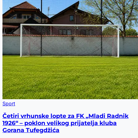
Sport
Četiri vrhunske lopte za FK „Mladi Radnik
1926“ – poklon velikog prijatelja kluba
Gorana Tufegdžića