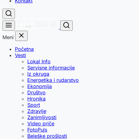
Kontakt
Meni
Početna
Vesti
Lokal Info
Servisne informacije
Iz okruga
Energetika i rudarstvo
Ekonomija
Društvo
Hronika
Sport
Zdravlje
Zanimljivosti
Video priče
FotoPuls
Beleške prošlosti