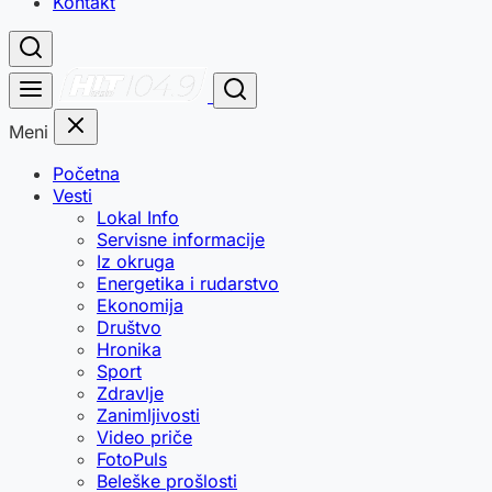
Kontakt
Meni
Početna
Vesti
Lokal Info
Servisne informacije
Iz okruga
Energetika i rudarstvo
Ekonomija
Društvo
Hronika
Sport
Zdravlje
Zanimljivosti
Video priče
FotoPuls
Beleške prošlosti