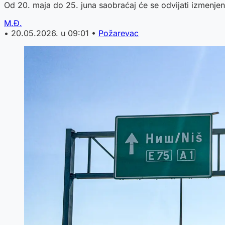
Od 20. maja do 25. juna saobraćaj će se odvijati izmenj
M.Đ.
•
20.05.2026. u 09:01
•
Požarevac