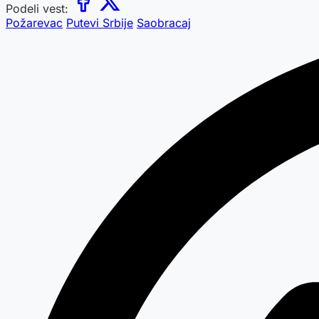
Podeli vest:
Požarevac
Putevi Srbije
Saobracaj