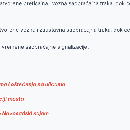
 zatvorene preticajna i vozna saobraćajna traka, dok
tvorene vozna i zaustavna saobraćajna traka, dok će
ivremene saobraćajne signalizacije.
pa i oštećenja na ulicama
ciji mosta
lo Novosadski sajam