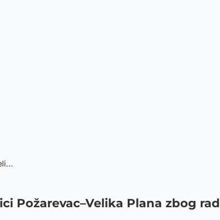
i...
ici Požarevac–Velika Plana zbog ra