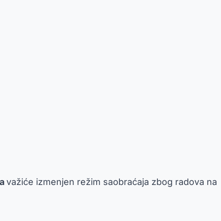
na
važiće izmenjen režim saobraćaja zbog radova na