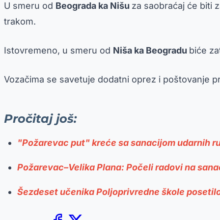
U smeru od
Beograda ka Nišu
za saobraćaj će biti
trakom.
Istovremeno, u smeru od
Niša ka Beogradu
biće za
Vozačima se savetuje dodatni oprez i poštovanje pr
Pročitaj još:
"Požarevac put" kreće sa sanacijom udarnih ru
Požarevac–Velika Plana: Počeli radovi na sana
Šezdeset učenika Poljoprivredne škole poseti