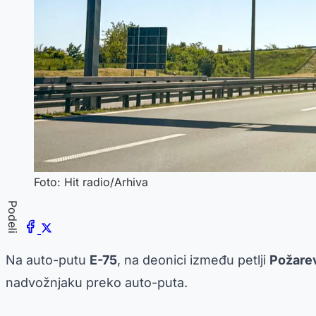
Foto: Hit radio/Arhiva
Podeli
Na auto-putu
E-75
, na deonici između petlji
Požarev
nadvožnjaku preko auto-puta.