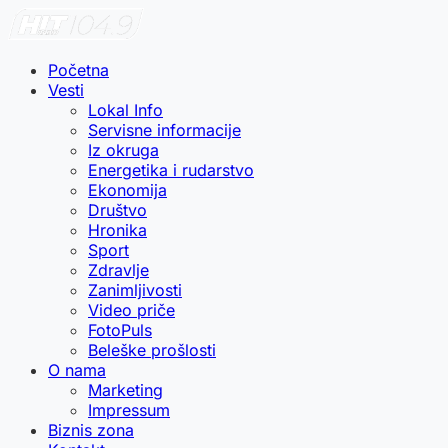
Početna
Vesti
Lokal Info
Servisne informacije
Iz okruga
Energetika i rudarstvo
Ekonomija
Društvo
Hronika
Sport
Zdravlje
Zanimljivosti
Video priče
FotoPuls
Beleške prošlosti
O nama
Marketing
Impressum
Biznis zona