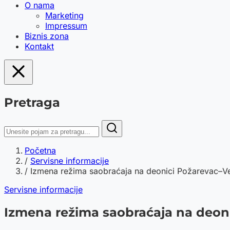
O nama
Marketing
Impressum
Biznis zona
Kontakt
Pretraga
Početna
/
Servisne informacije
/
Izmena režima saobraćaja na deonici Požarevac–Vel
Servisne informacije
Izmena režima saobraćaja na deon