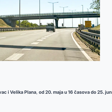
ac i Velika Plana
,
od 20. maja u 16 časova do 25. ju