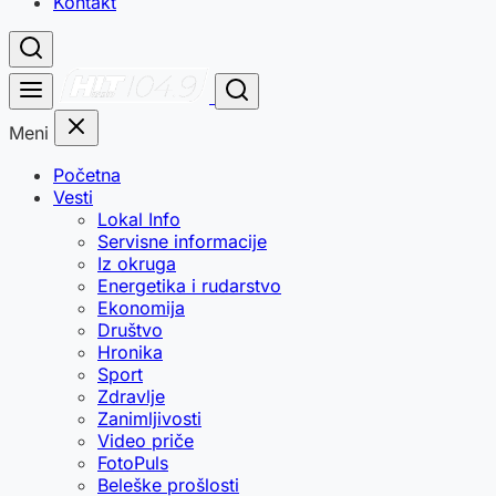
Kontakt
Meni
Početna
Vesti
Lokal Info
Servisne informacije
Iz okruga
Energetika i rudarstvo
Ekonomija
Društvo
Hronika
Sport
Zdravlje
Zanimljivosti
Video priče
FotoPuls
Beleške prošlosti