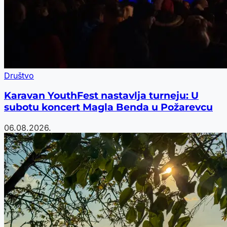
Društvo
Karavan YouthFest nastavlja turneju: U
subotu koncert Magla Benda u Požarevcu
06.08.2026.