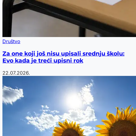
Društvo
Za one koji još nisu upisali srednju školu:
Evo kada je treći upisni rok
22.07.2026.