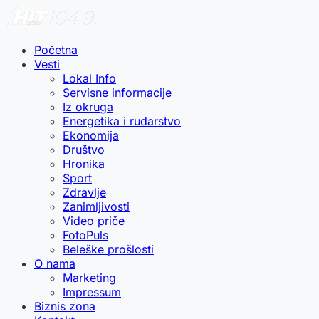
Početna
Vesti
Lokal Info
Servisne informacije
Iz okruga
Energetika i rudarstvo
Ekonomija
Društvo
Hronika
Sport
Zdravlje
Zanimljivosti
Video priče
FotoPuls
Beleške prošlosti
O nama
Marketing
Impressum
Biznis zona