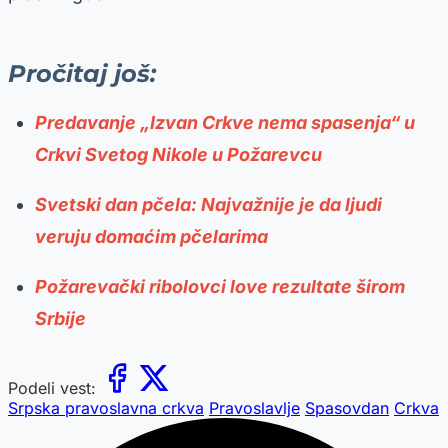
Pročitaj još:
Predavanje „Izvan Crkve nema spasenja“ u
Crkvi Svetog Nikole u Požarevcu
Svetski dan pčela: Najvažnije je da ljudi
veruju domaćim pčelarima
Požarevački ribolovci love rezultate širom
Srbije
Podeli vest:
Srpska pravoslavna crkva
Pravoslavlje
Spasovdan
Crkva