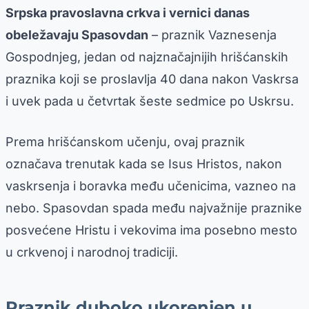
Srpska pravoslavna crkva i vernici danas
obeležavaju Spasovdan
– praznik Vaznesenja
Gospodnjeg, jedan od najznačajnijih hrišćanskih
praznika koji se proslavlja 40 dana nakon Vaskrsa
i uvek pada u četvrtak šeste sedmice po Uskrsu.
Prema hrišćanskom učenju, ovaj praznik
označava trenutak kada se Isus Hristos, nakon
vaskrsenja i boravka među učenicima, vazneo na
nebo. Spasovdan spada među najvažnije praznike
posvećene Hristu i vekovima ima posebno mesto
u crkvenoj i narodnoj tradiciji.
Praznik duboko ukorenjen u