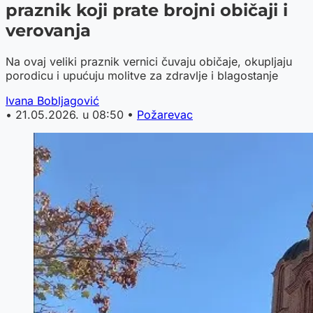
praznik koji prate brojni običaji i
verovanja
Na ovaj veliki praznik vernici čuvaju običaje, okupljaju
porodicu i upućuju molitve za zdravlje i blagostanje
Ivana Bobljagović
•
21.05.2026. u 08:50
•
Požarevac