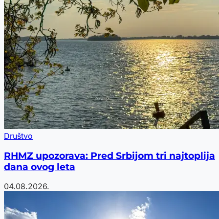
Društvo
RHMZ upozorava: Pred Srbijom tri najtoplija
dana ovog leta
04.08.2026.