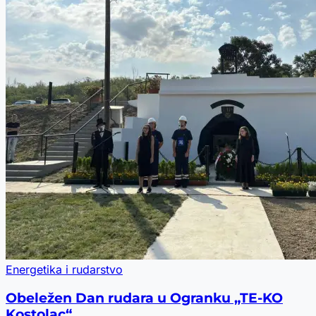
Energetika i rudarstvo
Obeležen Dan rudara u Ogranku „TE-KO
Kostolac“