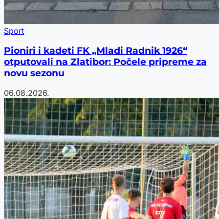
Sport
Pioniri i kadeti FK „Mladi Radnik 1926“
otputovali na Zlatibor: Počele pripreme za
novu sezonu
06.08.2026.