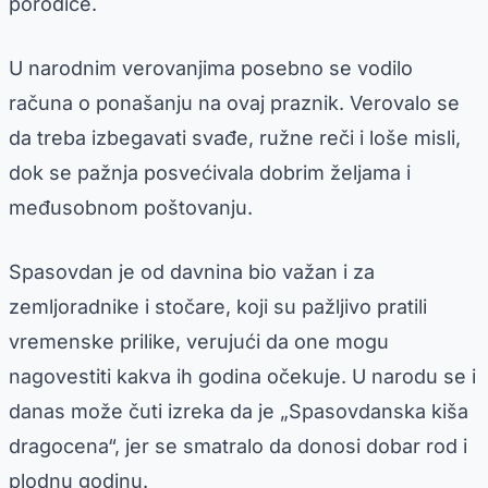
porodice.
U narodnim verovanjima posebno se vodilo
računa o ponašanju na ovaj praznik. Verovalo se
da treba izbegavati svađe, ružne reči i loše misli,
dok se pažnja posvećivala dobrim željama i
međusobnom poštovanju.
Spasovdan je od davnina bio važan i za
zemljoradnike i stočare, koji su pažljivo pratili
vremenske prilike, verujući da one mogu
nagovestiti kakva ih godina očekuje. U narodu se i
danas može čuti izreka da je „Spasovdanska kiša
dragocena“, jer se smatralo da donosi dobar rod i
plodnu godinu.