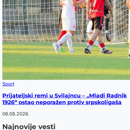
Sport
Prijateljski remi u Svilajncu – „Mladi Radnik
1926“ ostao neporažen protiv srpskoligaša
06.08.2026.
Najnovije vesti