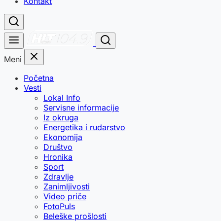
Kontakt
Meni
Početna
Vesti
Lokal Info
Servisne informacije
Iz okruga
Energetika i rudarstvo
Ekonomija
Društvo
Hronika
Sport
Zdravlje
Zanimljivosti
Video priče
FotoPuls
Beleške prošlosti