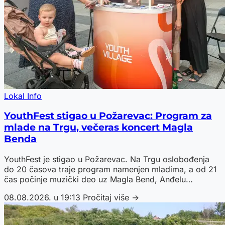
Lokal Info
YouthFest stigao u Požarevac: Program za
mlade na Trgu, večeras koncert Magla
Benda
YouthFest je stigao u Požarevac. Na Trgu oslobođenja
do 20 časova traje program namenjen mladima, a od 21
čas počinje muzički deo uz Magla Bend, Anđelu
Temeljković i Youth Stars.
08.08.2026. u 19:13
Pročitaj više →