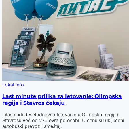
Lokal Info
Last minute prilika za letovanje: Olimpska
regija i Stavros čekaju
Litas nudi desetodnevno letovanje u Olimpskoj regiji i
Stavrosu već od 270 evra po osobi. U cenu su uključeni
autobuski prevoz i smeštaj.