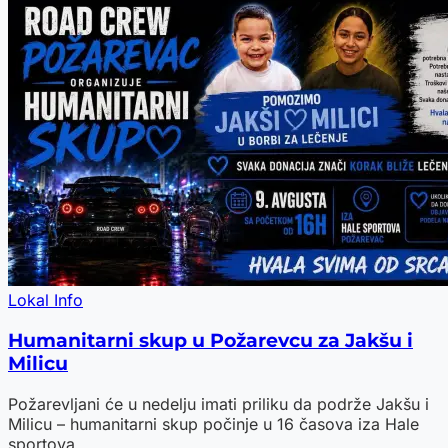
Lokal Info
Humanitarni skup u Požarevcu za Jakšu i
Milicu
Požarevljani će u nedelju imati priliku da podrže Jakšu i
Milicu – humanitarni skup počinje u 16 časova iza Hale
sportova.