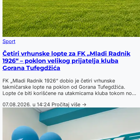
Sport
Četiri vrhunske lopte za FK „Mladi Radnik
1926“ – poklon velikog prijatelja kluba
Gorana Tufegdžića
FK „Mladi Radnik 1926“ dobio je četiri vrhunske
takmičarske lopte na poklon od Gorana Tufegdžića.
Lopte će biti korišćene na utakmicama kluba tokom nove
sezone.
07.08.2026. u 14:24
Pročitaj više →