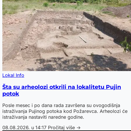
Lokal Info
Šta su arheolozi otkrili na lokalitetu Pujin
potok
Posle mesec i po dana rada završena su ovogodišnja
istraživanja Pujinog potoka kod Požarevca. Arheolozi će
istraživanja nastaviti naredne godine.
08.08.2026. u 14:17
Pročitaj više →