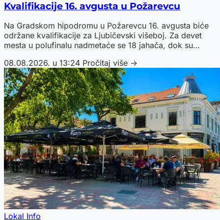
Kvalifikacije 16. avgusta u Požarevcu
Na Gradskom hipodromu u Požarevcu 16. avgusta biće
održane kvalifikacije za Ljubičevski višeboj. Za devet
mesta u polufinalu nadmetaće se 18 jahača, dok su
trojica prošlogodišnjih prvoplasiranih već obezbedila
08.08.2026. u 13:24
Pročitaj više →
prolaz.
Lokal Info