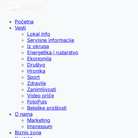
Početna
Vesti
Lokal Info
Servisne informacije
Iz okruga
Energetika i rudarstvo
Ekonomija
Društvo
Hronika
Sport
Zdravlje
Zanimljivosti
Video priče
FotoPuls
Beleške prošlosti
O nama
Marketing
Impressum
Biznis zona