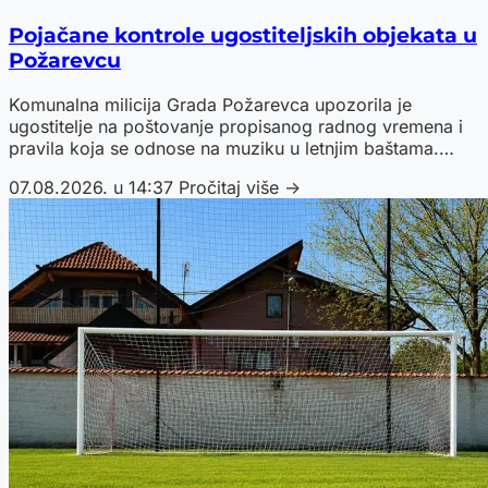
Pojačane kontrole ugostiteljskih objekata u
Požarevcu
Komunalna milicija Grada Požarevca upozorila je
ugostitelje na poštovanje propisanog radnog vremena i
pravila koja se odnose na muziku u letnjim baštama.
Najavljene su pojačane kontrole, a kazne iznose do
07.08.2026. u 14:37
Pročitaj više →
100.000 dinara.