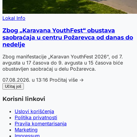
Lokal Info
Zbog „Karavana YouthFest“ obustava
saobraćaja u centru Požarevca od danas do
nedelje
Zbog manifestacije „Karavan YouthFest 2026“, od 7.
avgusta u 17 časova do 9. avgusta u 15 časova biće
obustavljen saobraćaj u delu Požarevca.
07.08.2026. u 13:16
Pročitaj više →
Učitaj još
Korisni linkovi
Uslovi korišćenja
Politika privatnosti
Pravila komentarisanja
Marketing
Impressum