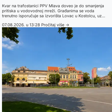
Kvar na trafostanici PPV Mlava doveo je do smanjenja
pritiska u vodovodnoj mreži. Građanima se voda
trenutno isporučuje sa izvorišta Lovac u Kostolcu, uz
apel da je koriste racionalno.
07.08.2026. u 13:28
Pročitaj više →