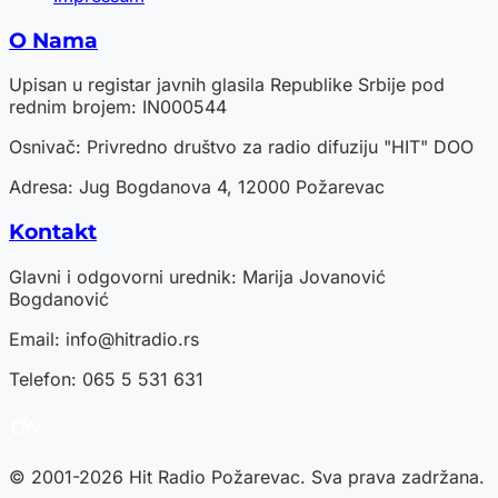
O Nama
Upisan u registar javnih glasila Republike Srbije pod
rednim brojem: IN000544
Osnivač: Privredno društvo za radio difuziju "HIT" DOO
Adresa: Jug Bogdanova 4, 12000 Požarevac
Kontakt
Glavni i odgovorni urednik: Marija Jovanović
Bogdanović
Email:
info@hitradio.rs
Telefon: 065 5 531 631
© 2001-2026 Hit Radio Požarevac. Sva prava zadržana.