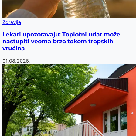
Zdravlje
Lekari upozoravaju: Toplotni udar može
nastupiti veoma brzo tokom tropskih
vrućina
01.08.2026.