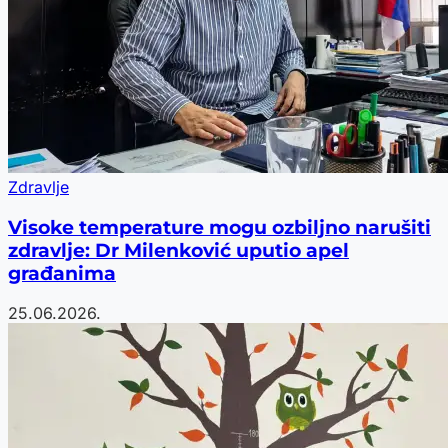
Zdravlje
Visoke temperature mogu ozbiljno narušiti
zdravlje: Dr Milenković uputio apel
građanima
25.06.2026.