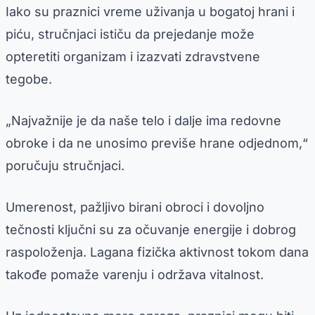
Iako su praznici vreme uživanja u bogatoj hrani i
piću, stručnjaci ističu da prejedanje može
opteretiti organizam i izazvati zdravstvene
tegobe.
„Najvažnije je da naše telo i dalje ima redovne
obroke i da ne unosimo previše hrane odjednom,“
poručuju stručnjaci.
Umerenost, pažljivo birani obroci i dovoljno
tečnosti ključni su za očuvanje energije i dobrog
raspoloženja. Lagana fizička aktivnost tokom dana
takođe pomaže varenju i održava vitalnost.