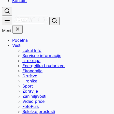
Kontakt
Meni
Početna
Vesti
Lokal Info
Servisne informacije
Iz okruga
Energetika i rudarstvo
Ekonomija
Društvo
Hronika
Sport
Zdravlje
Zanimljivosti
Video priče
FotoPuls
Beleške prošlosti