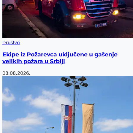
Društvo
Ekipe iz Požarevca uključene u gašenje
velikih požara u Srbiji
08.08.2026.