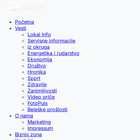
Početna
Vesti
Lokal Info
Servisne informacije
Iz okruga
Energetika i rudarstvo
Ekonomija
Društvo
Hronika
Sport
Zdravlje
Zanimljivosti
Video priče
FotoPuls
Beleške prošlosti
O nama
Marketing
Impressum
Biznis zona