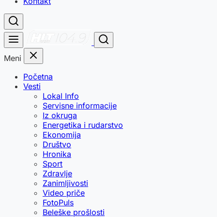
Kontakt
Meni
Početna
Vesti
Lokal Info
Servisne informacije
Iz okruga
Energetika i rudarstvo
Ekonomija
Društvo
Hronika
Sport
Zdravlje
Zanimljivosti
Video priče
FotoPuls
Beleške prošlosti