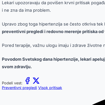
Lekari upozoravaju da povišen krvni pritisak pogađa
i ne zna da ima problem.
Upravo zbog toga hipertenzija se često otkriva tek 
preventivni pregledi i redovno merenje pritiska od
Pored terapije, važnu ulogu imaju i zdrave životne n
Povodom Svetskog dana hipertenzije, lekari apeluju
svom zdravlju.
Podeli vest:
Preventivni pregledi
Visok pritisak