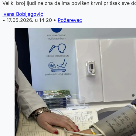
Veliki broj ljudi ne zna da ima povišen krvni pritisak sve
Ivana Bobljagović
•
17.05.2026. u 14:20
•
Požarevac