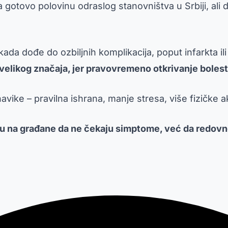
 gotovo polovinu odraslog stanovništva u Srbiji, ali
kada dođe do ozbiljnih komplikacija, poput infarkta 
 velikog značaja, jer pravovremeno otkrivanje boles
avike – pravilna ishrana, manje stresa, više fizičke 
 na građane da ne čekaju simptome, već da redovno 