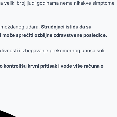
 da veliki broj ljudi godinama nema nikakve simptome
ili moždanog udara.
Stručnjaci ističu da su
ti može sprečiti ozbiljne zdravstvene posledice.
aktivnosti i izbegavanje prekomernog unosa soli.
kontrolišu krvni pritisak i vode više računa o