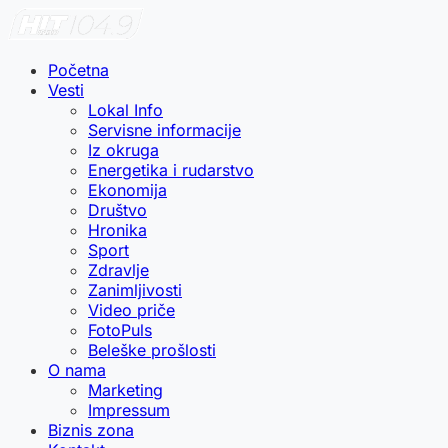
Početna
Vesti
Lokal Info
Servisne informacije
Iz okruga
Energetika i rudarstvo
Ekonomija
Društvo
Hronika
Sport
Zdravlje
Zanimljivosti
Video priče
FotoPuls
Beleške prošlosti
O nama
Marketing
Impressum
Biznis zona