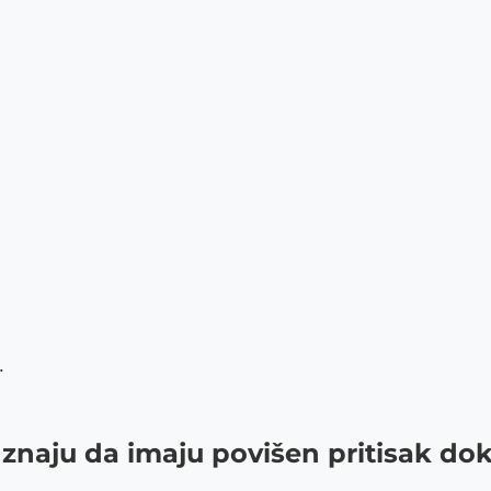
.
 znaju da imaju povišen pritisak d