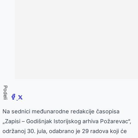
Podeli
Na sednici međunarodne redakcije časopisa
„Zapisi – Godišnjak Istorijskog arhiva Požarevac“,
održanoj 30. jula, odabrano je 29 radova koji će