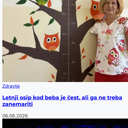
Zdravlje
Letnji osip kod beba je čest, ali ga ne treba
zanemariti
06.08.2026.