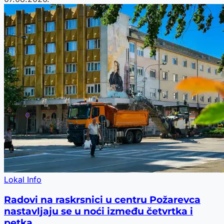
Lokal Info
Radovi na raskrsnici u centru Požarevca
nastavljaju se u noći između četvrtka i
petka