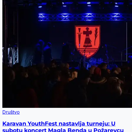
Društvo
Karavan YouthFest nastavlja turneju: U
subotu koncert Magla Benda u Požarevcu