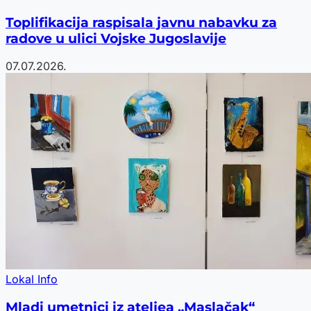
Toplifikacija raspisala javnu nabavku za
radove u ulici Vojske Jugoslavije
07.07.2026.
Lokal Info
Mladi umetnici iz ateljea „Maslačak“