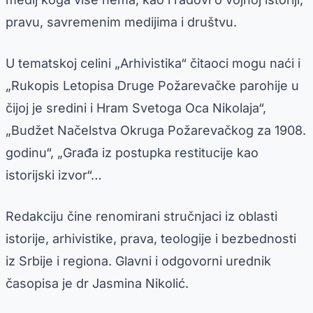
pravu, savremenim medijima i društvu.
U tematskoj celini „Arhivistika“ čitaoci mogu naći i
„Rukopis Letopisa Druge Požarevačke parohije u
čijoj je sredini i Hram Svetoga Oca Nikolaja“,
„Budžet Načelstva Okruga Požarevačkog za 1908.
godinu“, „Građa iz postupka restitucije kao
istorijski izvor“…
Redakciju čine renomirani stručnjaci iz oblasti
istorije, arhivistike, prava, teologije i bezbednosti
iz Srbije i regiona. Glavni i odgovorni urednik
časopisa je dr Jasmina Nikolić.