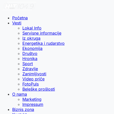
Početna
Vesti
Lokal Info
Servisne informacije
Iz okruga
Energetika i rudarstvo
Ekonomija
Društvo
Hronika
Sport
Zdravlje
Zanimljivosti
Video priče
FotoPuls
Beleške prošlosti
O nama
Marketing
Impressum
Biznis zona