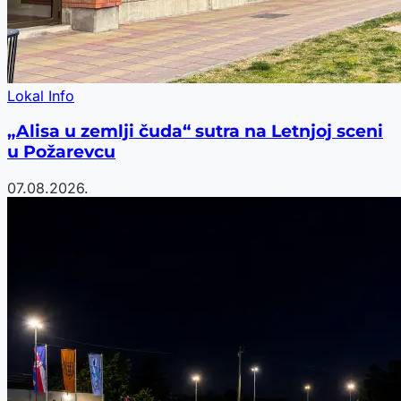
Lokal Info
„Alisa u zemlji čuda“ sutra na Letnjoj sceni
u Požarevcu
07.08.2026.