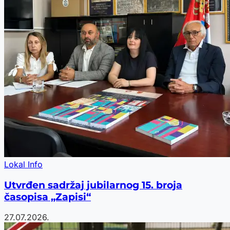
Lokal Info
Utvrđen sadržaj jubilarnog 15. broja
časopisa „Zapisi“
27.07.2026.