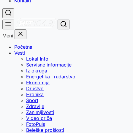
Kontakt
Meni
Početna
Vesti
Lokal Info
Servisne informacije
Iz okruga
Energetika i rudarstvo
Ekonomija
Društvo
Hronika
Sport
Zdravlje
Zanimljivosti
Video priče
FotoPuls
Beleške prošlosti