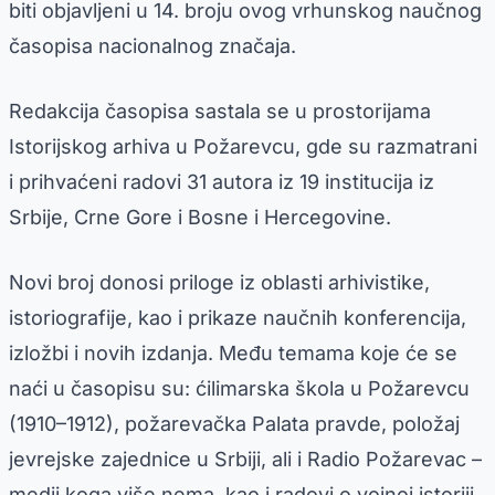
biti objavljeni u 14. broju ovog vrhunskog naučnog
časopisa nacionalnog značaja.
Redakcija časopisa sastala se u prostorijama
Istorijskog arhiva u Požarevcu, gde su razmatrani
i prihvaćeni radovi 31 autora iz 19 institucija iz
Srbije, Crne Gore i Bosne i Hercegovine.
Novi broj donosi priloge iz oblasti arhivistike,
istoriografije, kao i prikaze naučnih konferencija,
izložbi i novih izdanja. Među temama koje će se
naći u časopisu su: ćilimarska škola u Požarevcu
(1910–1912), požarevačka Palata pravde, položaj
jevrejske zajednice u Srbiji, ali i Radio Požarevac –
medij koga više nema, kao i radovi o vojnoj istoriji,