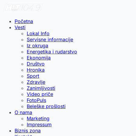
Početna
Vesti
Lokal Info
Servisne informacije
Iz okruga
Energetika i rudarstvo
Ekonomija
Društvo
Hronika
Sport
Zdravlje
Zanimljivosti
Video priče
FotoPuls
Beleške prošlosti
O nama
Marketing
Impressum
Biznis zona