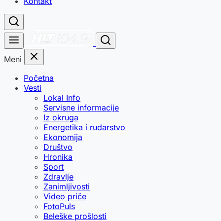
Kontakt
Meni
Početna
Vesti
Lokal Info
Servisne informacije
Iz okruga
Energetika i rudarstvo
Ekonomija
Društvo
Hronika
Sport
Zdravlje
Zanimljivosti
Video priče
FotoPuls
Beleške prošlosti