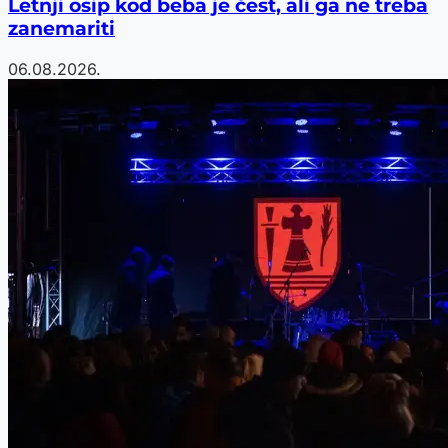
Letnji osip kod beba je čest, ali ga ne treba
zanemariti
06.08.2026.