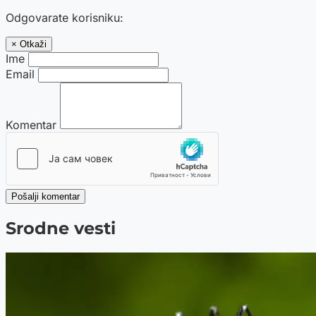
Odgovarate korisniku:
× Otkaži
Ime
Email
Komentar
Pošalji komentar
Srodne vesti