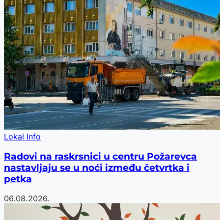
Lokal Info
Radovi na raskrsnici u centru Požarevca
nastavljaju se u noći između četvrtka i
petka
06.08.2026.