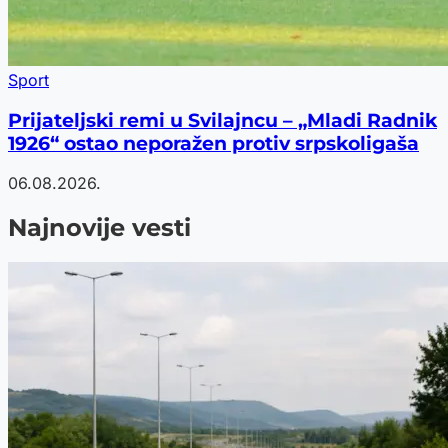
Sport
Prijateljski remi u Svilajncu – „Mladi Radnik
1926“ ostao neporažen protiv srpskoligaša
06.08.2026.
Najnovije vesti