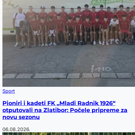
Sport
Pioniri i kadeti FK „Mladi Radnik 1926“
otputovali na Zlatibor: Počele pripreme za
novu sezonu
06.08.2026.