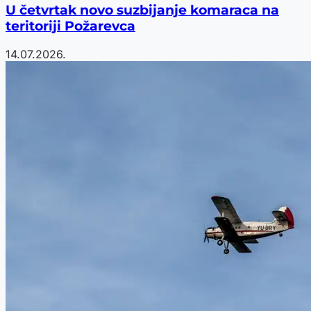
U četvrtak novo suzbijanje komaraca na
teritoriji Požarevca
14.07.2026.