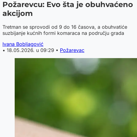
Požarevcu: Evo šta je obuhvaćeno
akcijom
Tretman se sprovodi od 9 do 16 časova, a obuhvatiće
suzbijanje kućnih formi komaraca na području grada
Ivana Bobljagović
•
18.05.2026. u 09:29
•
Požarevac