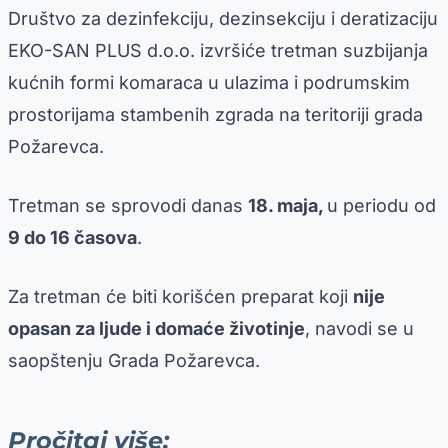
Društvo za dezinfekciju, dezinsekciju i deratizaciju
EKO-SAN PLUS d.o.o. izvršiće tretman suzbijanja
kućnih formi komaraca u ulazima i podrumskim
prostorijama stambenih zgrada na teritoriji grada
Požarevca.
Tretman se sprovodi danas
18. maja,
u periodu od
9 do 16 časova
.
Za tretman će biti korišćen preparat koji
nije
opasan za ljude i domaće životinje
, navodi se u
saopštenju Grada Požarevca.
Pročitaj više: