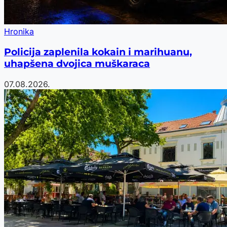
Hronika
Policija zaplenila kokain i marihuanu,
uhapšena dvojica muškaraca
07.08.2026.