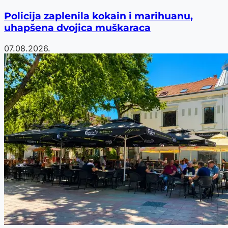
Policija zaplenila kokain i marihuanu,
uhapšena dvojica muškaraca
07.08.2026.