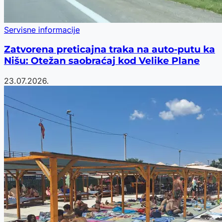
Servisne informacije
Zatvorena preticajna traka na auto-putu ka
Nišu: Otežan saobraćaj kod Velike Plane
23.07.2026.