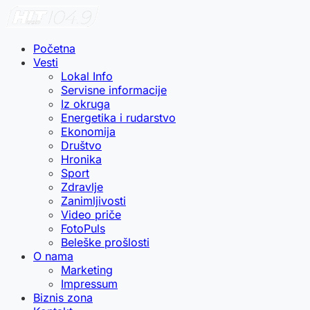
Početna
Vesti
Lokal Info
Servisne informacije
Iz okruga
Energetika i rudarstvo
Ekonomija
Društvo
Hronika
Sport
Zdravlje
Zanimljivosti
Video priče
FotoPuls
Beleške prošlosti
O nama
Marketing
Impressum
Biznis zona