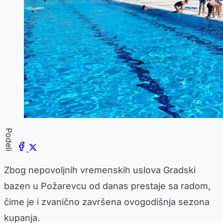
Podeli
Zbog nepovoljnih vremenskih uslova Gradski
bazen u Požarevcu od danas prestaje sa radom,
čime je i zvanično završena ovogodišnja sezona
kupanja.