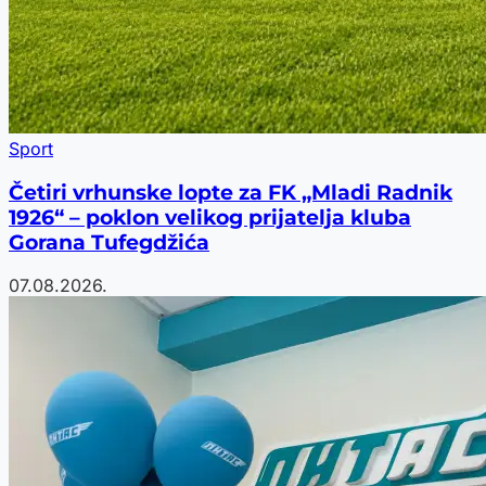
Sport
Četiri vrhunske lopte za FK „Mladi Radnik
1926“ – poklon velikog prijatelja kluba
Gorana Tufegdžića
07.08.2026.