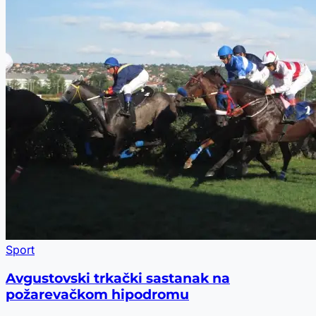
Sport
Avgustovski trkački sastanak na
požarevačkom hipodromu