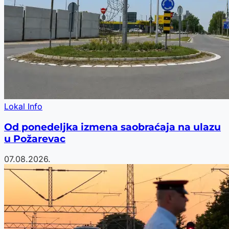
Lokal Info
Od ponedeljka izmena saobraćaja na ulazu
u Požarevac
07.08.2026.