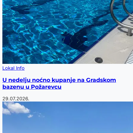
Lokal Info
U nedelju noćno kupanje na Gradskom
bazenu u Požarevcu
29.07.2026.