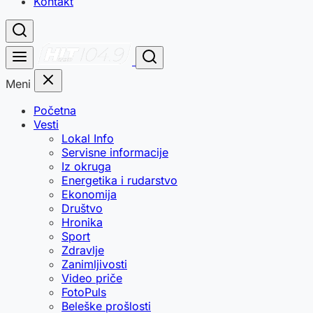
Kontakt
Meni
Početna
Vesti
Lokal Info
Servisne informacije
Iz okruga
Energetika i rudarstvo
Ekonomija
Društvo
Hronika
Sport
Zdravlje
Zanimljivosti
Video priče
FotoPuls
Beleške prošlosti