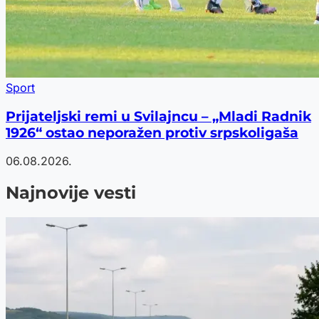
Sport
Prijateljski remi u Svilajncu – „Mladi Radnik
1926“ ostao neporažen protiv srpskoligaša
06.08.2026.
Najnovije vesti