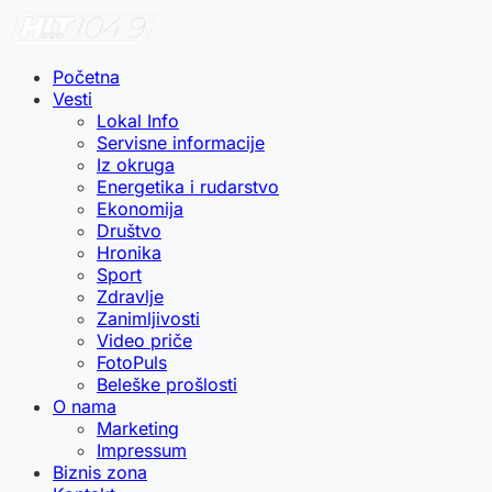
Početna
Vesti
Lokal Info
Servisne informacije
Iz okruga
Energetika i rudarstvo
Ekonomija
Društvo
Hronika
Sport
Zdravlje
Zanimljivosti
Video priče
FotoPuls
Beleške prošlosti
O nama
Marketing
Impressum
Biznis zona