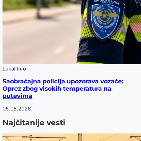
Lokal Info
Saobraćajna policija upozorava vozače:
Oprez zbog visokih temperatura na
putevima
05.08.2026.
Najčitanije vesti