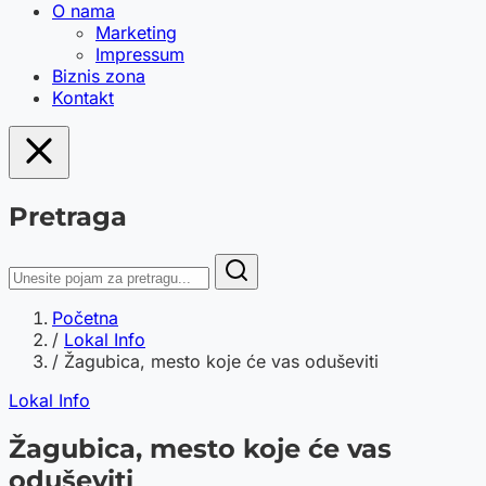
O nama
Marketing
Impressum
Biznis zona
Kontakt
Pretraga
Početna
/
Lokal Info
/
Žagubica, mesto koje će vas oduševiti
Lokal Info
Žagubica, mesto koje će vas
oduševiti