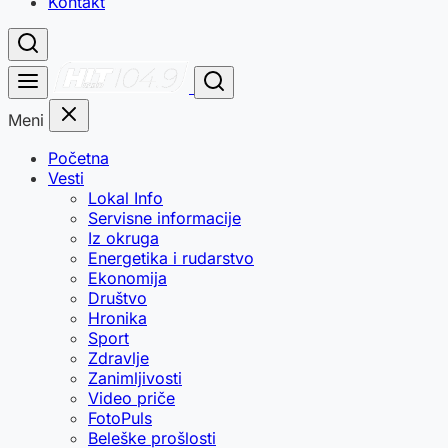
Kontakt
Meni
Početna
Vesti
Lokal Info
Servisne informacije
Iz okruga
Energetika i rudarstvo
Ekonomija
Društvo
Hronika
Sport
Zdravlje
Zanimljivosti
Video priče
FotoPuls
Beleške prošlosti