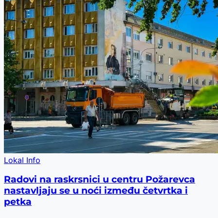
Lokal Info
Radovi na raskrsnici u centru Požarevca
nastavljaju se u noći između četvrtka i
petka