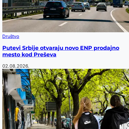
Društvo
Putevi Srbije otvaraju novo ENP prodajno
mesto kod Preševa
02.08.2026.