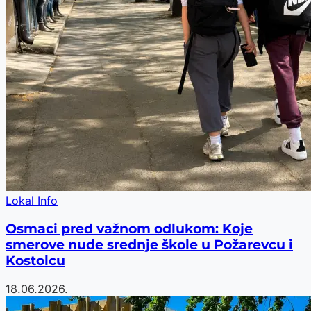
Lokal Info
Osmaci pred važnom odlukom: Koje
smerove nude srednje škole u Požarevcu i
Kostolcu
18.06.2026.