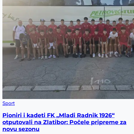
Sport
Pioniri i kadeti FK „Mladi Radnik 1926“
otputovali na Zlatibor: Počele pripreme za
novu sezonu