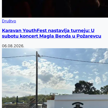
Društvo
Karavan YouthFest nastavlja turneju: U
subotu koncert Magla Benda u Požarevcu
06.08.2026.