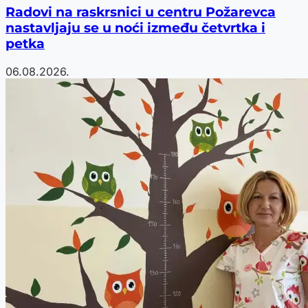
Radovi na raskrsnici u centru Požarevca
nastavljaju se u noći između četvrtka i
petka
06.08.2026.