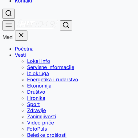
Kontakt
Meni
Početna
Vesti
Lokal Info
Servisne informacije
Iz okruga
Energetika i rudarstvo
Ekonomija
Društvo
Hronika
Sport
Zdravlje
Zanimljivosti
Video priče
FotoPuls
Beleške prošlosti