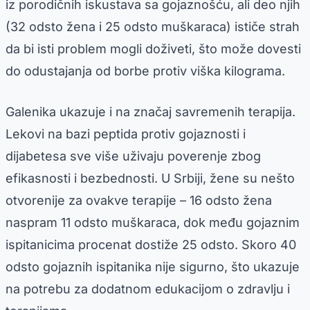
iz porodičnih iskustava sa gojaznošću, ali deo njih
(32 odsto žena i 25 odsto muškaraca) ističe strah
da bi isti problem mogli doživeti, što može dovesti
do odustajanja od borbe protiv viška kilograma.
Galenika ukazuje i na značaj savremenih terapija.
Lekovi na bazi peptida protiv gojaznosti i
dijabetesa sve više uživaju poverenje zbog
efikasnosti i bezbednosti. U Srbiji, žene su nešto
otvorenije za ovakve terapije – 16 odsto žena
naspram 11 odsto muškaraca, dok među gojaznim
ispitanicima procenat dostiže 25 odsto. Skoro 40
odsto gojaznih ispitanika nije sigurno, što ukazuje
na potrebu za dodatnom edukacijom o zdravlju i