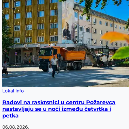
Lokal Info
Radovi na raskrsnici u centru Požarevca
nastavljaju se u noći između četvrtka i
petka
06.08.2026.