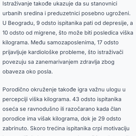
Istraživanje takođe ukazuje da su stanovnici
urbanih sredina i preduzetnici posebno ugroženi.
U Beogradu, 9 odsto ispitanika pati od depresije, a
10 odsto od migrene, što može biti posledica viška
kilograma. Među samozaposlenima, 17 odsto
prijavljuje kardiološke probleme, što istraživači
povezuju sa zanemarivanjem zdravlja zbog
obaveza oko posla.
Porodično okruženje takođe igra važnu ulogu u
percepciji viška kilograma. 43 odsto ispitanika
oseća se ravnodušno ili razočarano kada član
porodice ima višak kilograma, dok je 29 odsto
zabrinuto. Skoro trećina ispitanika crpi motivaciju