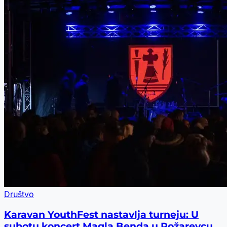
Društvo
Karavan YouthFest nastavlja turneju: U
subotu koncert Magla Benda u Požarevcu