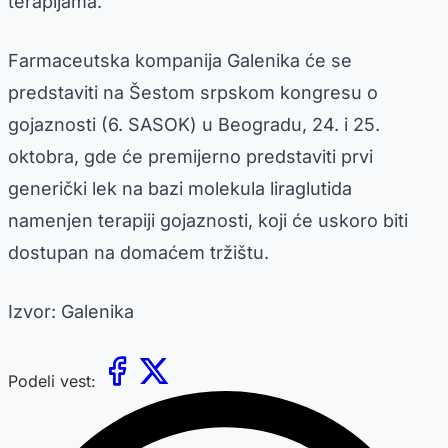
terapijama.
Farmaceutska kompanija Galenika će se
predstaviti na Šestom srpskom kongresu o
gojaznosti (6. SASOK) u Beogradu, 24. i 25.
oktobra, gde će premijerno predstaviti prvi
generički lek na bazi molekula liraglutida
namenjen terapiji gojaznosti, koji će uskoro biti
dostupan na domaćem tržištu.
Izvor: Galenika
Podeli vest: