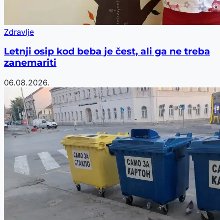
Zdravlje
Letnji osip kod beba je čest, ali ga ne treba
zanemariti
06.08.2026.