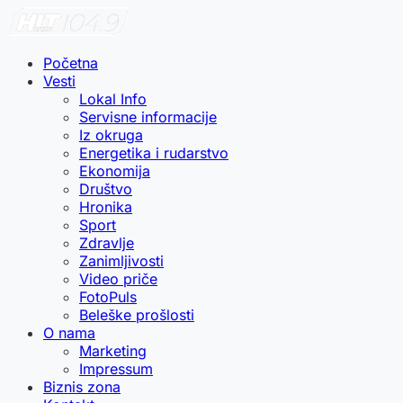
Početna
Vesti
Lokal Info
Servisne informacije
Iz okruga
Energetika i rudarstvo
Ekonomija
Društvo
Hronika
Sport
Zdravlje
Zanimljivosti
Video priče
FotoPuls
Beleške prošlosti
O nama
Marketing
Impressum
Biznis zona