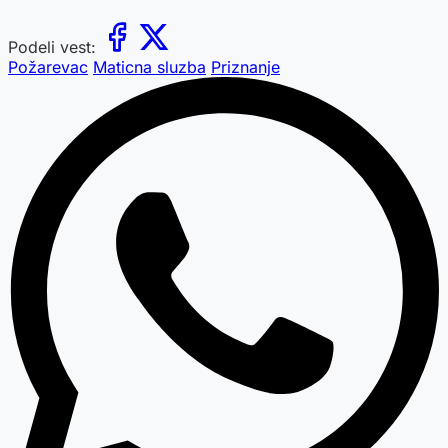
Podeli vest:
Požarevac
Maticna sluzba
Priznanje