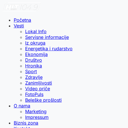
Početna
Vesti
Lokal Info
Servisne informacije
Iz okruga
Energetika i rudarstvo
Ekonomija
Društvo
Hronika
Sport
Zdravlje
Zanimljivosti
Video priče
FotoPuls
Beleške prošlosti
O nama
Marketing
Impressum
Biznis zona