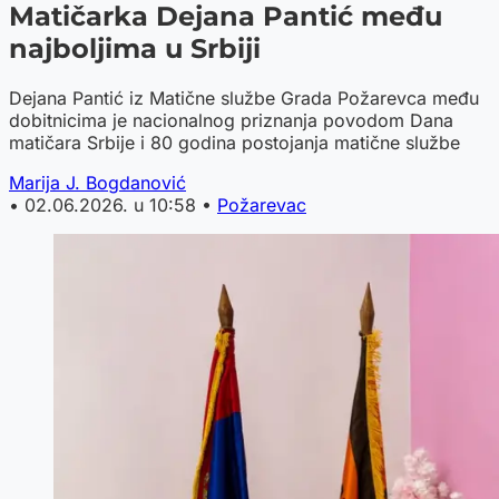
Matičarka Dejana Pantić među
najboljima u Srbiji
Dejana Pantić iz Matične službe Grada Požarevca među
dobitnicima je nacionalnog priznanja povodom Dana
matičara Srbije i 80 godina postojanja matične službe
Marija J. Bogdanović
•
02.06.2026. u 10:58
•
Požarevac