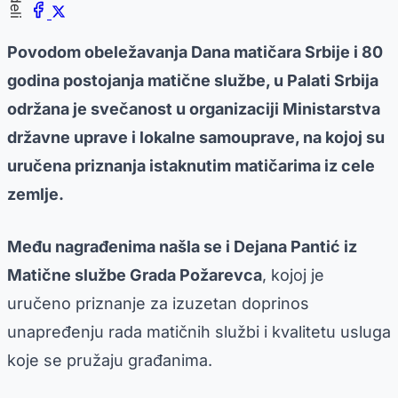
Povodom obeležavanja Dana matičara Srbije i 80
godina postojanja matične službe, u Palati Srbija
održana je svečanost u organizaciji Ministarstva
državne uprave i lokalne samouprave, na kojoj su
uručena priznanja istaknutim matičarima iz cele
zemlje.
Među nagrađenima našla se i Dejana Pantić iz
Matične službe Grada Požarevca
, kojoj je
uručeno priznanje za izuzetan doprinos
unapređenju rada matičnih službi i kvalitetu usluga
koje se pružaju građanima.