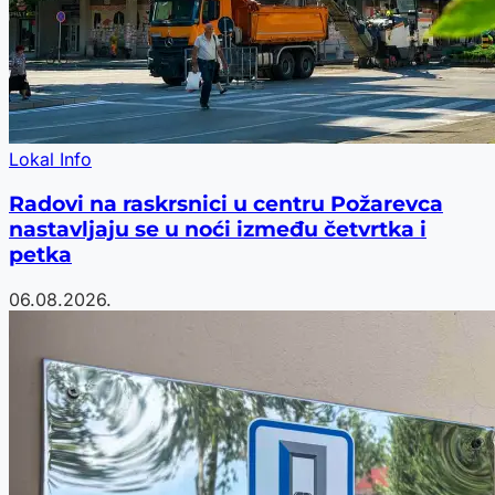
Lokal Info
Radovi na raskrsnici u centru Požarevca
nastavljaju se u noći između četvrtka i
petka
06.08.2026.