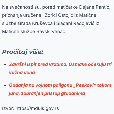
Na svečanosti su, pored matičarke Dejane Pantić,
priznanja uručena i Zorici Ostojić iz Matične
službe Grada Kruševca i Slađani Radojević iz
Matične službe Savski venac.
Pročitaj više:
Završni ispit pred vratima: Osmake očekuju tri
važna dana
Gađanja na vojnom poligonu „Peskovi“ tokom
juna, zabranjen pristup građanima
Izvor: https://mduls.gov.rs