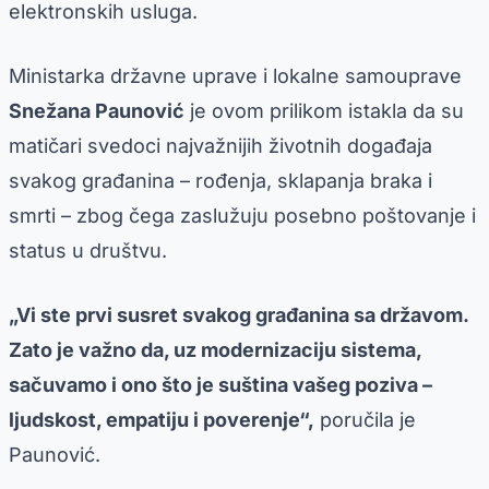
elektronskih usluga.
Ministarka državne uprave i lokalne samouprave
Snežana Paunović
je ovom prilikom istakla da su
matičari svedoci najvažnijih životnih događaja
svakog građanina – rođenja, sklapanja braka i
smrti – zbog čega zaslužuju posebno poštovanje i
status u društvu.
„Vi ste prvi susret svakog građanina sa državom.
Zato je važno da, uz modernizaciju sistema,
sačuvamo i ono što je suština vašeg poziva –
ljudskost, empatiju i poverenje“,
poručila je
Paunović.