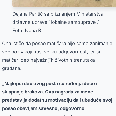
Dejana Pantić sa priznanjem Ministarstva
državne uprave i lokalne samouprave /
Foto: Ivana B.
Ona ističe da posao matičara nije samo zanimanje,
već poziv koji nosi veliku odgovornost, jer su
matičari deo najvažnijih životnih trenutaka
građana.
„Najlepši deo ovog posla su rođenja dece i
sklapanje brakova. Ova nagrada za mene
predstavlja dodatnu motivaciju da i ubuduće svoj
posao obavljam savesno, odgovorno i