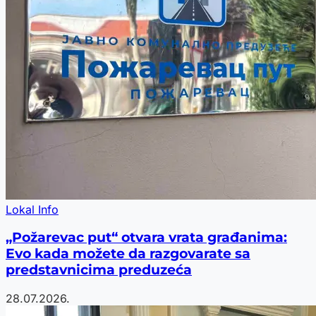
Lokal Info
„Požarevac put“ otvara vrata građanima:
Evo kada možete da razgovarate sa
predstavnicima preduzeća
28.07.2026.