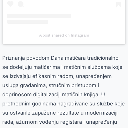
A post shared on Instagram
Priznanja povodom Dana matičara tradicionalno
se dodeljuju matičarima i matičnim službama koje
se izdvajaju efikasnim radom, unapređenjem
usluga građanima, stručnim pristupom i
doprinosom digitalizaciji matičnih knjiga. U
prethodnim godinama nagrađivane su službe koje
su ostvarile zapažene rezultate u modernizaciji
rada, ažurnom vođenju registara i unapređenju