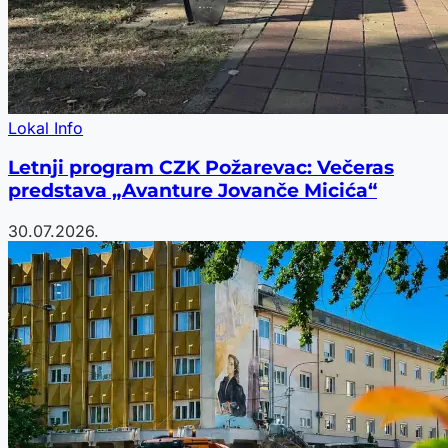
Lokal Info
Letnji program CZK Požarevac: Večeras
predstava „Avanture Jovanče Micića“
30.07.2026.