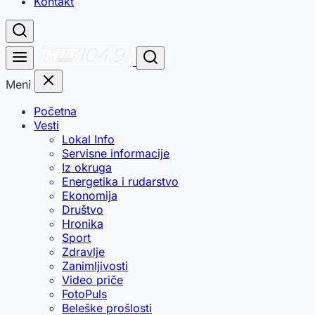
Kontakt
Meni
Početna
Vesti
Lokal Info
Servisne informacije
Iz okruga
Energetika i rudarstvo
Ekonomija
Društvo
Hronika
Sport
Zdravlje
Zanimljivosti
Video priče
FotoPuls
Beleške prošlosti