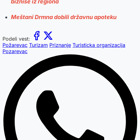
biznise iz regiona
Meštani Drmna dobili državnu apoteku
Podeli vest:
Požarevac
Turizam
Priznanje
Turisticka organizacija
Pozarevac