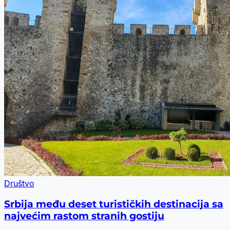
Društvo
Srbija među deset turističkih destinacija sa
najvećim rastom stranih gostiju