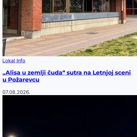
Lokal Info
„Alisa u zemlji čuda“ sutra na Letnjoj sceni
u Požarevcu
07.08.2026.