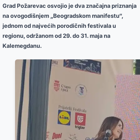
Grad Požarevac osvojio je dva značajna priznanja
na ovogodišnjem „Beogradskom manifestu“,
jednom od najvećih porodičnih festivala u
regionu, održanom od 29. do 31. maja na
Kalemegdanu.