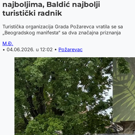
najboljima, Baldić najbolji
turistički radnik
Turistička organizacija Grada Požarevca vratila se sa
„Beogradskog manifesta“ sa dva značajna priznanja
M.Đ.
•
04.06.2026. u 12:02
•
Požarevac