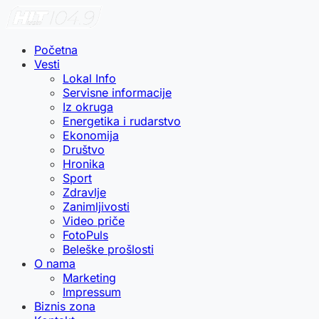
Početna
Vesti
Lokal Info
Servisne informacije
Iz okruga
Energetika i rudarstvo
Ekonomija
Društvo
Hronika
Sport
Zdravlje
Zanimljivosti
Video priče
FotoPuls
Beleške prošlosti
O nama
Marketing
Impressum
Biznis zona