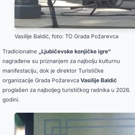
Vasilije Baldić, foto: TO Grada Požarevca
Tradicionalne
„Ljubičevske konjičke igre“
nagrađene su priznanjem za najbolju kulturnu
manifestaciju, dok je direktor Turističke
organizacije Grada Požarevca
Vasilije Baldić
proglašen za najboljeg turističkog radnika u 2026.
godini.