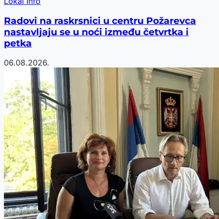
Lokal Info
Radovi na raskrsnici u centru Požarevca
nastavljaju se u noći između četvrtka i
petka
06.08.2026.