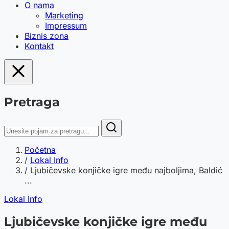
O nama
Marketing
Impressum
Biznis zona
Kontakt
Pretraga
Početna
/
Lokal Info
/
Ljubičevske konjičke igre među najboljima, Baldić
...
Lokal Info
Ljubičevske konjičke igre među