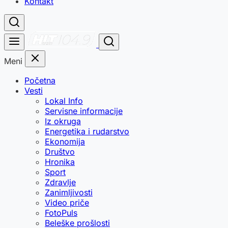
Kontakt
Meni
Početna
Vesti
Lokal Info
Servisne informacije
Iz okruga
Energetika i rudarstvo
Ekonomija
Društvo
Hronika
Sport
Zdravlje
Zanimljivosti
Video priče
FotoPuls
Beleške prošlosti