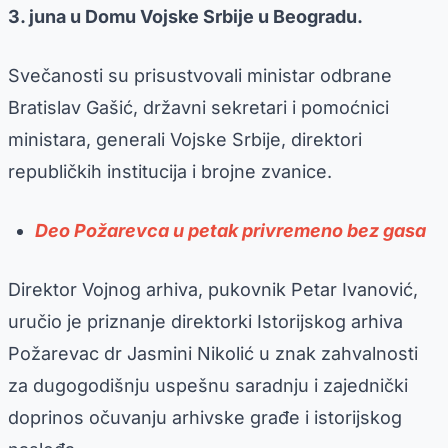
3. juna u Domu Vojske Srbije u Beogradu.
Svečanosti su prisustvovali ministar odbrane
Bratislav Gašić, državni sekretari i pomoćnici
ministara, generali Vojske Srbije, direktori
republičkih institucija i brojne zvanice.
Deo Požarevca u petak privremeno bez gasa
Direktor Vojnog arhiva, pukovnik Petar Ivanović,
uručio je priznanje direktorki Istorijskog arhiva
Požarevac dr Jasmini Nikolić u znak zahvalnosti
za dugogodišnju uspešnu saradnju i zajednički
doprinos očuvanju arhivske građe i istorijskog