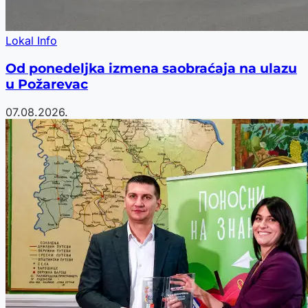
Lokal Info
Od ponedeljka izmena saobraćaja na ulazu
u Požarevac
07.08.2026.