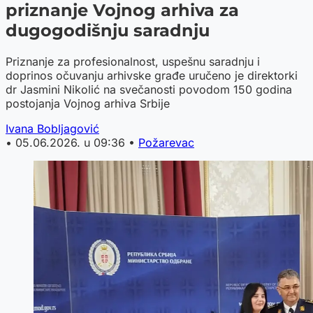
priznanje Vojnog arhiva za
dugogodišnju saradnju
Priznanje za profesionalnost, uspešnu saradnju i
doprinos očuvanju arhivske građe uručeno je direktorki
dr Jasmini Nikolić na svečanosti povodom 150 godina
postojanja Vojnog arhiva Srbije
Ivana Bobljagović
•
05.06.2026. u 09:36
•
Požarevac