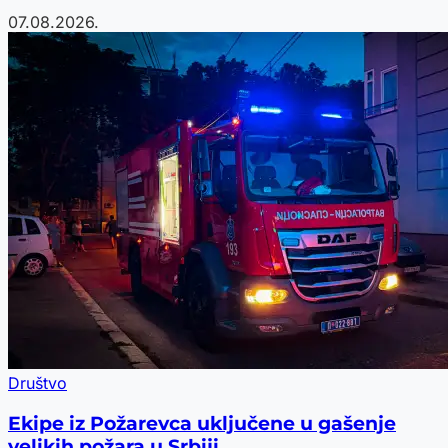
07.08.2026.
Društvo
Ekipe iz Požarevca uključene u gašenje
velikih požara u Srbiji