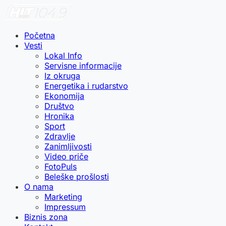
Početna
Vesti
Lokal Info
Servisne informacije
Iz okruga
Energetika i rudarstvo
Ekonomija
Društvo
Hronika
Sport
Zdravlje
Zanimljivosti
Video priče
FotoPuls
Beleške prošlosti
O nama
Marketing
Impressum
Biznis zona