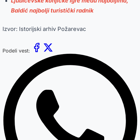
Ljubičevske konjičke igre među najboljima,
Baldić najbolji turistički radnik
Izvor: Istorijski arhiv Požarevac
Podeli vest: