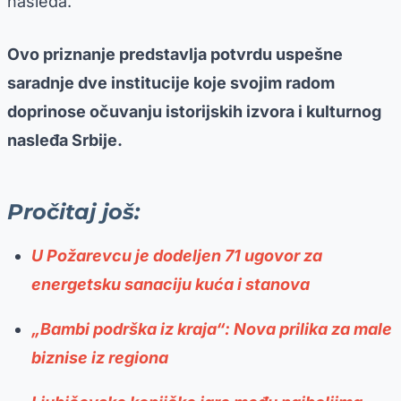
nasleđa.
Ovo priznanje predstavlja potvrdu uspešne
saradnje dve institucije koje svojim radom
doprinose očuvanju istorijskih izvora i kulturnog
nasleđa Srbije.
Pročitaj još:
U Požarevcu je dodeljen 71 ugovor za
energetsku sanaciju kuća i stanova
„Bambi podrška iz kraja“: Nova prilika za male
biznise iz regiona