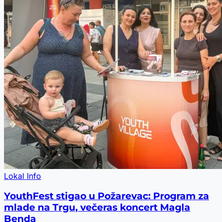
Lokal Info
YouthFest stigao u Požarevac: Program za
mlade na Trgu, večeras koncert Magla
Benda