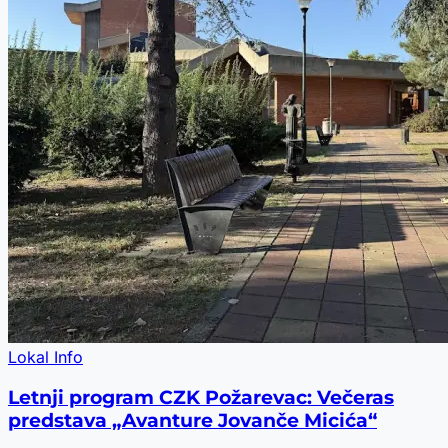
Lokal Info
Letnji program CZK Požarevac: Večeras
predstava „Avanture Jovanče Micića“