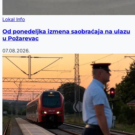
Lokal Info
Od ponedeljka izmena saobraćaja na ulazu
u Požarevac
07.08.2026.