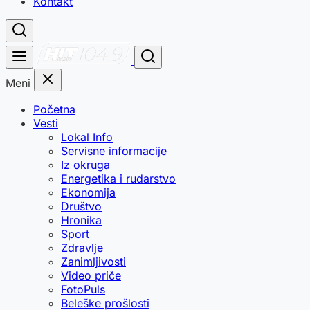
Kontakt
Meni
Početna
Vesti
Lokal Info
Servisne informacije
Iz okruga
Energetika i rudarstvo
Ekonomija
Društvo
Hronika
Sport
Zdravlje
Zanimljivosti
Video priče
FotoPuls
Beleške prošlosti