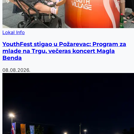
Lokal Info
YouthFest stigao u Požarevac: Program za
mlade na Trgu, večeras koncert Magla
Benda
08.08.2026.