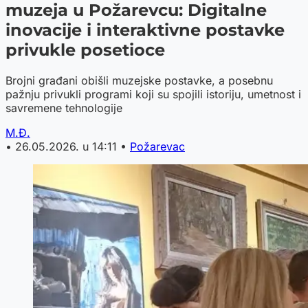
muzeja u Požarevcu: Digitalne
inovacije i interaktivne postavke
privukle posetioce
Brojni građani obišli muzejske postavke, a posebnu
pažnju privukli programi koji su spojili istoriju, umetnost i
savremene tehnologije
M.Đ.
•
26.05.2026. u 14:11
•
Požarevac