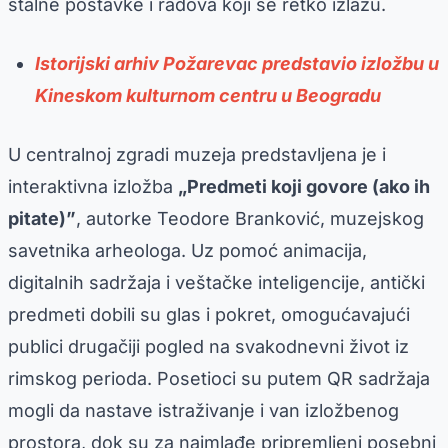
stalne postavke i radova koji se retko izlažu.
Istorijski arhiv Požarevac predstavio izložbu u
Kineskom kulturnom centru u Beogradu
U centralnoj zgradi muzeja predstavljena je i
interaktivna izložba
„Predmeti koji govore (ako ih
pitate)”
, autorke Teodore Branković, muzejskog
savetnika arheologa. Uz pomoć animacija,
digitalnih sadržaja i veštačke inteligencije, antički
predmeti dobili su glas i pokret, omogućavajući
publici drugačiji pogled na svakodnevni život iz
rimskog perioda. Posetioci su putem QR sadržaja
mogli da nastave istraživanje i van izložbenog
prostora, dok su za najmlađe pripremljeni posebni