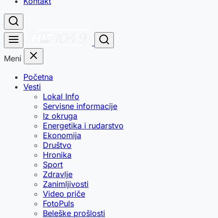
Kontakt
Meni
Početna
Vesti
Lokal Info
Servisne informacije
Iz okruga
Energetika i rudarstvo
Ekonomija
Društvo
Hronika
Sport
Zdravlje
Zanimljivosti
Video priče
FotoPuls
Beleške prošlosti