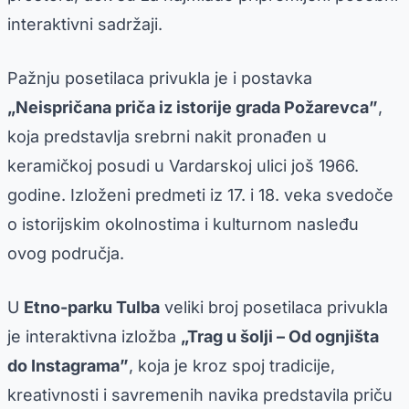
interaktivni sadržaji.
Pažnju posetilaca privukla je i postavka
„Neispričana priča iz istorije grada Požarevca”
,
koja predstavlja srebrni nakit pronađen u
keramičkoj posudi u Vardarskoj ulici još 1966.
godine. Izloženi predmeti iz 17. i 18. veka svedoče
o istorijskim okolnostima i kulturnom nasleđu
ovog područja.
U
Etno-parku Tulba
veliki broj posetilaca privukla
je interaktivna izložba
„Trag u šolji – Od ognjišta
do Instagrama”
, koja je kroz spoj tradicije,
kreativnosti i savremenih navika predstavila priču