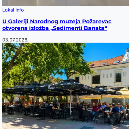
Lokal Info
U Galeriji Narodnog muzeja Požarevac
otvorena izložba „Sedimenti Banata“
03.07.2026.