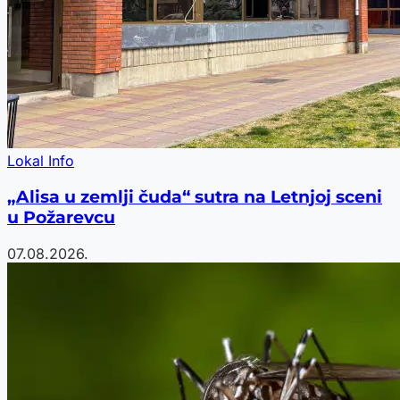
Lokal Info
„Alisa u zemlji čuda“ sutra na Letnjoj sceni
u Požarevcu
07.08.2026.