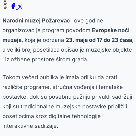
Podeli
Narodni muzej Požarevac
i ove godine
organizovao je program povodom
Evropske noći
muzeja
, koja je održana
23. maja od 17 do 23 časa
,
a veliki broj posetilaca obišao je muzejske objekte
i izložbene prostore širom grada.
Tokom večeri publika je imala priliku da prati
različite programe, stručna vođenja i tematske
postavke, dok su posebnu pažnju privukli sadržaji
koji su tradicionalne muzejske postavke približili
posetiocima kroz digitalne tehnologije i
interaktivne sadržaje.