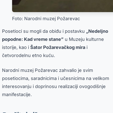
Foto: Narodni muzej Požarevac
Posetioci su mogli da obiđu i postavku
„Nedeljno
popodne: Kad vreme stane”
u Muzeju kulturne
istorije, kao i
Šator Požarevačkog mira
i
četvorodelnu etno kuću.
Narodni muzej Požarevac zahvalio je svim
posetiocima, saradnicima i učesnicima na velikom
interesovanju i doprinosu realizaciji ovogodišnje
manifestacije.