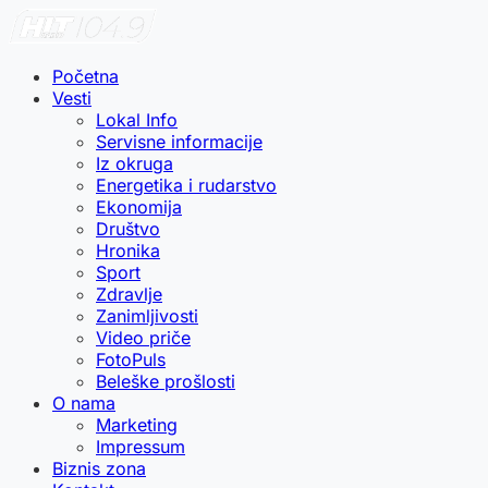
Početna
Vesti
Lokal Info
Servisne informacije
Iz okruga
Energetika i rudarstvo
Ekonomija
Društvo
Hronika
Sport
Zdravlje
Zanimljivosti
Video priče
FotoPuls
Beleške prošlosti
O nama
Marketing
Impressum
Biznis zona