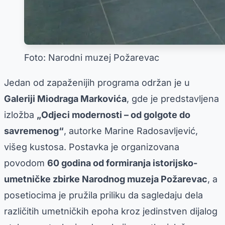
Foto: Narodni muzej Požarevac
Jedan od zapaženijih programa održan je u
Galeriji Miodraga Markovića
, gde je predstavljena
izložba
„Odjeci modernosti – od golgote do
savremenog“
, autorke Marine Radosavljević,
višeg kustosa. Postavka je organizovana
povodom
60 godina od formiranja istorijsko-
umetničke zbirke Narodnog muzeja Požarevac
, a
posetiocima je pružila priliku da sagledaju dela
različitih umetničkih epoha kroz jedinstven dijalog