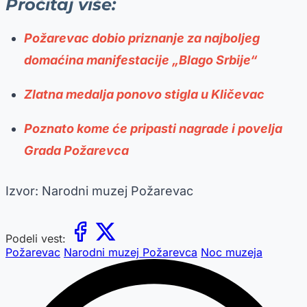
Pročitaj više:
Požarevac dobio priznanje za najboljeg
domaćina manifestacije „Blago Srbije“
Zlatna medalja ponovo stigla u Kličevac
Poznato kome će pripasti nagrade i povelja
Grada Požarevca
Izvor: Narodni muzej Požarevac
Podeli vest:
Požarevac
Narodni muzej Požarevca
Noc muzeja