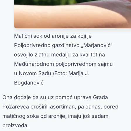
Matični sok od aronije za koji je
Poljoprivredno gazdinstvo „Marjanović“
osvojilo zlatnu medalju za kvalitet na
Međunarodnom poljoprivrednom sajmu
u Novom Sadu /Foto: Marija J.
Bogdanović
Ona dodaje da su uz pomoć uprave Grada
Požarevca proširili asortiman, pa danas, pored
matičnog soka od aronije, imaju još sedam
proizvoda.