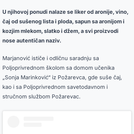
U njihovoj ponudi nalaze se liker od aronije, vino,
čaj od sušenog lista i ploda, sapun sa aronijom i
kozjim mlekom, slatko i džem, a svi proizvodi
nose autentičan naziv.
Marjanović ističe i odličnu saradnju sa
Poljoprivrednom školom sa domom učenika
„Sonja Marinković“ iz Požarevca, gde suše čaj,
kao i sa Poljoprivrednom savetodavnom i
stručnom službom Požarevac.