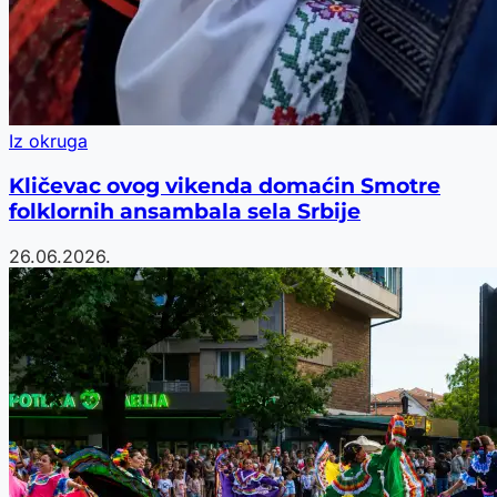
Iz okruga
Kličevac ovog vikenda domaćin Smotre
folklornih ansambala sela Srbije
26.06.2026.