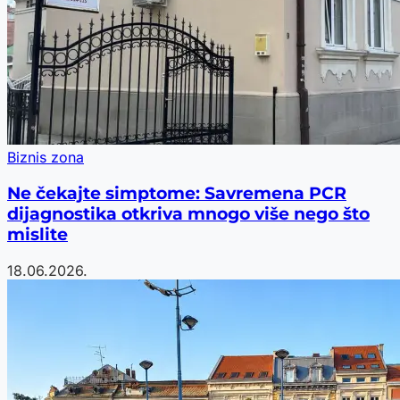
Biznis zona
Ne čekajte simptome: Savremena PCR
dijagnostika otkriva mnogo više nego što
mislite
18.06.2026.