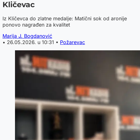
Kličevac
Iz Kličevca do zlatne medalje: Matični sok od aronije
ponovo nagrađen za kvalitet
Marija J. Bogdanović
•
26.05.2026. u 10:31
•
Požarevac