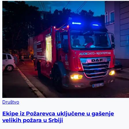
Društvo
Ekipe iz Požarevca uključene u gašenje
velikih požara u Srbiji