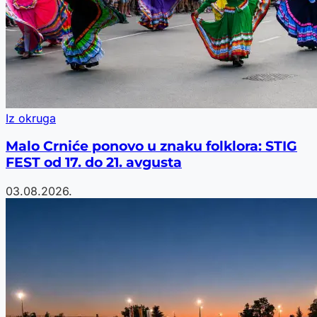
Iz okruga
Malo Crniće ponovo u znaku folklora: STIG
FEST od 17. do 21. avgusta
03.08.2026.