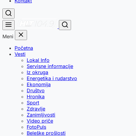
Kontakt
Meni
Početna
Vesti
Lokal Info
Servisne informacije
Iz okruga
Energetika i rudarstvo
Ekonomija
Društvo
Hronika
Sport
Zdravlje
Zanimljivosti
Video priče
FotoPuls
Beleške prošlosti