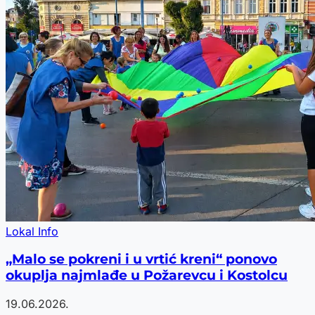
Lokal Info
„Malo se pokreni i u vrtić kreni“ ponovo
okuplja najmlađe u Požarevcu i Kostolcu
19.06.2026.