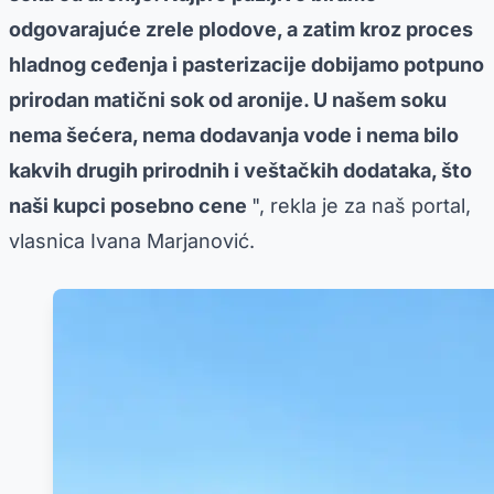
odgovarajuće zrele plodove, a zatim kroz proces
hladnog ceđenja i pasterizacije dobijamo potpuno
prirodan matični sok od aronije. U našem soku
nema šećera, nema dodavanja vode i nema bilo
kakvih drugih prirodnih i veštačkih dodataka, što
naši kupci posebno cene
", rekla je za naš portal,
vlasnica Ivana Marjanović.