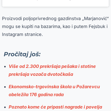
Proizvodi poljoprivrednog gazdinstva „Marjanović“
mogu se kupiti na bazarima, kao i putem Fejsbuk i
Instagram stranice.
Pročitaj još:
Više od 2.300 prekršaja pešaka i stotine
prekršaja vozača dvotočkaša
Ekonomsko-trgovinska škola u Požarevcu
obeležila 176 godina rada
Poznato kome će pripasti nagrade i povelja