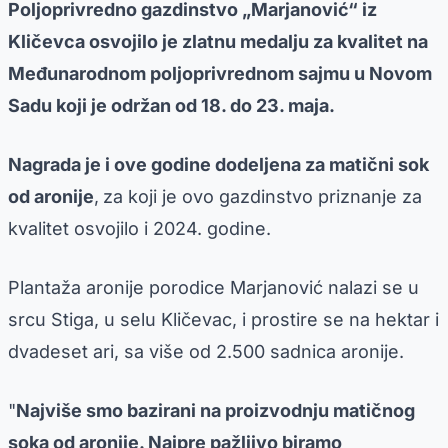
Poljoprivredno gazdinstvo „Marjanović“ iz
Kličevca osvojilo je zlatnu medalju za kvalitet na
Međunarodnom poljoprivrednom sajmu u Novom
Sadu koji je održan od 18. do 23. maja.
Nagrada je i ove godine dodeljena za matični sok
od aronije
,
za koji je ovo gazdinstvo priznanje za
kvalitet osvojilo i 2024. godine.
Plantaža aronije porodice Marjanović nalazi se u
srcu Stiga, u selu Kličevac, i prostire se na hektar i
dvadeset ari, sa više od 2.500 sadnica aronije.
"
Najviše smo bazirani na proizvodnju matičnog
soka od aronije. Najpre pažljivo biramo