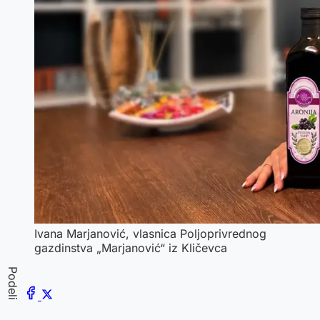
Ivana Marjanović, vlasnica Poljoprivrednog
gazdinstva „Marjanović“ iz Kličevca
Podeli