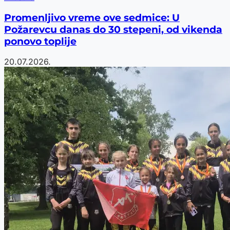
Promenljivo vreme ove sedmice: U
Požarevcu danas do 30 stepeni, od vikenda
ponovo toplije
20.07.2026.