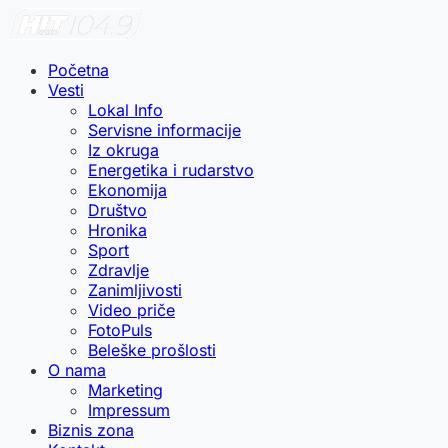
Početna
Vesti
Lokal Info
Servisne informacije
Iz okruga
Energetika i rudarstvo
Ekonomija
Društvo
Hronika
Sport
Zdravlje
Zanimljivosti
Video priče
FotoPuls
Beleške prošlosti
O nama
Marketing
Impressum
Biznis zona