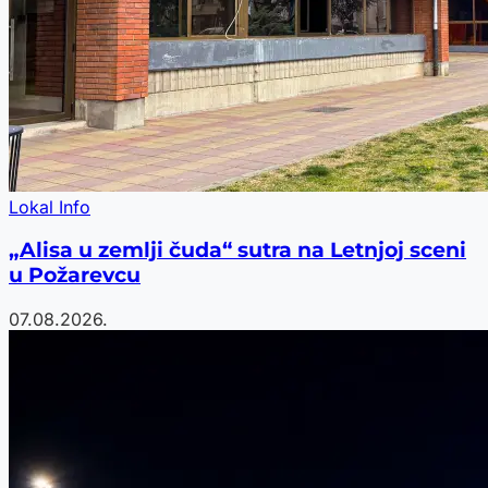
Lokal Info
„Alisa u zemlji čuda“ sutra na Letnjoj sceni
u Požarevcu
07.08.2026.