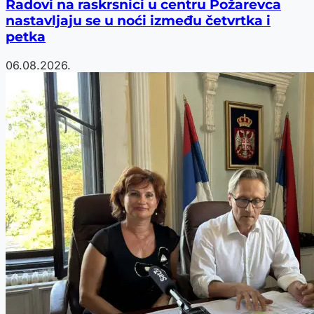
Radovi na raskrsnici u centru Požarevca
nastavljaju se u noći između četvrtka i
petka
06.08.2026.