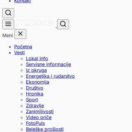
Kontakt
Meni
Početna
Vesti
Lokal Info
Servisne informacije
Iz okruga
Energetika i rudarstvo
Ekonomija
Društvo
Hronika
Sport
Zdravlje
Zanimljivosti
Video priče
FotoPuls
Beleške prošlosti