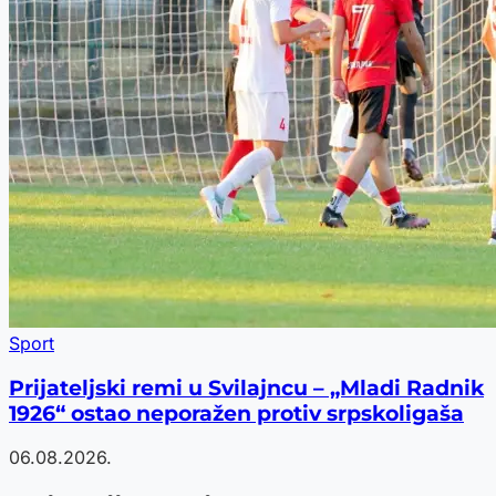
Sport
Prijateljski remi u Svilajncu – „Mladi Radnik
1926“ ostao neporažen protiv srpskoligaša
06.08.2026.