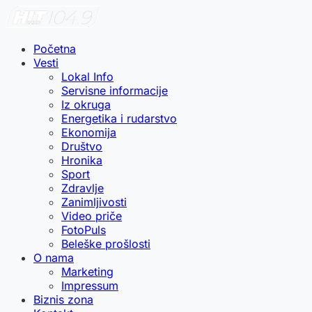
Početna
Vesti
Lokal Info
Servisne informacije
Iz okruga
Energetika i rudarstvo
Ekonomija
Društvo
Hronika
Sport
Zdravlje
Zanimljivosti
Video priče
FotoPuls
Beleške prošlosti
O nama
Marketing
Impressum
Biznis zona