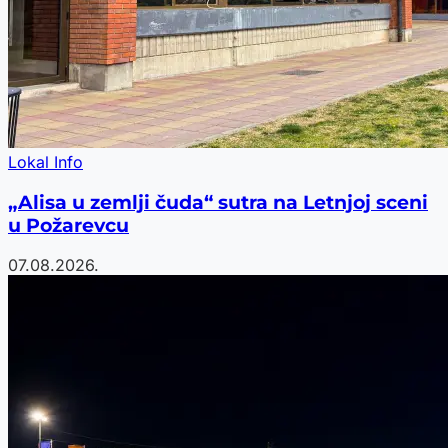
Lokal Info
„Alisa u zemlji čuda“ sutra na Letnjoj sceni
u Požarevcu
07.08.2026.