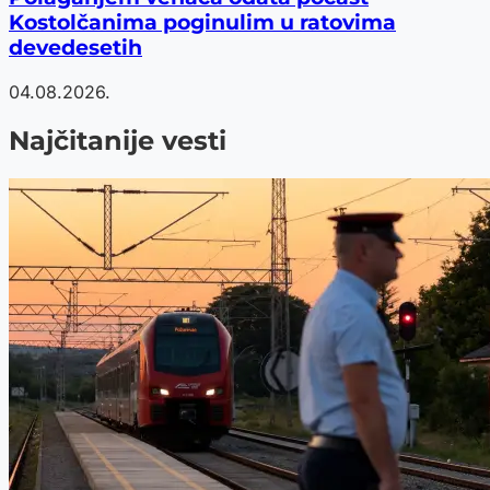
Kostolčanima poginulim u ratovima
devedesetih
04.08.2026.
Najčitanije vesti