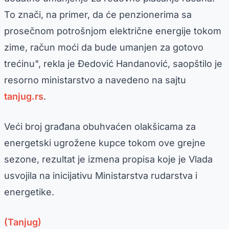
To znači, na primer, da će penzionerima sa
prosečnom potrošnjom električne energije tokom
zime, račun moći da bude umanjen za gotovo
trećinu", rekla je Đedović Handanović, saopštilo je
resorno ministarstvo a navedeno na sajtu
tanjug.rs
.
Veći broj građana obuhvaćen olakšicama za
energetski ugrožene kupce tokom ove grejne
sezone, rezultat je izmena propisa koje je Vlada
usvojila na inicijativu Ministarstva rudarstva i
energetike.
(Tanjug)