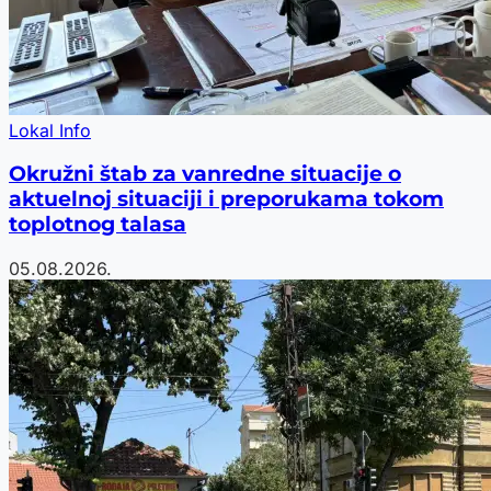
Lokal Info
Okružni štab za vanredne situacije o
aktuelnoj situaciji i preporukama tokom
toplotnog talasa
05.08.2026.