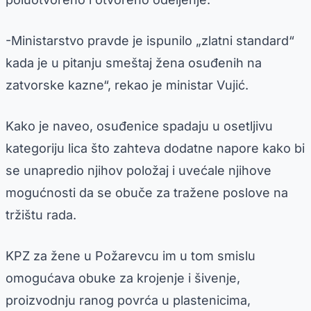
-Ministarstvo pravde je ispunilo „zlatni standard“
kada je u pitanju smeštaj žena osuđenih na
zatvorske kazne“, rekao je ministar Vujić.
Kako je naveo, osuđenice spadaju u osetljivu
kategoriju lica što zahteva dodatne napore kako bi
se unapredio njihov položaj i uvećale njihove
mogućnosti da se obuče za tražene poslove na
tržištu rada.
KPZ za žene u Požarevcu im u tom smislu
omogućava obuke za krojenje i šivenje,
proizvodnju ranog povrća u plastenicima,