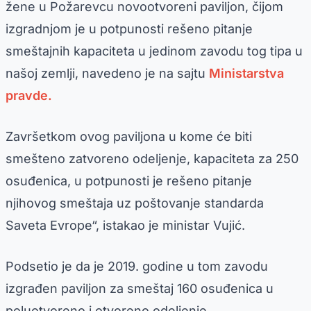
žene u Požarevcu novootvoreni paviljon, čijom
izgradnjom je u potpunosti rešeno pitanje
smeštajnih kapaciteta u jedinom zavodu tog tipa u
našoj zemlji, navedeno je na sajtu
Ministarstva
pravde.
Završetkom ovog paviljona u kome će biti
smešteno zatvoreno odeljenje, kapaciteta za 250
osuđenica, u potpunosti je rešeno pitanje
njihovog smeštaja uz poštovanje standarda
Saveta Evrope“, istakao je ministar Vujić.
Podsetio je da je 2019. godine u tom zavodu
izgrađen paviljon za smeštaj 160 osuđenica u
poluotvoreno i otvoreno odeljenje.