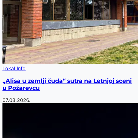
Lokal Info
„Alisa u zemlji čuda“ sutra na Letnjoj sceni
u Požarevcu
07.08.2026.