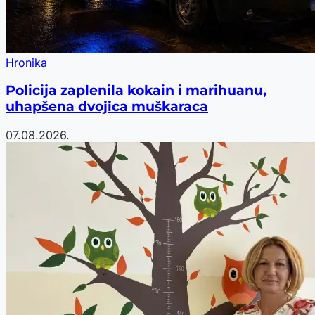
Hronika
Policija zaplenila kokain i marihuanu,
uhapšena dvojica muškaraca
07.08.2026.