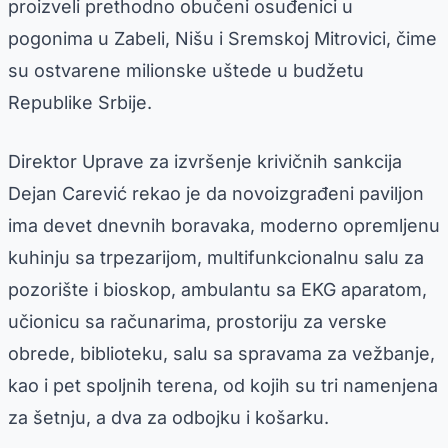
proizveli prethodno obučeni osuđenici u
pogonima u Zabeli, Nišu i Sremskoj Mitrovici, čime
su ostvarene milionske uštede u budžetu
Republike Srbije.
Direktor Uprave za izvršenje krivičnih sankcija
Dejan Carević rekao je da novoizgrađeni paviljon
ima devet dnevnih boravaka, moderno opremljenu
kuhinju sa trpezarijom, multifunkcionalnu salu za
pozorište i bioskop, ambulantu sa EKG aparatom,
učionicu sa računarima, prostoriju za verske
obrede, biblioteku, salu sa spravama za vežbanje,
kao i pet spoljnih terena, od kojih su tri namenjena
za šetnju, a dva za odbojku i košarku.