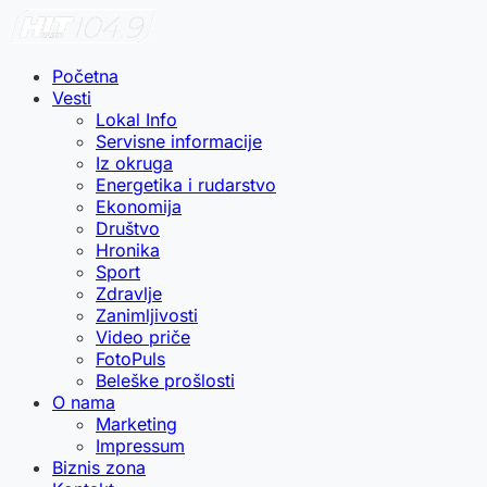
Početna
Vesti
Lokal Info
Servisne informacije
Iz okruga
Energetika i rudarstvo
Ekonomija
Društvo
Hronika
Sport
Zdravlje
Zanimljivosti
Video priče
FotoPuls
Beleške prošlosti
O nama
Marketing
Impressum
Biznis zona