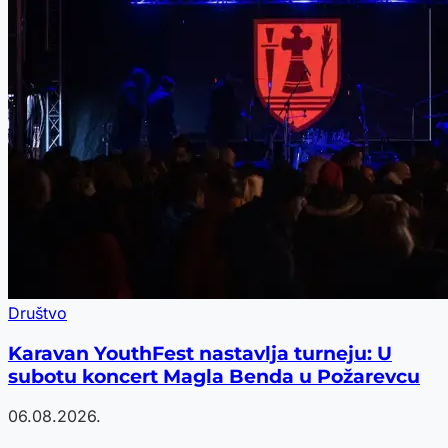
Društvo
Karavan YouthFest nastavlja turneju: U
subotu koncert Magla Benda u Požarevcu
06.08.2026.