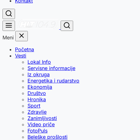
Kontakt
Meni
Početna
Vesti
Lokal Info
Servisne informacije
Iz okruga
Energetika i rudarstvo
Ekonomija
Društvo
Hronika
Sport
Zdravlje
Zanimljivosti
Video priče
FotoPuls
Beleške prošlosti