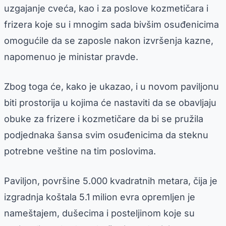
uzgajanje cveća, kao i za poslove kozmetičara i
frizera koje su i mnogim sada bivšim osuđenicima
omogućile da se zaposle nakon izvršenja kazne,
napomenuo je ministar pravde.
Zbog toga će, kako je ukazao, i u novom paviljonu
biti prostorija u kojima će nastaviti da se obavljaju
obuke za frizere i kozmetičare da bi se pružila
podjednaka šansa svim osuđenicima da steknu
potrebne veštine na tim poslovima.
Paviljon, površine 5.000 kvadratnih metara, čija je
izgradnja koštala 5.1 milion evra opremljen je
nameštajem, dušecima i posteljinom koje su