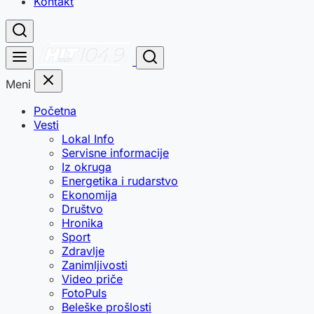
Kontakt
Meni
Početna
Vesti
Lokal Info
Servisne informacije
Iz okruga
Energetika i rudarstvo
Ekonomija
Društvo
Hronika
Sport
Zdravlje
Zanimljivosti
Video priče
FotoPuls
Beleške prošlosti