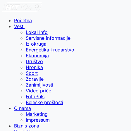
Početna
Vesti
Lokal Info
Servisne informacije
Iz okruga
Energetika i rudarstvo
Ekonomija
Društvo
Hronika
Sport
Zdravlje
Zanimljivosti
Video priče
FotoPuls
Beleške prošlosti
O nama
Marketing
Impressum
Biznis zona