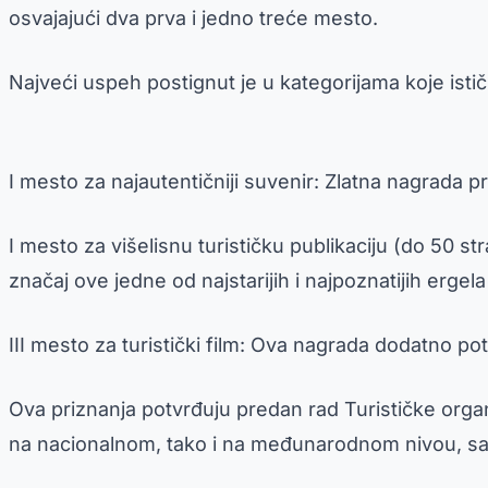
osvajajući dva prva i jedno treće mesto.
Najveći uspeh postignut je u kategorijama koje isti
I mesto za najautentičniji suvenir: Zlatna nagrada p
I mesto za višelisnu turističku publikaciju (do 50 st
značaj ove jedne od najstarijih i najpoznatijih ergela 
III mesto za turistički film: Ova nagrada dodatno pot
Ova priznanja potvrđuju predan rad Turističke orga
na nacionalnom, tako i na međunarodnom nivou, s