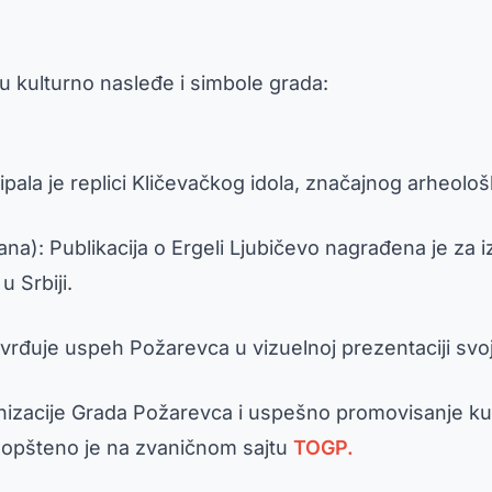
ču kulturno nasleđe i simbole grada:
ripala je replici Kličevačkog idola, značajnog arheol
rana): Publikacija o Ergeli Ljubičevo nagrađena je za i
u Srbiji.
vrđuje uspeh Požarevca u vizuelnoj prezentaciji svojih
nizacije Grada Požarevca i uspešno promovisanje kult
aopšteno je na zvaničnom sajtu
TOGP.