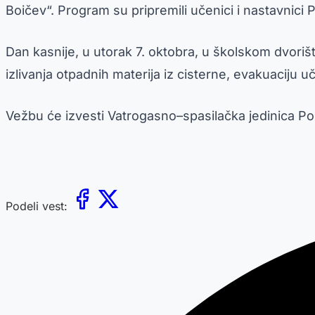
Boičev“. Program su pripremili učenici i nastavnici 
Dan kasnije, u utorak 7. oktobra, u školskom dvor
izlivanja otpadnih materija iz cisterne, evakuaciju u
Vežbu će izvesti Vatrogasno–spasilačka jedinica P
Podeli vest: