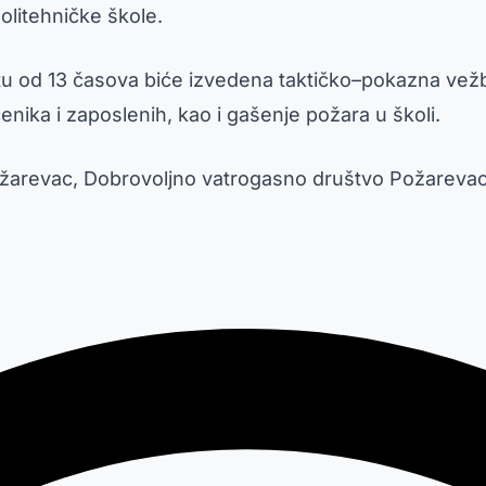
Politehničke škole.
ištu od 13 časova biće izvedena taktičko–pokazna ve
čenika i zaposlenih, kao i gašenje požara u školi.
ožarevac, Dobrovoljno vatrogasno društvo Požarevac 