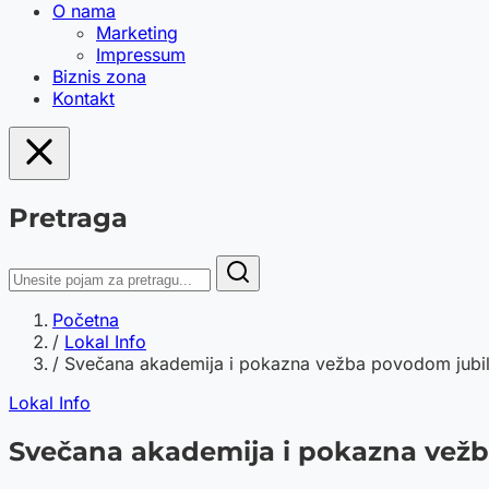
O nama
Marketing
Impressum
Biznis zona
Kontakt
Pretraga
Početna
/
Lokal Info
/
Svečana akademija i pokazna vežba povodom jubile
Lokal Info
Svečana akademija i pokazna vežba