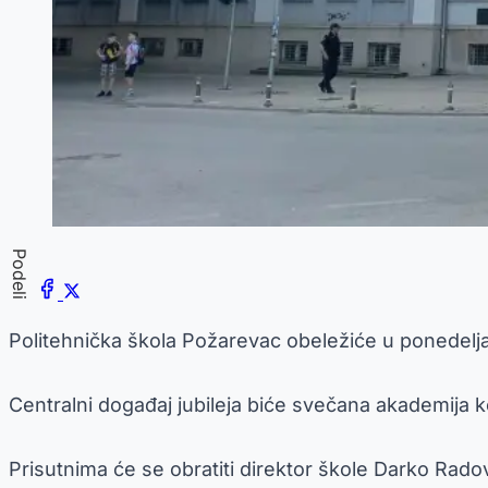
Podeli
Politehnička škola Požarevac obeležiće u ponedeljak
Centralni događaj jubileja biće svečana akademija k
Prisutnima će se obratiti direktor škole Darko Rad