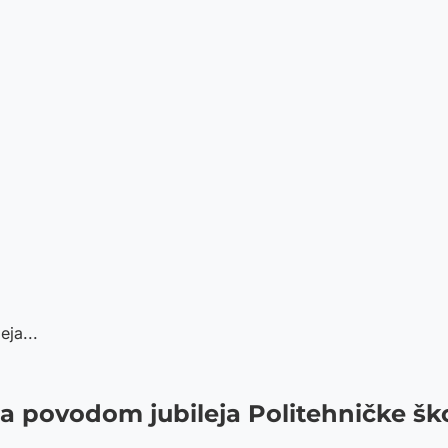
ja...
 povodom jubileja Politehničke šk