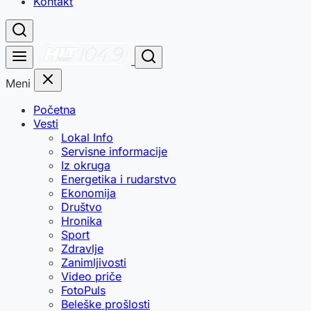
Kontakt
Meni
Početna
Vesti
Lokal Info
Servisne informacije
Iz okruga
Energetika i rudarstvo
Ekonomija
Društvo
Hronika
Sport
Zdravlje
Zanimljivosti
Video priče
FotoPuls
Beleške prošlosti