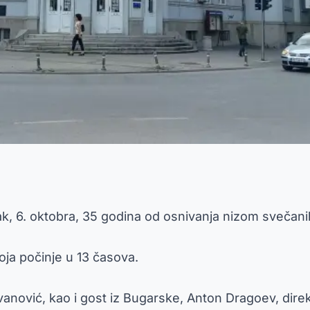
, 6. oktobra, 35 godina od osnivanja nizom svečanih 
oja počinje u 13 časova.
ovanović, kao i gost iz Bugarske, Anton Dragoev, dir