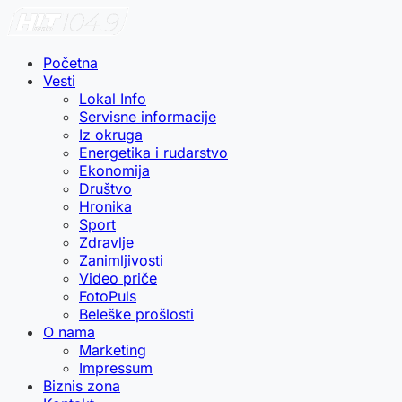
Početna
Vesti
Lokal Info
Servisne informacije
Iz okruga
Energetika i rudarstvo
Ekonomija
Društvo
Hronika
Sport
Zdravlje
Zanimljivosti
Video priče
FotoPuls
Beleške prošlosti
O nama
Marketing
Impressum
Biznis zona