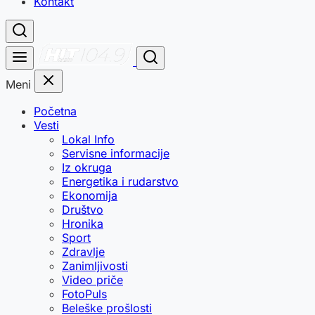
Kontakt
Meni
Početna
Vesti
Lokal Info
Servisne informacije
Iz okruga
Energetika i rudarstvo
Ekonomija
Društvo
Hronika
Sport
Zdravlje
Zanimljivosti
Video priče
FotoPuls
Beleške prošlosti