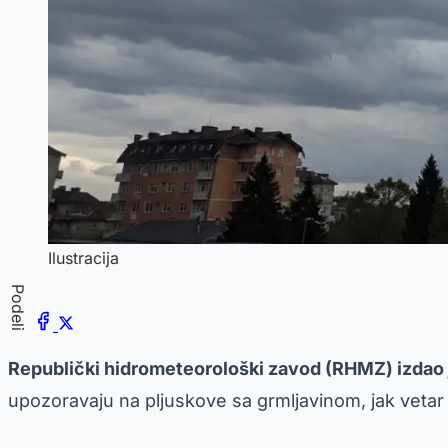
Ilustracija
Podeli
Republički hidrometeorološki zavod (RHMZ) izdao
upozoravaju na pljuskove sa grmljavinom, jak vetar