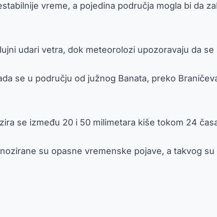
abilnije vreme, a pojedina područja mogla bi da zahv
lujni udari vetra, dok meteorolozi upozoravaju da se l
ada se u području od južnog Banata, preko Braničeva 
ra se između 20 i 50 milimetara kiše tokom 24 časa
zirane su opasne vremenske pojave, a takvog su in