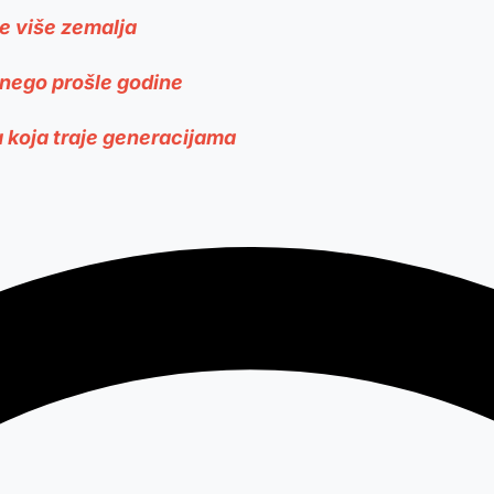
e više zemalja
 nego prošle godine
 koja traje generacijama