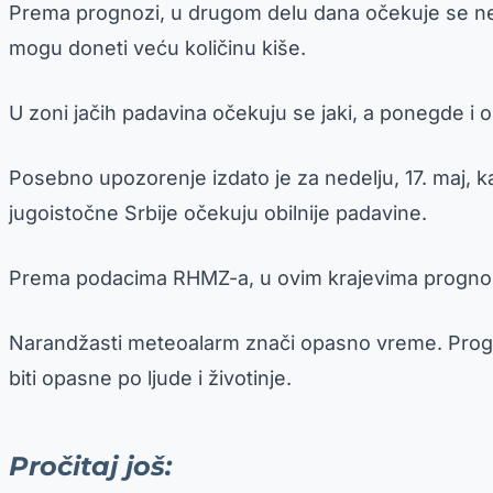
Prema prognozi, u drugom delu dana očekuje se nest
mogu doneti veću količinu kiše.
U zoni jačih padavina očekuju se jaki, a ponegde i o
Posebno upozorenje izdato je za nedelju, 17. maj, k
jugoistočne Srbije očekuju obilnije padavine.
Prema podacima RHMZ-a, u ovim krajevima prognozi
Narandžasti meteoalarm znači opasno vreme. Progno
biti opasne po ljude i životinje.
Pročitaj još: