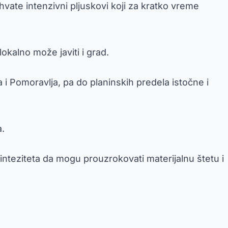
ate intenzivni pljuskovi koji za kratko vreme
okalno može javiti i grad.
i Pomoravlja, pa do planinskih predela istočne i
.
teziteta da mogu prouzrokovati materijalnu štetu i