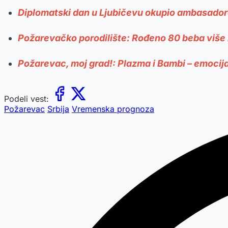
Diplomatski dan u Ljubičevu okupio ambasador
Požarevačko porodilište: Rođeno 80 beba više
Požarevac, moj grad!: Plazma i Bambi – emocija
Podeli vest:
Požarevac
Srbija
Vremenska prognoza