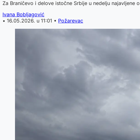
Za Braničevo i delove istočne Srbije u nedelju najavljene o
Ivana Bobljagović
•
16.05.2026. u 11:01
•
Požarevac