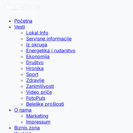
Početna
Vesti
Lokal Info
Servisne informacije
Iz okruga
Energetika i rudarstvo
Ekonomija
Društvo
Hronika
Sport
Zdravlje
Zanimljivosti
Video priče
FotoPuls
Beleške prošlosti
O nama
Marketing
Impressum
Biznis zona