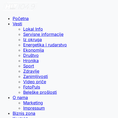
Početna
Vesti
Lokal Info
Servisne informacije
Iz okruga
Energetika i rudarstvo
Ekonomija
Društvo
Hronika
Sport
Zdravlje
Zanimljivosti
Video priče
FotoPuls
Beleške prošlosti
O nama
Marketing
Impressum
Biznis zona