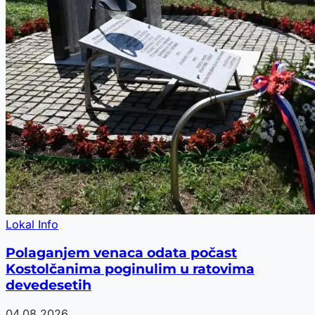
Lokal Info
Polaganjem venaca odata počast
Kostolčanima poginulim u ratovima
devedesetih
04.08.2026.