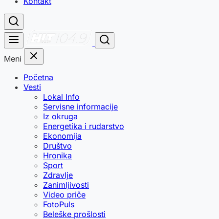
Kontakt
Meni
Početna
Vesti
Lokal Info
Servisne informacije
Iz okruga
Energetika i rudarstvo
Ekonomija
Društvo
Hronika
Sport
Zdravlje
Zanimljivosti
Video priče
FotoPuls
Beleške prošlosti