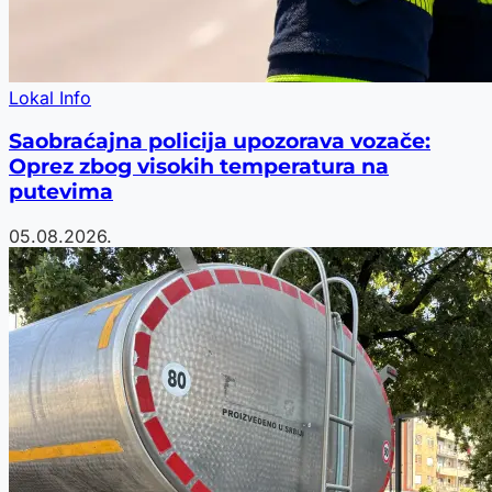
Lokal Info
Saobraćajna policija upozorava vozače:
Oprez zbog visokih temperatura na
putevima
05.08.2026.