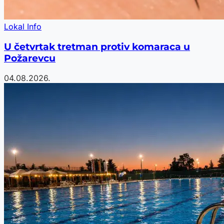
Lokal Info
U četvrtak tretman protiv komaraca u
Požarevcu
04.08.2026.