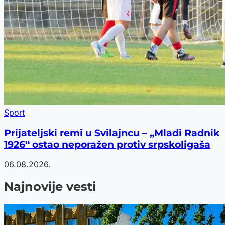
Sport
Prijateljski remi u Svilajncu – „Mladi Radnik
1926“ ostao neporažen protiv srpskoligaša
06.08.2026.
Najnovije vesti