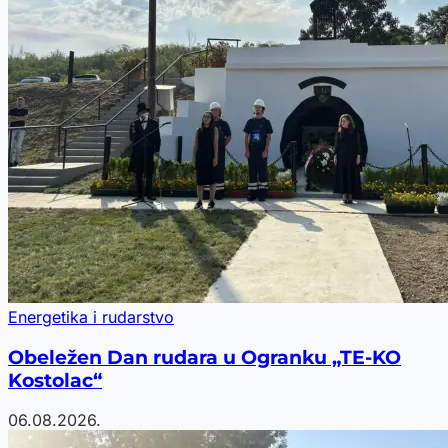
Energetika i rudarstvo
Obeležen Dan rudara u Ogranku „TE-KO
Kostolac“
06.08.2026.