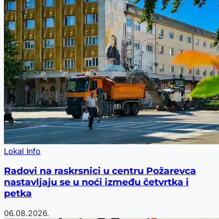
Lokal Info
Radovi na raskrsnici u centru Požarevca
nastavljaju se u noći između četvrtka i
petka
06.08.2026.