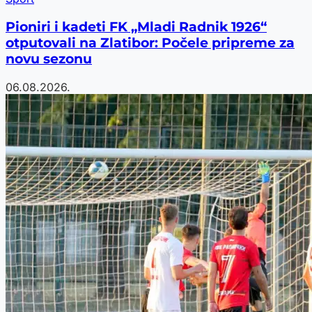
Pioniri i kadeti FK „Mladi Radnik 1926“
otputovali na Zlatibor: Počele pripreme za
novu sezonu
06.08.2026.