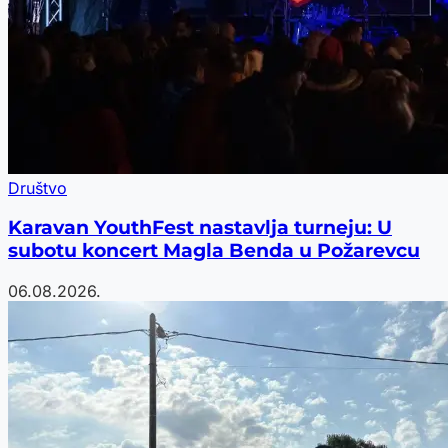
Društvo
Karavan YouthFest nastavlja turneju: U
subotu koncert Magla Benda u Požarevcu
06.08.2026.