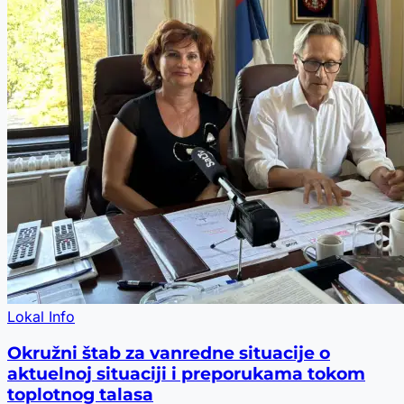
Lokal Info
Okružni štab za vanredne situacije o
aktuelnoj situaciji i preporukama tokom
toplotnog talasa