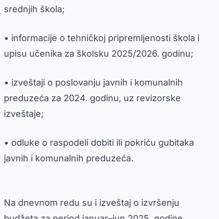
srednjih škola;
• informacije o tehničkoj pripremljenosti škola i
upisu učenika za školsku 2025/2026. godinu;
• izveštaji o poslovanju javnih i komunalnih
preduzeća za 2024. godinu, uz revizorske
izveštaje;
• odluke o raspodeli dobiti ili pokriću gubitaka
javnih i komunalnih preduzeća.
Na dnevnom redu su i izveštaj o izvršenju
budžeta za period januar–jun 2025. godine,