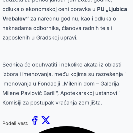
odluka o ekonomskoj ceni boravka u
PU „Ljubica
Vrebalov“
za narednu godinu, kao i odluka o
naknadama odbornika, članova radnih tela i
zaposlenih u Gradskoj upravi.
Sednica će obuhvatiti i nekoliko akata iz oblasti
izbora i imenovanja, među kojima su razrešenja i
imenovanja u Fondaciji „Milenin dom – Galerija
Milene Pavlović Barili“, Apotekarskoj ustanovi i
Komisiji za postupak vraćanja zemljišta.
Podeli vest: