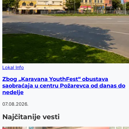
Lokal Info
Zbog „Karavana YouthFest“ obustava
saobraćaja u centru Požarevca od danas do
nedelje
07.08.2026.
Najčitanije vesti