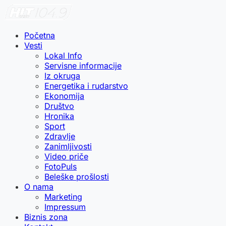
Početna
Vesti
Lokal Info
Servisne informacije
Iz okruga
Energetika i rudarstvo
Ekonomija
Društvo
Hronika
Sport
Zdravlje
Zanimljivosti
Video priče
FotoPuls
Beleške prošlosti
O nama
Marketing
Impressum
Biznis zona