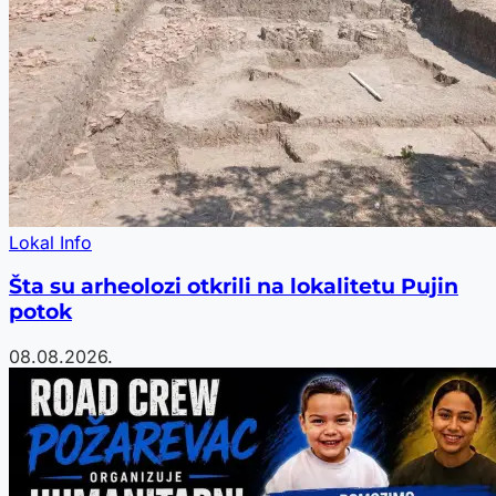
Lokal Info
Šta su arheolozi otkrili na lokalitetu Pujin
potok
08.08.2026.