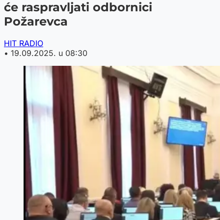
će raspravljati odbornici
Požarevca
HIT RADIO
•
19.09.2025. u 08:30