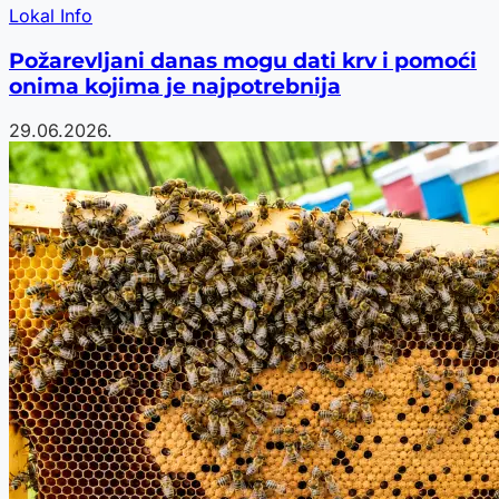
Lokal Info
Požarevljani danas mogu dati krv i pomoći
onima kojima je najpotrebnija
29.06.2026.