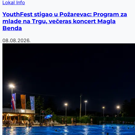
Lokal Info
YouthFest stigao u Požarevac: Program za
mlade na Trgu, večeras koncert Magla
Benda
08.08.2026.