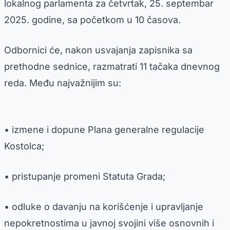
lokalnog parlamenta za četvrtak, 25. septembar
2025. godine, sa početkom u 10 časova.
Odbornici će, nakon usvajanja zapisnika sa
prethodne sednice, razmatrati 11 tačaka dnevnog
reda. Među najvažnijim su:
• izmene i dopune Plana generalne regulacije
Kostolca;
• pristupanje promeni Statuta Grada;
• odluke o davanju na korišćenje i upravljanje
nepokretnostima u javnoj svojini više osnovnih i