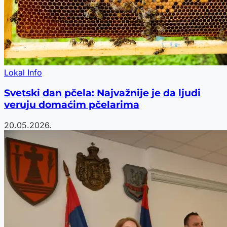
Lokal Info
Svetski dan pčela: Najvažnije je da ljudi
veruju domaćim pčelarima
20.05.2026.