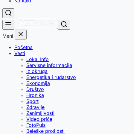
Kontakt
Meni
Početna
Vesti
Lokal Info
Servisne informacije
Iz okruga
Energetika i rudarstvo
Ekonomija
Društvo
Hronika
Sport
Zdravlje
Zanimljivosti
Video priče
FotoPuls
Beleške prošlosti