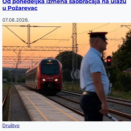
Od ponedeljka izmena saobraćaja na ulazu
u Požarevac
07.08.2026.
Društvo