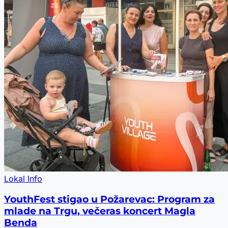
Lokal Info
YouthFest stigao u Požarevac: Program za
mlade na Trgu, večeras koncert Magla
Benda