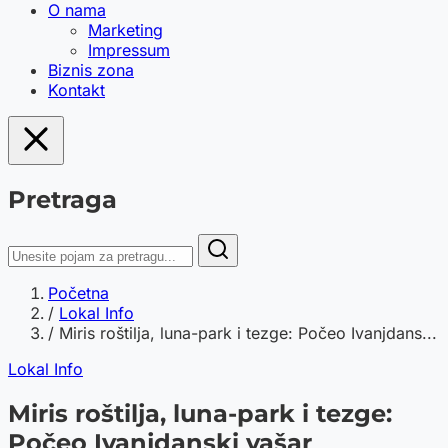
O nama
Marketing
Impressum
Biznis zona
Kontakt
Pretraga
Početna
/
Lokal Info
/
Miris roštilja, luna-park i tezge: Počeo Ivanjdans...
Lokal Info
Miris roštilja, luna-park i tezge:
Počeo Ivanjdanski vašar