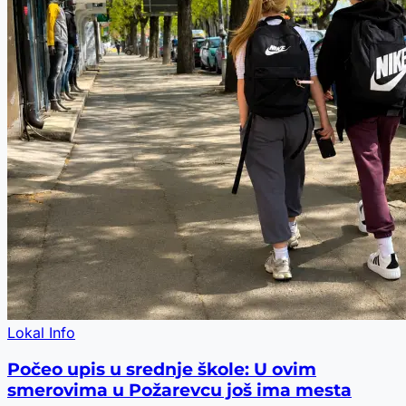
Lokal Info
Počeo upis u srednje škole: U ovim
smerovima u Požarevcu još ima mesta