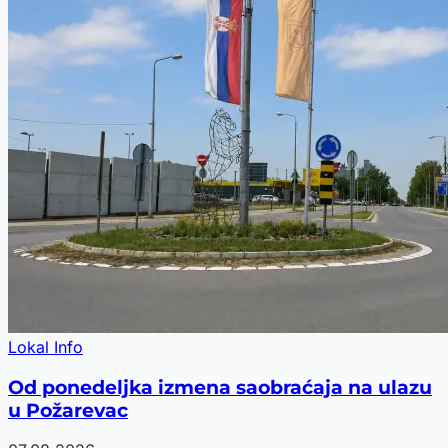
Lokal Info
Od ponedeljka izmena saobraćaja na ulazu
u Požarevac