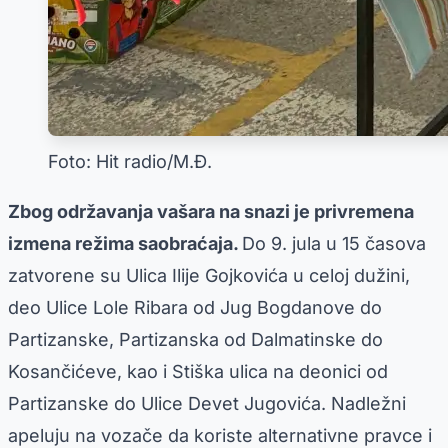
Foto: Hit radio/M.Đ.
Zbog održavanja vašara na snazi je privremena
izmena režima saobraćaja.
Do 9. jula u 15 časova
zatvorene su Ulica Ilije Gojkovića u celoj dužini,
deo Ulice Lole Ribara od Jug Bogdanove do
Partizanske, Partizanska od Dalmatinske do
Kosančićeve, kao i Stiška ulica na deonici od
Partizanske do Ulice Devet Jugovića. Nadležni
apeluju na vozače da koriste alternativne pravce i