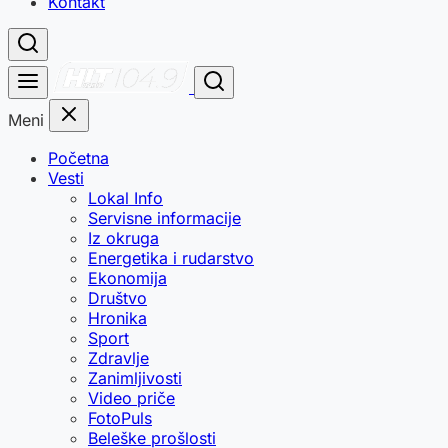
Kontakt
Meni
Početna
Vesti
Lokal Info
Servisne informacije
Iz okruga
Energetika i rudarstvo
Ekonomija
Društvo
Hronika
Sport
Zdravlje
Zanimljivosti
Video priče
FotoPuls
Beleške prošlosti