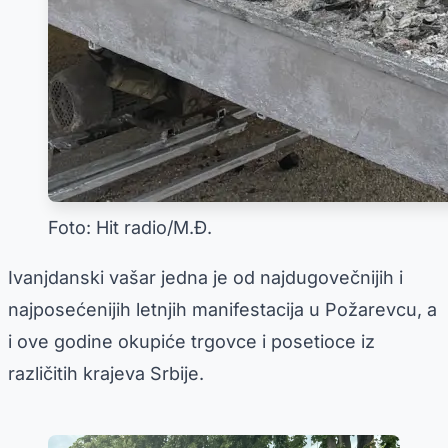
Foto: Hit radio/M.Đ.
Ivanjdanski vašar jedna je od najdugovečnijih i
najposećenijih letnjih manifestacija u Požarevcu, a
i ove godine okupiće trgovce i posetioce iz
različitih krajeva Srbije.