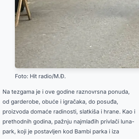
Foto: Hit radio/M.Đ.
Na tezgama je i ove godine raznovrsna ponuda,
od garderobe, obuće i igračaka, do posuđa,
proizvoda domaće radinosti, slatkiša i hrane. Kao i
prethodnih godina, pažnju najmlađih privlači luna-
park, koji je postavljen kod Bambi parka i iza