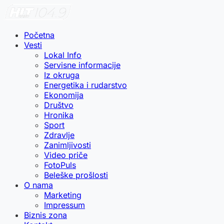
Početna
Vesti
Lokal Info
Servisne informacije
Iz okruga
Energetika i rudarstvo
Ekonomija
Društvo
Hronika
Sport
Zdravlje
Zanimljivosti
Video priče
FotoPuls
Beleške prošlosti
O nama
Marketing
Impressum
Biznis zona