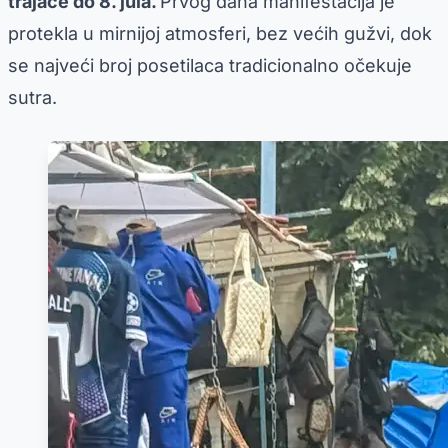
trajaće do 8. jula.
Prvog dana manifestacija je
protekla u mirnijoj atmosferi, bez većih gužvi, dok
se najveći broj posetilaca tradicionalno očekuje
sutra.