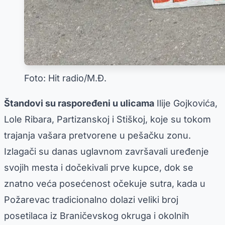
Foto: Hit radio/M.Đ.
Štandovi su raspoređeni u ulicama
Ilije Gojkovića,
Lole Ribara, Partizanskoj i Stiškoj, koje su tokom
trajanja vašara pretvorene u pešačku zonu.
Izlagači su danas uglavnom završavali uređenje
svojih mesta i dočekivali prve kupce, dok se
znatno veća posećenost očekuje sutra, kada u
Požarevac tradicionalno dolazi veliki broj
posetilaca iz Braničevskog okruga i okolnih