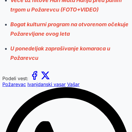
Veče uz hitove Hari Mata Harija pred punim
trgom u Požarevcu (FOTO+VIDEO)
Bogat kulturni program na otvorenom očekuje
Požarevljane ovog leta
U ponedeljak zaprašivanje komaraca u
Požarevcu
Podeli vest:
Požarevac
Ivanjdanski vasar
Vašar