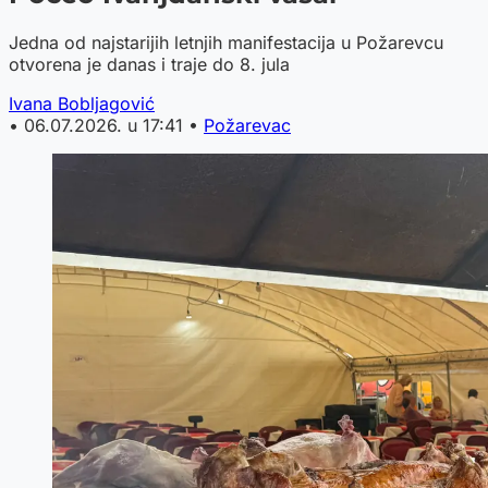
Jedna od najstarijih letnjih manifestacija u Požarevcu
otvorena je danas i traje do 8. jula
Ivana Bobljagović
•
06.07.2026. u 17:41
•
Požarevac