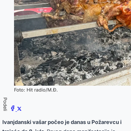
Foto: Hit radio/M.Đ.
Podeli
Ivanjdanski vašar počeo je danas u Požarevcu i