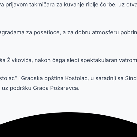
a prijavom takmičara za kuvanje riblje čorbe, uz otv
nagradama za posetioce, a za dobru atmosferu pobri
ša Živkovića, nakon čega sledi spektakularan vatrom
stolac“ i Gradska opština Kostolac, u saradnji sa Si
“, uz podršku Grada Požarevca.