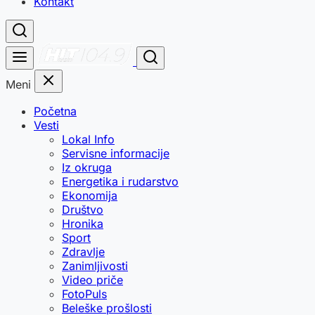
Kontakt
Meni
Početna
Vesti
Lokal Info
Servisne informacije
Iz okruga
Energetika i rudarstvo
Ekonomija
Društvo
Hronika
Sport
Zdravlje
Zanimljivosti
Video priče
FotoPuls
Beleške prošlosti