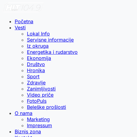
Početna
Vesti
Lokal Info
Servisne informacije
Iz okruga
Energetika i rudarstvo
Ekonomija
Društvo
Hronika
Sport
Zdravlje
Zanimljivosti
Video priče
FotoPuls
Beleške prošlosti
O nama
Marketing
Impressum
Biznis zona