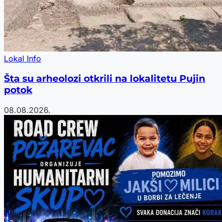
Lokal Info
Šta su arheolozi otkrili na lokalitetu Pujin
potok
08.08.2026.