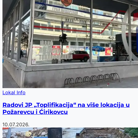
Lokal Info
Radovi JP „Toplifikacija“ na više lokacija u
Požarevcu i Ćirikovcu
10.07.2026.