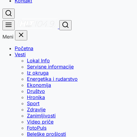
Kontakt
Meni
Početna
Vesti
Lokal Info
Servisne informacije
Iz okruga
Energetika i rudarstvo
Ekonomija
Društvo
Hronika
Sport
Zdravlje
Zanimljivosti
Video priče
FotoPuls
Beleške prošlosti