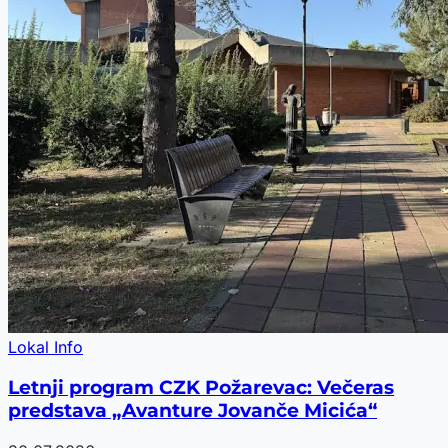
Lokal Info
Letnji program CZK Požarevac: Večeras
predstava „Avanture Jovanče Micića“