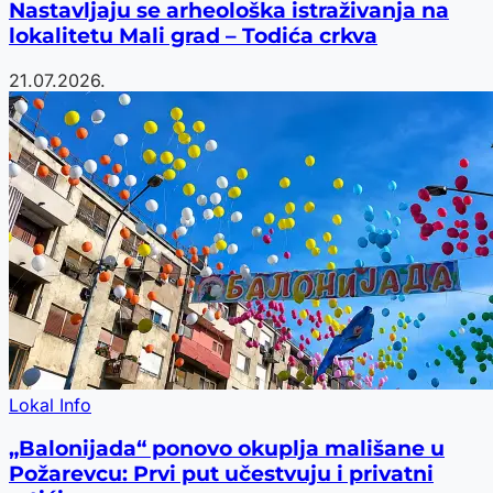
Nastavljaju se arheološka istraživanja na
lokalitetu Mali grad – Todića crkva
21.07.2026.
Lokal Info
„Balonijada“ ponovo okuplja mališane u
Požarevcu: Prvi put učestvuju i privatni