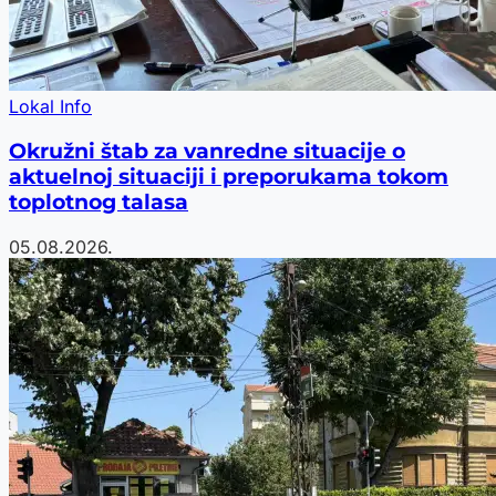
Lokal Info
Okružni štab za vanredne situacije o
aktuelnoj situaciji i preporukama tokom
toplotnog talasa
05.08.2026.