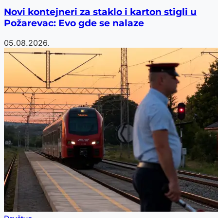
Novi kontejneri za staklo i karton stigli u
Požarevac: Evo gde se nalaze
05.08.2026.