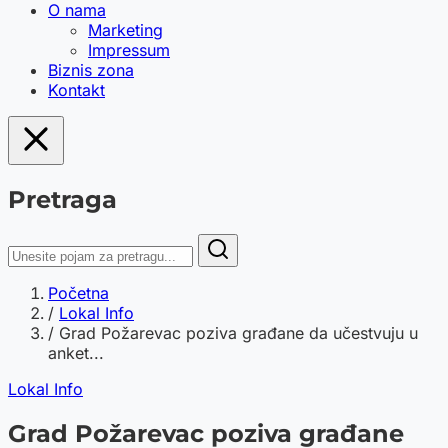
O nama
Marketing
Impressum
Biznis zona
Kontakt
Pretraga
Početna
/
Lokal Info
/
Grad Požarevac poziva građane da učestvuju u
anket...
Lokal Info
Grad Požarevac poziva građane