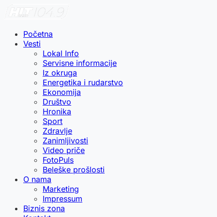
Početna
Vesti
Lokal Info
Servisne informacije
Iz okruga
Energetika i rudarstvo
Ekonomija
Društvo
Hronika
Sport
Zdravlje
Zanimljivosti
Video priče
FotoPuls
Beleške prošlosti
O nama
Marketing
Impressum
Biznis zona