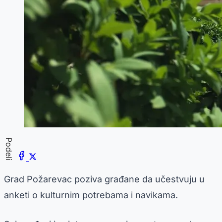
Podeli
Grad Požarevac poziva građane da učestvuju u
anketi o kulturnim potrebama i navikama.