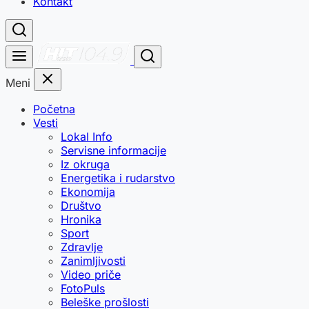
Kontakt
Meni
Početna
Vesti
Lokal Info
Servisne informacije
Iz okruga
Energetika i rudarstvo
Ekonomija
Društvo
Hronika
Sport
Zdravlje
Zanimljivosti
Video priče
FotoPuls
Beleške prošlosti