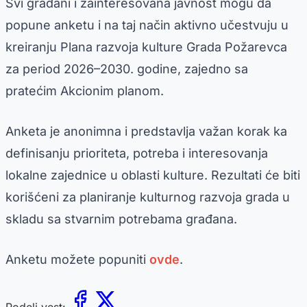
Svi građani i zainteresovana javnost mogu da
popune anketu i na taj način aktivno učestvuju u
kreiranju Plana razvoja kulture Grada Požarevca
za period 2026–2030. godine, zajedno sa
pratećim Akcionim planom.
Anketa je anonimna i predstavlja važan korak ka
definisanju prioriteta, potreba i interesovanja
lokalne zajednice u oblasti kulture. Rezultati će biti
korišćeni za planiranje kulturnog razvoja grada u
skladu sa stvarnim potrebama građana.
Anketu možete popuniti
ovde
.
Podeli vest: