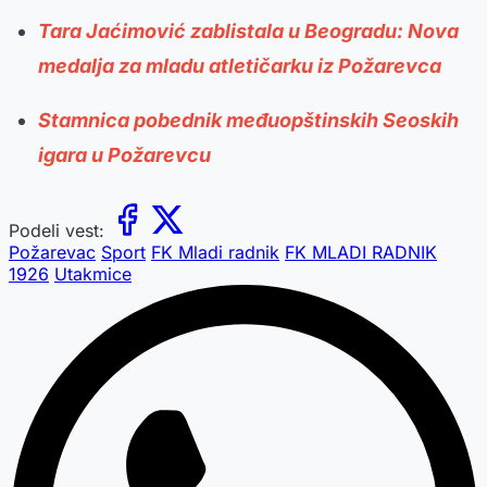
Tara Jaćimović zablistala u Beogradu: Nova
medalja za mladu atletičarku iz Požarevca
Stamnica pobednik međuopštinskih Seoskih
igara u Požarevcu
Podeli vest:
Požarevac
Sport
FK Mladi radnik
FK MLADI RADNIK
1926
Utakmice