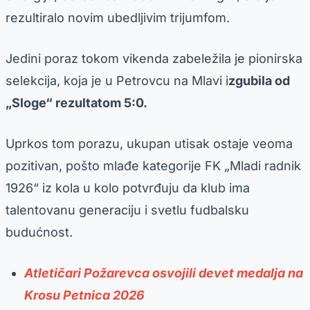
rezultiralo novim ubedljivim trijumfom.
Jedini poraz tokom vikenda zabeležila je pionirska
selekcija, koja je u Petrovcu na Mlavi i
zgubila od
„Sloge“ rezultatom 5:0.
Uprkos tom porazu, ukupan utisak ostaje veoma
pozitivan, pošto mlađe kategorije FK „Mladi radnik
1926“ iz kola u kolo potvrđuju da klub ima
talentovanu generaciju i svetlu fudbalsku
budućnost.
Atletičari Požarevca osvojili devet medalja na
Krosu Petnica 2026