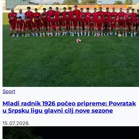
Sport
Mladi radnik 1926 počeo pripreme: Povratak
u Srpsku ligu glavni cilj nove sezone
15.07.2026.