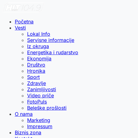
Početna
Vesti
Lokal Info
Servisne informacije
Iz okruga
Energetika i rudarstvo
Ekonomija
Društvo
Hronika
Sport
Zdravlje
Zanimljivosti
Video priče
FotoPuls
Beleške prošlosti
O nama
Marketing
Impressum
Biznis zona