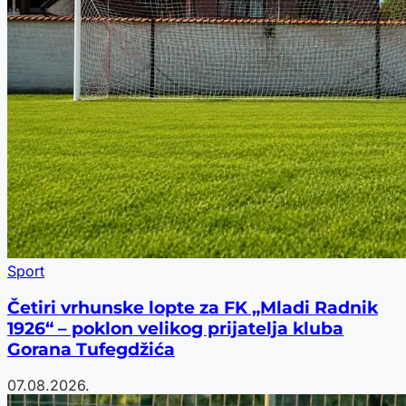
Sport
Četiri vrhunske lopte za FK „Mladi Radnik
1926“ – poklon velikog prijatelja kluba
Gorana Tufegdžića
07.08.2026.