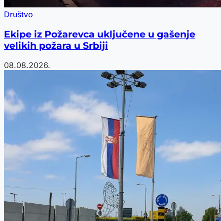
Društvo
Ekipe iz Požarevca uključene u gašenje
velikih požara u Srbiji
08.08.2026.