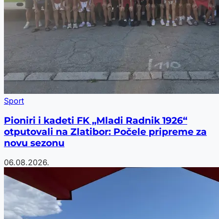
Sport
Pioniri i kadeti FK „Mladi Radnik 1926“
otputovali na Zlatibor: Počele pripreme za
novu sezonu
06.08.2026.