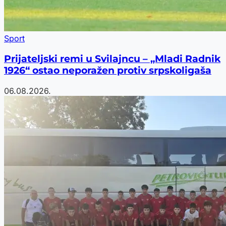
Sport
Prijateljski remi u Svilajncu – „Mladi Radnik
1926“ ostao neporažen protiv srpskoligaša
06.08.2026.