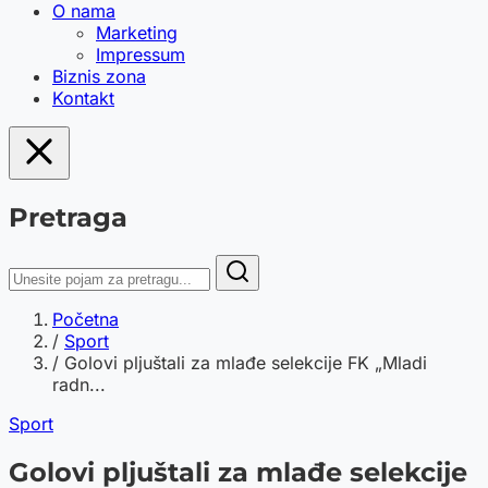
O nama
Marketing
Impressum
Biznis zona
Kontakt
Pretraga
Početna
/
Sport
/
Golovi pljuštali za mlađe selekcije FK „Mladi
radn...
Sport
Golovi pljuštali za mlađe selekcije