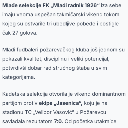
Mlađe selekcije FK „Mladi radnik 1926“
iza sebe
imaju veoma uspešan takmičarski vikend tokom
kojeg su ostvarile tri ubedljive pobede i postigle
čak 27 golova.
Mladi fudbaleri požarevačkog kluba još jednom su
pokazali kvalitet, disciplinu i veliki potencijal,
potvrdivši dobar rad stručnog štaba u svim
kategorijama.
Kadetska selekcija otvorila je vikend dominantnom
partijom protiv
ekipe „Jasenica“,
koju je na
stadionu TC „Velibor Vasović“ u Požarevcu
savladala rezultatom
7:0.
Od početka utakmice