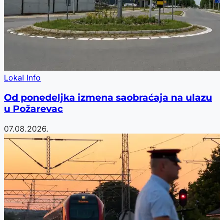
Lokal Info
Od ponedeljka izmena saobraćaja na ulazu
u Požarevac
07.08.2026.