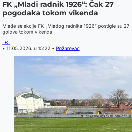
FK „Mladi radnik 1926“: Čak 27
pogodaka tokom vikenda
Mlađe selekcije FK „Mladog radnika 1926“ postigle su 27
golova tokom vikenda
I.Đ.
•
11.05.2026. u 15:22
•
Požarevac