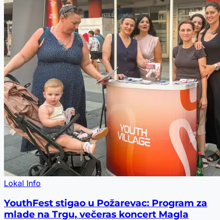
Lokal Info
YouthFest stigao u Požarevac: Program za
mlade na Trgu, večeras koncert Magla