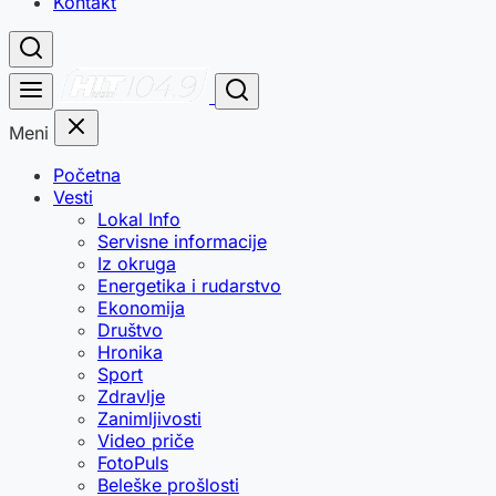
Kontakt
Meni
Početna
Vesti
Lokal Info
Servisne informacije
Iz okruga
Energetika i rudarstvo
Ekonomija
Društvo
Hronika
Sport
Zdravlje
Zanimljivosti
Video priče
FotoPuls
Beleške prošlosti