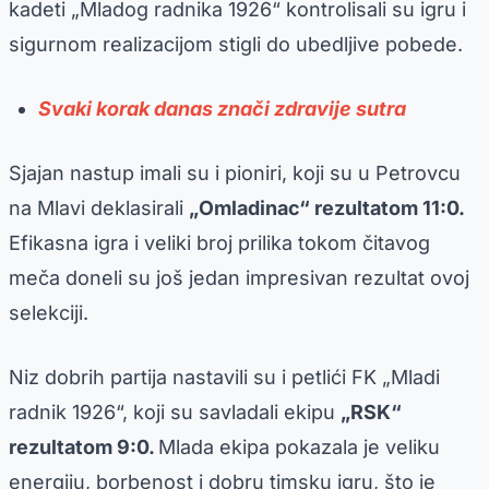
kadeti „Mladog radnika 1926“ kontrolisali su igru i
sigurnom realizacijom stigli do ubedljive pobede.
Svaki korak danas znači zdravije sutra
Sjajan nastup imali su i pioniri, koji su u Petrovcu
na Mlavi deklasirali
„Omladinac“ rezultatom 11:0.
Efikasna igra i veliki broj prilika tokom čitavog
meča doneli su još jedan impresivan rezultat ovoj
selekciji.
Niz dobrih partija nastavili su i petlići FK „Mladi
radnik 1926“, koji su savladali ekipu
„RSK“
rezultatom 9:0.
Mlada ekipa pokazala je veliku
energiju, borbenost i dobru timsku igru, što je