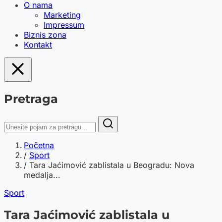
O nama
Marketing
Impressum
Biznis zona
Kontakt
Pretraga
Početna
/
Sport
/
Tara Jaćimović zablistala u Beogradu: Nova
medalja...
Sport
Tara Jaćimović zablistala u