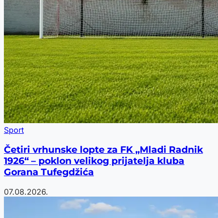
Sport
Četiri vrhunske lopte za FK „Mladi Radnik
1926“ – poklon velikog prijatelja kluba
Gorana Tufegdžića
07.08.2026.