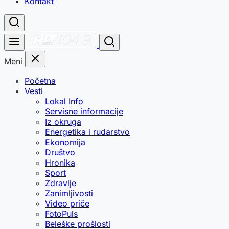
Kontakt
Meni
Početna
Vesti
Lokal Info
Servisne informacije
Iz okruga
Energetika i rudarstvo
Ekonomija
Društvo
Hronika
Sport
Zdravlje
Zanimljivosti
Video priče
FotoPuls
Beleške prošlosti