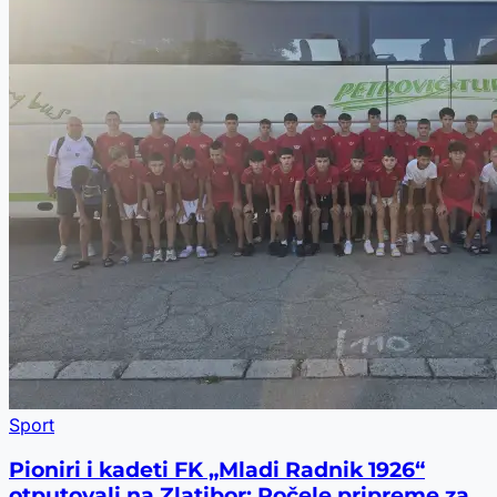
Sport
Pioniri i kadeti FK „Mladi Radnik 1926“
otputovali na Zlatibor: Počele pripreme za