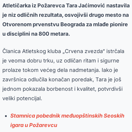
Atletičarka iz Požarevca Tara Jaćimović nastavila
je niz odličnih rezultata, osvojivši drugo mesto na
Otvorenom prvenstvu Beograda za mlađe pionire
u disciplini na 800 metara.
Članica Atletskog kluba „Crvena zvezda“ istrčala
je veoma dobru trku, uz odličan ritam i sigurne
prolaze tokom većeg dela nadmetanja. Iako je
završnica odlučila konačan poredak, Tara je još
jednom pokazala borbenost i kvalitet, potvrdivši
veliki potencijal.
Stamnica pobednik međuopštinskih Seoskih
igara u Požarevcu