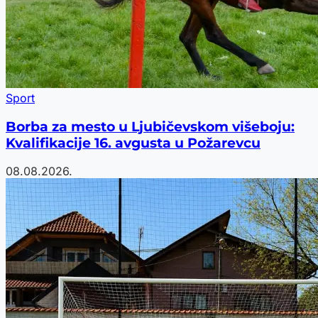
Sport
Borba za mesto u Ljubičevskom višeboju:
Kvalifikacije 16. avgusta u Požarevcu
08.08.2026.