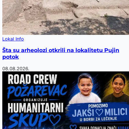
Lokal Info
Šta su arheolozi otkrili na lokalitetu Pujin
potok
08.08.2026.