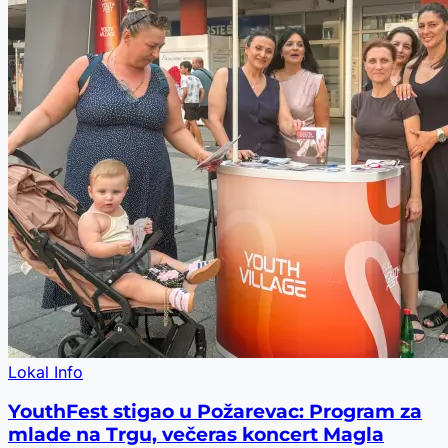
Lokal Info
YouthFest stigao u Požarevac: Program za
mlade na Trgu, večeras koncert Magla