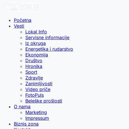
Početna
Vesti
Lokal Info
Servisne informacije
Iz okruga
Energetika i rudarstvo
Ekonomija
Društvo
Hronika
Sport
Zdravlje
Zanimljivosti
Video priče
FotoPuls
Beleške prošlosti
O nama
Marketing
Impressum
Biznis zona