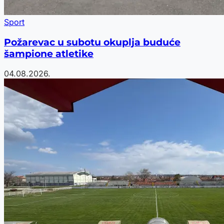
Sport
Požarevac u subotu okuplja buduće
šampione atletike
04.08.2026.