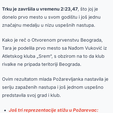
Trku je završila u vremenu 2:23,47
, što joj je
donelo prvo mesto u svom godištu i još jednu
značajnu medalju u nizu uspešnih nastupa.
Kako je reč o Otvorenom prvenstvu Beograda,
Tara je podelila prvo mesto sa Nađom Vuković iz
Atletskog kluba „Srem“, s obzirom na to da klub
rivalke ne pripada teritoriji Beograda.
Ovim rezultatom mlada Požarevljanka nastavila je
seriju zapaženih nastupa i još jednom uspešno
predstavila svoj grad i klub.
Još tri reprezentacije stižu u Požarevac: