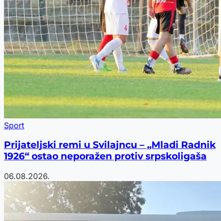
Sport
Prijateljski remi u Svilajncu – „Mladi Radnik
1926“ ostao neporažen protiv srpskoligaša
06.08.2026.