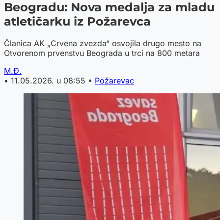
Beogradu: Nova medalja za mladu
atletičarku iz Požarevca
Članica AK „Crvena zvezda“ osvojila drugo mesto na
Otvorenom prvenstvu Beograda u trci na 800 metara
M.Đ.
•
11.05.2026. u 08:55
•
Požarevac