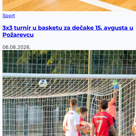
Sport
3x3 turnir u basketu za dečake 15. avgusta u
Požarevcu
06.08.2026.