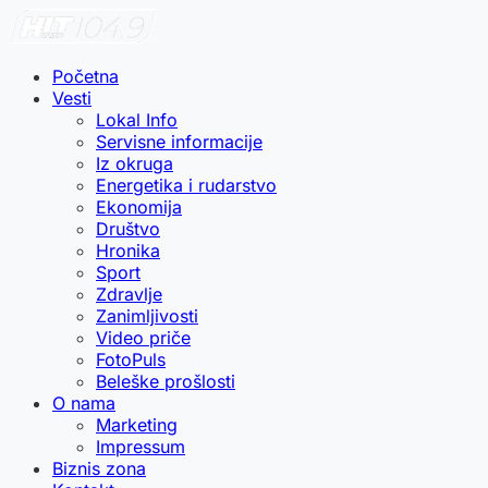
Početna
Vesti
Lokal Info
Servisne informacije
Iz okruga
Energetika i rudarstvo
Ekonomija
Društvo
Hronika
Sport
Zdravlje
Zanimljivosti
Video priče
FotoPuls
Beleške prošlosti
O nama
Marketing
Impressum
Biznis zona