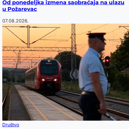
Od ponedeljka izmena saobraćaja na ulazu
u Požarevac
07.08.2026.
Društvo