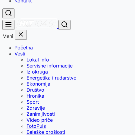
Kontakt
Meni
Početna
Vesti
Lokal Info
Servisne informacije
Iz okruga
Energetika i rudarstvo
Ekonomija
Društvo
Hronika
Sport
Zdravlje
Zanimljivosti
Video priče
FotoPuls
Beleške prošlosti