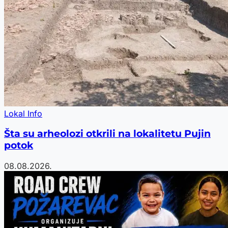
Lokal Info
Šta su arheolozi otkrili na lokalitetu Pujin
potok
08.08.2026.