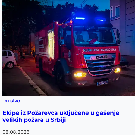
Društvo
Ekipe iz Požarevca uključene u gašenje
velikih požara u Srbiji
08.08.2026.