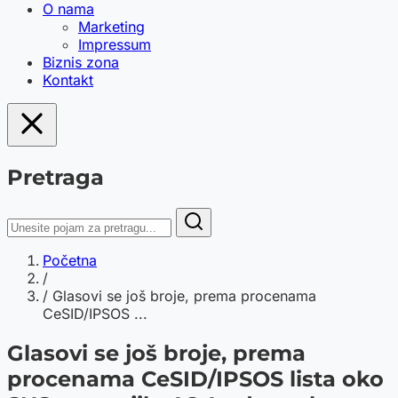
O nama
Marketing
Impressum
Biznis zona
Kontakt
Pretraga
Početna
/
/
Glasovi se još broje, prema procenama
CeSID/IPSOS ...
Glasovi se još broje, prema
procenama CeSID/IPSOS lista oko