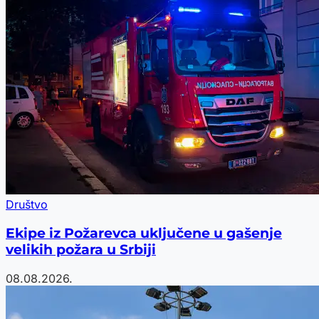
Društvo
Ekipe iz Požarevca uključene u gašenje
velikih požara u Srbiji
08.08.2026.