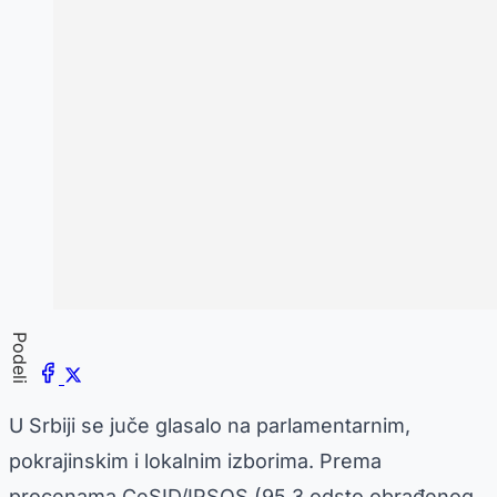
Podeli
U Srbiji se juče glasalo na parlamentarnim,
pokrajinskim i lokalnim izborima. Prema
procenama CeSID/IPSOS (95,3 odsto obrađenog