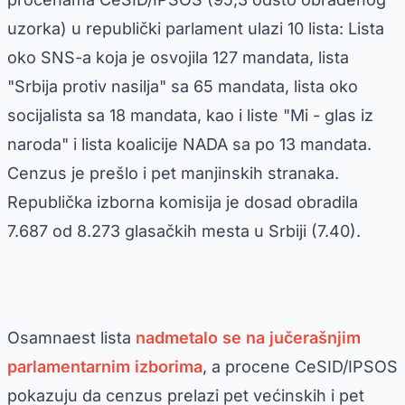
uzorka) u republički parlament ulazi 10 lista: Lista
oko SNS-a koja je osvojila 127 mandata, lista
"Srbija protiv nasilja" sa 65 mandata, lista oko
socijalista sa 18 mandata, kao i liste "Mi - glas iz
naroda" i lista koalicije NADA sa po 13 mandata.
Cenzus je prešlo i pet manjinskih stranaka.
Republička izborna komisija je dosad obradila
7.687 od 8.273 glasačkih mesta u Srbiji (7.40).
Osamnaest lista
nadmetalo se na jučerašnjim
parlamentarnim izborima
, a procene CeSID/IPSOS
pokazuju da cenzus prelazi pet većinskih i pet