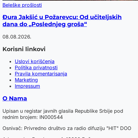
Beleške prošlosti
Đura Jakšić u Požarevcu: Od učiteljskih
dana do „Poslednjeg groša“
08.08.2026.
Korisni linkovi
Uslovi korišćenja
Politika privatnosti
Pravila komentarisanja
Marketing
Impressum
O Nama
Upisan u registar javnih glasila Republike Srbije pod
rednim brojem: IN000544
Osnivač: Privredno društvo za radio difuziju "HIT" DOO