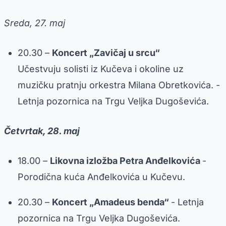
Sreda, 27. maj
20.30 –
Koncert „Zavičaj u srcu“
Učestvuju solisti iz Kučeva i okoline uz
muzičku pratnju orkestra Milana Obretkovića. -
Letnja pozornica na Trgu Veljka Dugoševića.
Četvrtak, 28. maj
18.00 –
Likovna izložba Petra Anđelkovića
-
Porodična kuća Anđelkovića u Kučevu.
20.30 –
Koncert „Amadeus benda“
- Letnja
pozornica na Trgu Veljka Dugoševića.