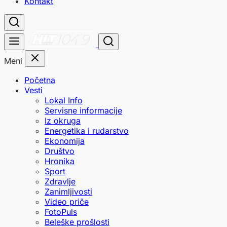
Kontakt
Meni
Početna
Vesti
Lokal Info
Servisne informacije
Iz okruga
Energetika i rudarstvo
Ekonomija
Društvo
Hronika
Sport
Zdravlje
Zanimljivosti
Video priče
FotoPuls
Beleške prošlosti