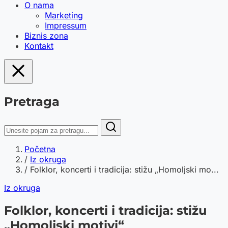
O nama
Marketing
Impressum
Biznis zona
Kontakt
Pretraga
Početna
/
Iz okruga
/
Folklor, koncerti i tradicija: stižu „Homoljski mo...
Iz okruga
Folklor, koncerti i tradicija: stižu
„Homoljski motivi“