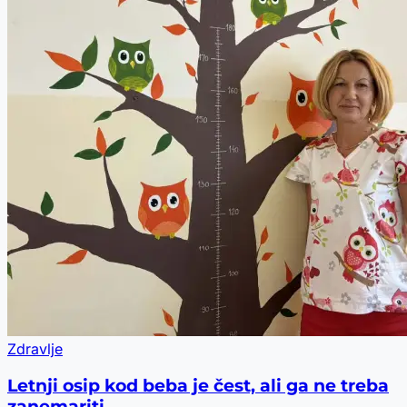
Zdravlje
Letnji osip kod beba je čest, ali ga ne treba
zanemariti