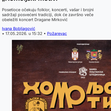
Posetioce očekuju folklor, koncerti, vašar i brojni
sadržaji posvećeni tradiciji, dok će završno veče
obeležiti koncert Dragane Mirković
Ivana Bobljagović
•
17.05.2026. u 15:32
•
Požarevac