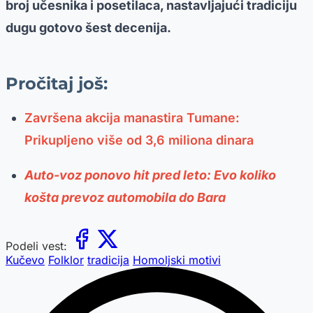
broj učesnika i posetilaca, nastavljajući tradiciju
dugu gotovo šest decenija.
Pročitaj još:
Završena akcija manastira Tumane:
Prikupljeno više od 3,6 miliona dinara
Auto-voz ponovo hit pred leto: Evo koliko
košta prevoz automobila do Bara
Podeli vest:
Kučevo
Folklor
tradicija
Homoljski motivi