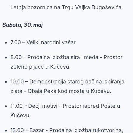
Letnja pozornica na Trgu Veljka Dugoševića.
Subota, 30. maj
7.00 – Veliki narodni vašar
8.00 – Prodajna izložba sira i meda - Prostor
zelene pijace u Kučevu.
10.00 – Demonstracija starog načina ispiranja
zlata - Obala Peka kod mosta u Kučevu.
11.00 – Dečji motivi - Prostor ispred Pošte u
Kučevu.
13.00 – Bazar - Prodajna izložba rukotvorina,