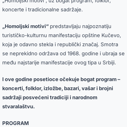
„Homoljski motivi“, uz bogat program, folklor,
koncerte i tradicionalne sadržaje.
„Homoljski motivi“
predstavljaju najpoznatiju
turističko-kulturnu manifestaciju opštine Kučevo,
koja je odavno stekla i republički značaj. Smotra
se neprekidno održava od 1968. godine i ubraja se
među najstarije manifestacije ovog tipa u Srbiji.
I ove godine posetioce očekuje bogat program –
koncerti, folklor, izložbe, bazari, vašar i brojni
sadržaji posvećeni tradiciji i narodnom
stvaralaštvu.
PROGRAM