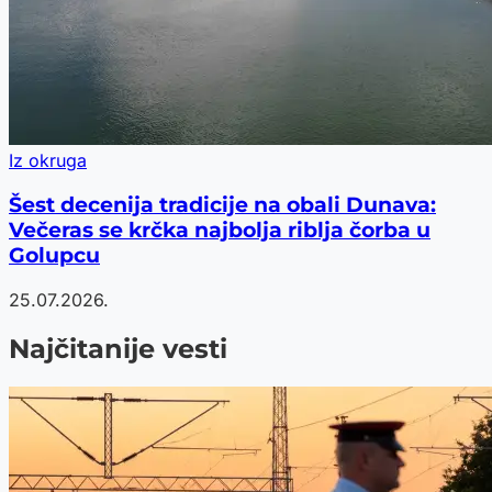
Iz okruga
Šest decenija tradicije na obali Dunava:
Večeras se krčka najbolja riblja čorba u
Golupcu
25.07.2026.
Najčitanije vesti