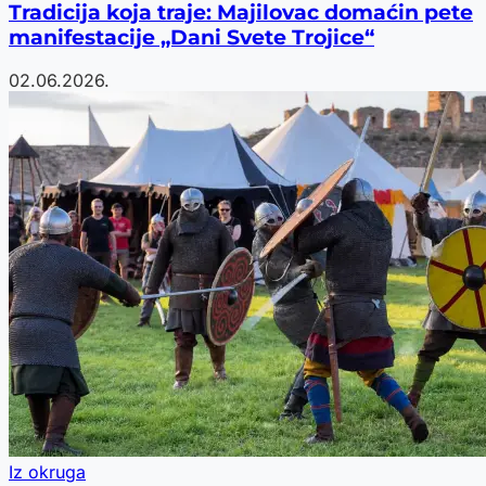
Tradicija koja traje: Majilovac domaćin pete
manifestacije „Dani Svete Trojice“
02.06.2026.
Iz okruga