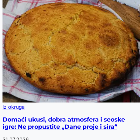
Iz okruga
Domaći ukusi, dobra atmosfera i seoske
igre: Ne propustite „Dane proje i sira“
31.07.2026.