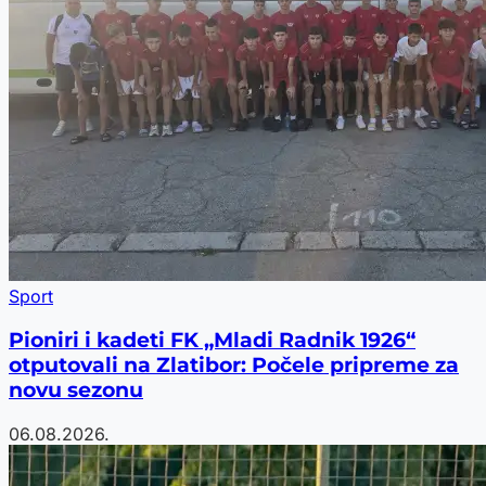
Sport
Pioniri i kadeti FK „Mladi Radnik 1926“
otputovali na Zlatibor: Počele pripreme za
novu sezonu
06.08.2026.