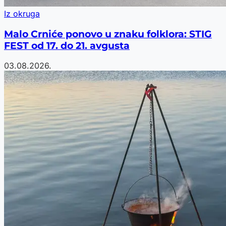
Iz okruga
Malo Crniće ponovo u znaku folklora: STIG
FEST od 17. do 21. avgusta
03.08.2026.