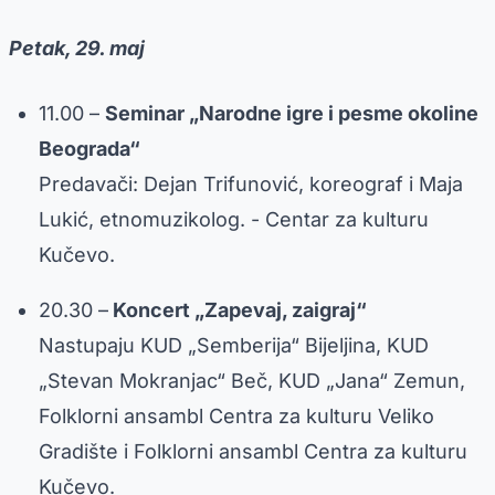
Petak, 29. maj
11.00 –
Seminar „Narodne igre i pesme okoline
Beograda“
Predavači: Dejan Trifunović, koreograf i Maja
Lukić, etnomuzikolog. - Centar za kulturu
Kučevo.
20.30 –
Koncert „Zapevaj, zaigraj“
Nastupaju KUD „Semberija“ Bijeljina, KUD
„Stevan Mokranjac“ Beč, KUD „Jana“ Zemun,
Folklorni ansambl Centra za kulturu Veliko
Gradište i Folklorni ansambl Centra za kulturu
Kučevo.