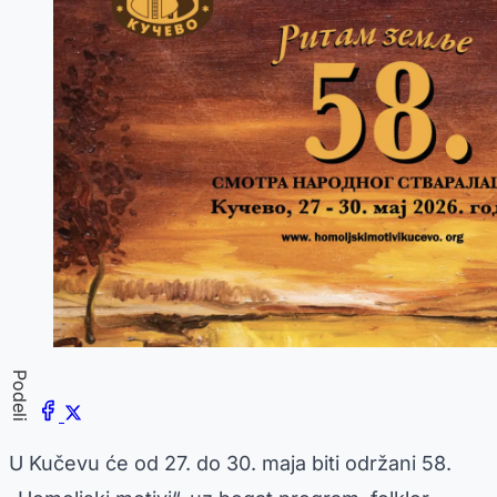
Podeli
U Kučevu će od 27. do 30. maja biti održani 58.