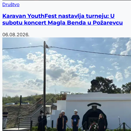
Društvo
Karavan YouthFest nastavlja turneju: U
subotu koncert Magla Benda u Požarevcu
06.08.2026.