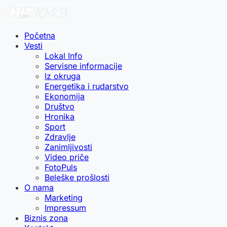
Početna
Vesti
Lokal Info
Servisne informacije
Iz okruga
Energetika i rudarstvo
Ekonomija
Društvo
Hronika
Sport
Zdravlje
Zanimljivosti
Video priče
FotoPuls
Beleške prošlosti
O nama
Marketing
Impressum
Biznis zona