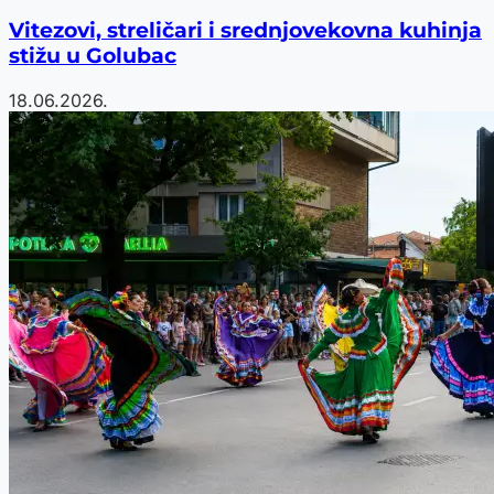
Vitezovi, streličari i srednjovekovna kuhinja
stižu u Golubac
18.06.2026.