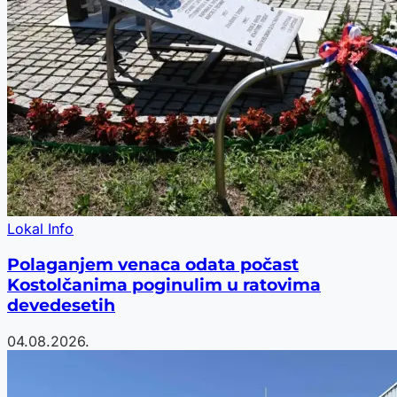
Lokal Info
Polaganjem venaca odata počast
Kostolčanima poginulim u ratovima
devedesetih
04.08.2026.