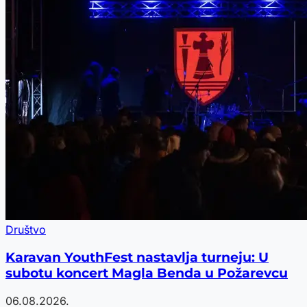
Društvo
Karavan YouthFest nastavlja turneju: U
subotu koncert Magla Benda u Požarevcu
06.08.2026.