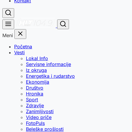
Kontakt
Meni
Početna
Vesti
Lokal Info
Servisne informacije
Iz okruga
Energetika i rudarstvo
Ekonomija
Društvo
Hronika
Sport
Zdravlje
Zanimljivosti
Video priče
FotoPuls
Beleške prošlosti