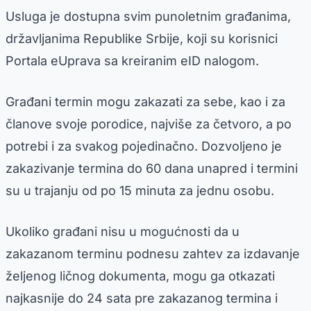
Usluga je dostupna svim punoletnim građanima,
državlјanima Republike Srbije, koji su korisnici
Portala eUprava sa kreiranim eID nalogom.
Građani termin mogu zakazati za sebe, kao i za
članove svoje porodice, najviše za četvoro, a po
potrebi i za svakog pojedinačno. Dozvolјeno je
zakazivanje termina do 60 dana unapred i termini
su u trajanju od po 15 minuta za jednu osobu.
Ukoliko građani nisu u mogućnosti da u
zakazanom terminu podnesu zahtev za izdavanje
želјenog ličnog dokumenta, mogu ga otkazati
najkasnije do 24 sata pre zakazanog termina i