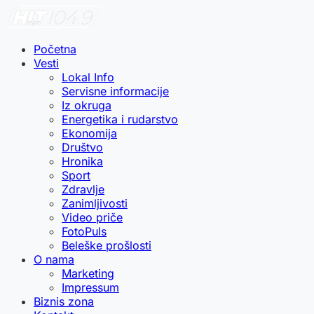
Početna
Vesti
Lokal Info
Servisne informacije
Iz okruga
Energetika i rudarstvo
Ekonomija
Društvo
Hronika
Sport
Zdravlje
Zanimljivosti
Video priče
FotoPuls
Beleške prošlosti
O nama
Marketing
Impressum
Biznis zona