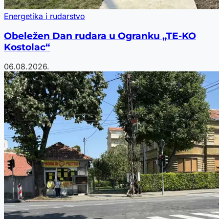
Energetika i rudarstvo
Obeležen Dan rudara u Ogranku „TE-KO
Kostolac“
06.08.2026.