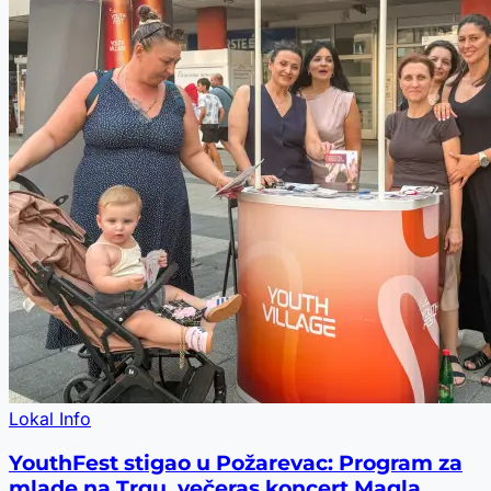
Lokal Info
YouthFest stigao u Požarevac: Program za
mlade na Trgu, večeras koncert Magla