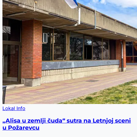
Lokal Info
„Alisa u zemlji čuda“ sutra na Letnjoj sceni
u Požarevcu