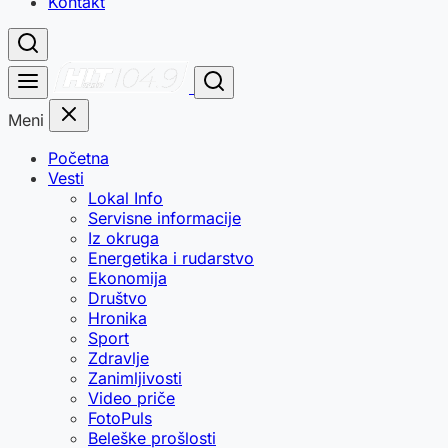
Kontakt
Meni
Početna
Vesti
Lokal Info
Servisne informacije
Iz okruga
Energetika i rudarstvo
Ekonomija
Društvo
Hronika
Sport
Zdravlje
Zanimljivosti
Video priče
FotoPuls
Beleške prošlosti