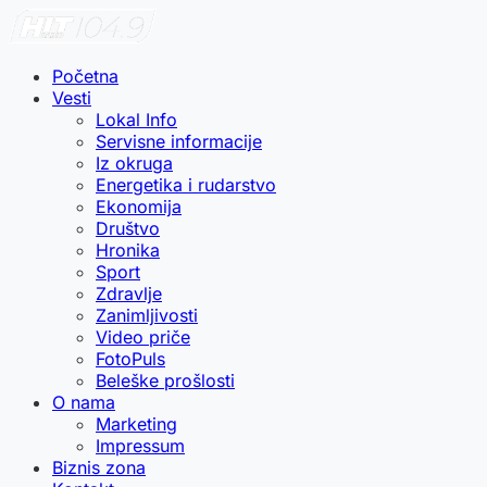
Početna
Vesti
Lokal Info
Servisne informacije
Iz okruga
Energetika i rudarstvo
Ekonomija
Društvo
Hronika
Sport
Zdravlje
Zanimljivosti
Video priče
FotoPuls
Beleške prošlosti
O nama
Marketing
Impressum
Biznis zona