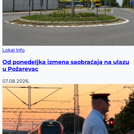
Lokal Info
Od ponedeljka izmena saobraćaja na ulazu
u Požarevac
07.08.2026.