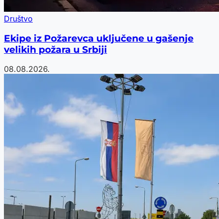
Društvo
Ekipe iz Požarevca uključene u gašenje
velikih požara u Srbiji
08.08.2026.