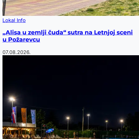
Lokal Info
„Alisa u zemlji čuda“ sutra na Letnjoj sceni
u Požarevcu
07.08.2026.