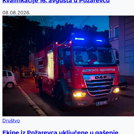
Kvalifikacije 16. avgusta u Požarevcu
08.08.2026.
Društvo
Ekipe iz Požarevca uključene u gašenje