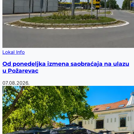
Lokal Info
Od ponedeljka izmena saobraćaja na ulazu
u Požarevac
07.08.2026.