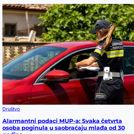
Društvo
Alarmantni podaci MUP-a: Svaka četvrta
osoba poginula u saobraćaju mlađa od 30