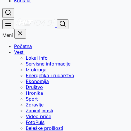
Kontakt
Meni
Početna
Vesti
Lokal Info
Servisne informacije
Iz okruga
Energetika i rudarstvo
Ekonomija
Društvo
Hronika
Sport
Zdravlje
Zanimljivosti
Video priče
FotoPuls
Beleške prošlosti