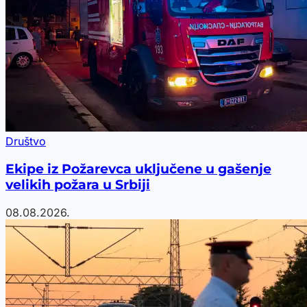
Društvo
Ekipe iz Požarevca uključene u gašenje
velikih požara u Srbiji
08.08.2026.