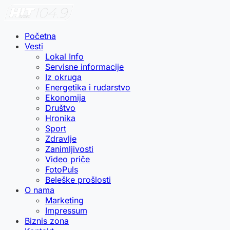
Početna
Vesti
Lokal Info
Servisne informacije
Iz okruga
Energetika i rudarstvo
Ekonomija
Društvo
Hronika
Sport
Zdravlje
Zanimljivosti
Video priče
FotoPuls
Beleške prošlosti
O nama
Marketing
Impressum
Biznis zona