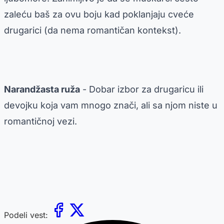
zaleću baš za ovu boju kad poklanjaju cveće
drugarici (da nema romantičan kontekst).
Narandžasta ruža
- Dobar izbor za drugaricu ili
devojku koja vam mnogo znači, ali sa njom niste u
romantičnoj vezi.
Podeli vest: