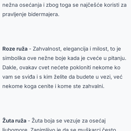
nežna osećanja i zbog toga se najčešće koristi za
pravljenje bidermajera.
Roze ruža
- Zahvalnost, elegancija i milost, to je
simbolika ove nežne boje kada je cveće u pitanju.
Dakle, ovakav cvet nećete pokloniti nekome ko
vam se sviđa i s kim želite da budete u vezi, već
nekome koga cenite i kome ste zahvalni.
Žuta ruža
- Žuta boja se vezuje za osećaj
ljubomore. Zanimljivo je da se muškarci često