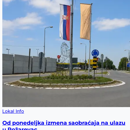
Lokal Info
Od ponedeljka izmena saobraćaja na ulazu
u Požarevac