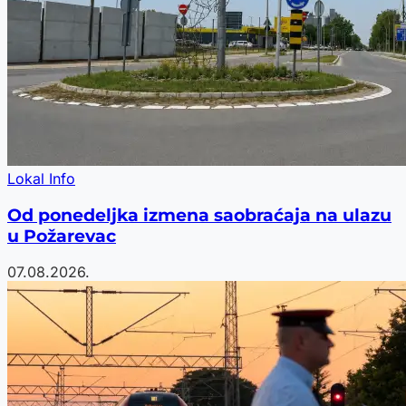
Lokal Info
Od ponedeljka izmena saobraćaja na ulazu
u Požarevac
07.08.2026.