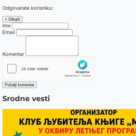
Odgovarate korisniku:
× Otkaži
Ime
Email
Komentar
Pošalji komentar
Srodne vesti