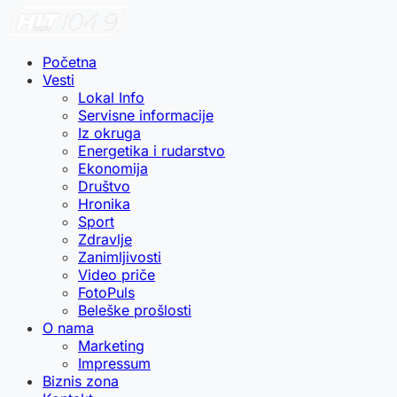
Početna
Vesti
Lokal Info
Servisne informacije
Iz okruga
Energetika i rudarstvo
Ekonomija
Društvo
Hronika
Sport
Zdravlje
Zanimljivosti
Video priče
FotoPuls
Beleške prošlosti
O nama
Marketing
Impressum
Biznis zona