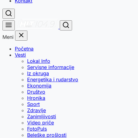
Kontakt
Meni
Početna
Vesti
Lokal Info
Servisne informacije
Iz okruga
Energetika i rudarstvo
Ekonomija
Društvo
Hronika
Sport
Zdravlje
Zanimljivosti
Video priče
FotoPuls
Beleške prošlosti