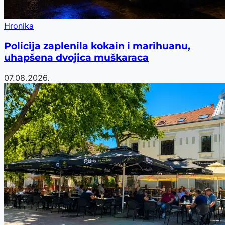
Hronika
Policija zaplenila kokain i marihuanu,
uhapšena dvojica muškaraca
07.08.2026.