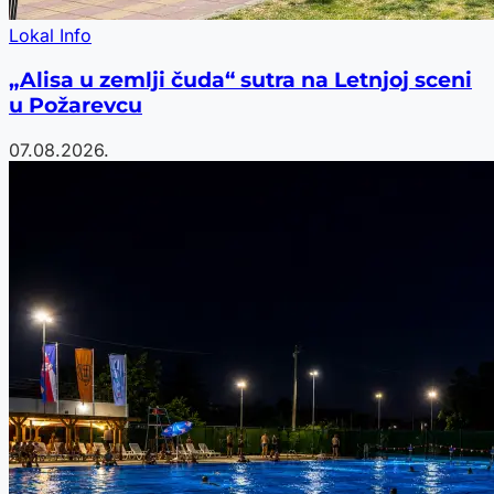
Lokal Info
„Alisa u zemlji čuda“ sutra na Letnjoj sceni
u Požarevcu
07.08.2026.