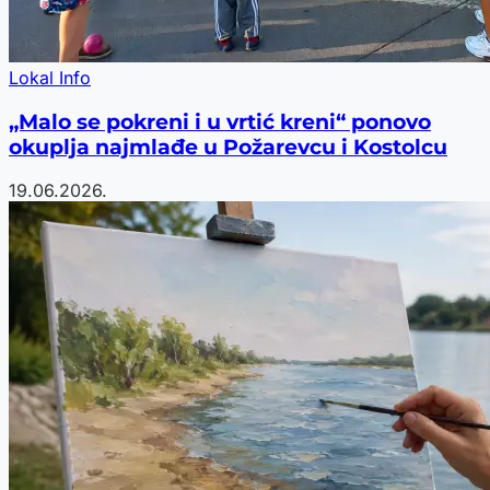
Lokal Info
„Malo se pokreni i u vrtić kreni“ ponovo
okuplja najmlađe u Požarevcu i Kostolcu
19.06.2026.