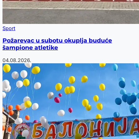
Sport
Požarevac u subotu okuplja buduće
šampione atletike
04.08.2026.