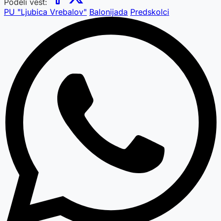
Podeli vest:
PU "Ljubica Vrebalov"
Balonijada
Predskolci