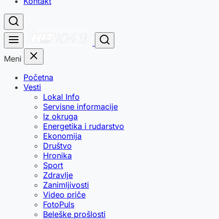
Kontakt
Meni
Početna
Vesti
Lokal Info
Servisne informacije
Iz okruga
Energetika i rudarstvo
Ekonomija
Društvo
Hronika
Sport
Zdravlje
Zanimljivosti
Video priče
FotoPuls
Beleške prošlosti