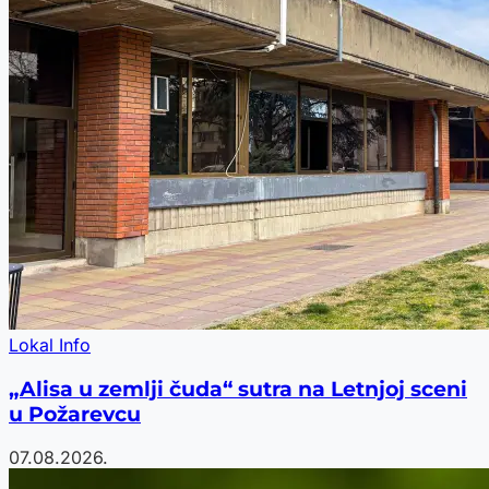
Lokal Info
„Alisa u zemlji čuda“ sutra na Letnjoj sceni
u Požarevcu
07.08.2026.