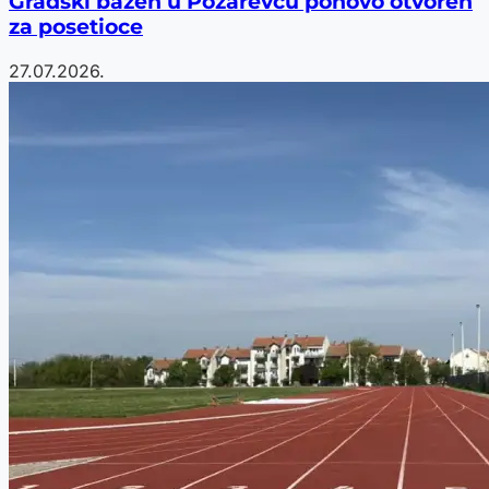
Gradski bazen u Požarevcu ponovo otvoren
za posetioce
27.07.2026.