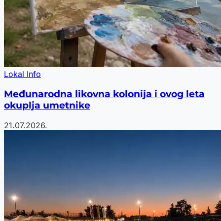
Lokal Info
Međunarodna likovna kolonija i ovog leta
okuplja umetnike
21.07.2026.