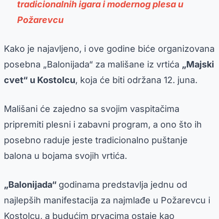
tradicionalnih igara i modernog plesa u
Požarevcu
Kako je najavljeno, i ove godine biće organizovana
posebna „Balonijada“ za mališane iz vrtića
„Majski
cvet“ u Kostolcu
, koja će biti održana 12. juna.
Mališani će zajedno sa svojim vaspitačima
pripremiti plesni i zabavni program, a ono što ih
posebno raduje jeste tradicionalno puštanje
balona u bojama svojih vrtića.
„Balonijada“
godinama predstavlja jednu od
najlepših manifestacija za najmlađe u Požarevcu i
Kostolcu, a budućim prvacima ostaje kao