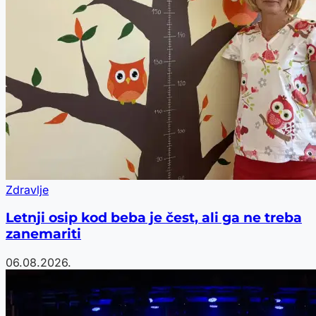
Zdravlje
Letnji osip kod beba je čest, ali ga ne treba
zanemariti
06.08.2026.