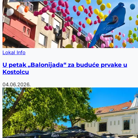
Lokal Info
U petak „Balonijada“ za buduće prvake u
Kostolcu
04.06.2026.