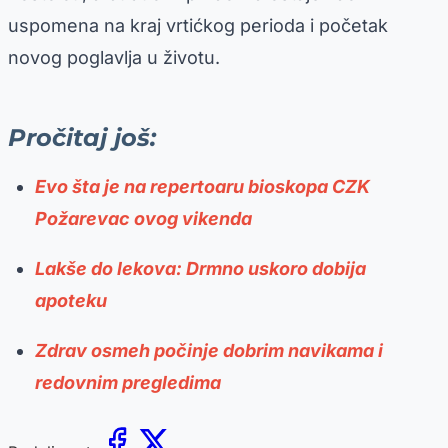
uspomena na kraj vrtićkog perioda i početak
novog poglavlja u životu.
Pročitaj još:
Evo šta je na repertoaru bioskopa CZK
Požarevac ovog vikenda
Lakše do lekova: Drmno uskoro dobija
apoteku
Zdrav osmeh počinje dobrim navikama i
redovnim pregledima