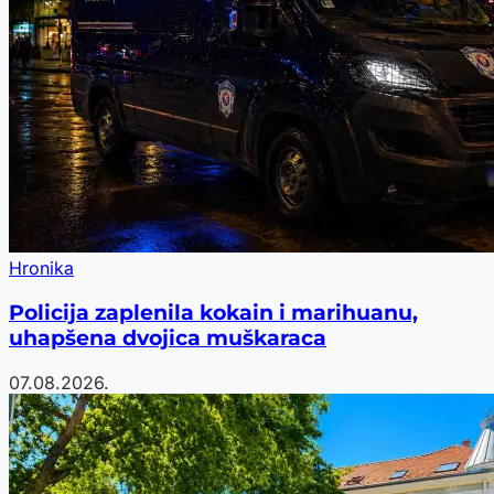
Hronika
Policija zaplenila kokain i marihuanu,
uhapšena dvojica muškaraca
07.08.2026.