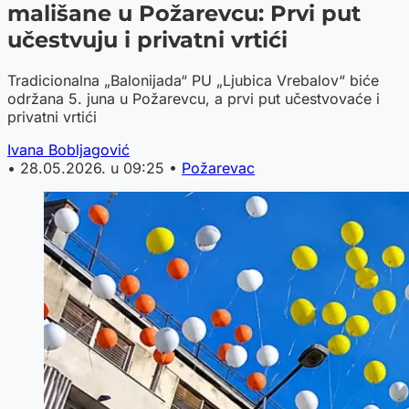
mališane u Požarevcu: Prvi put
učestvuju i privatni vrtići
Tradicionalna „Balonijada“ PU „Ljubica Vrebalov“ biće
održana 5. juna u Požarevcu, a prvi put učestvovaće i
privatni vrtići
Ivana Bobljagović
•
28.05.2026. u 09:25
•
Požarevac