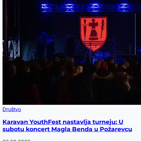
Društvo
Karavan YouthFest nastavlja turneju: U
subotu koncert Magla Benda u Požarevcu