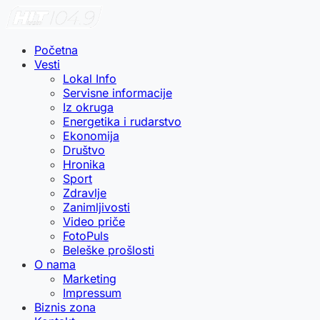
Početna
Vesti
Lokal Info
Servisne informacije
Iz okruga
Energetika i rudarstvo
Ekonomija
Društvo
Hronika
Sport
Zdravlje
Zanimljivosti
Video priče
FotoPuls
Beleške prošlosti
O nama
Marketing
Impressum
Biznis zona