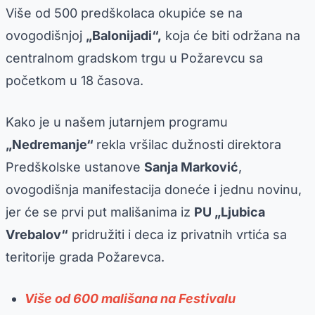
Više od 500 predškolaca okupiće se na
ovogodišnjoj
„Balonijadi“,
koja će biti održana na
centralnom gradskom trgu u Požarevcu sa
početkom u 18 časova.
Kako je u našem jutarnjem programu
„Nedremanje“
rekla vršilac dužnosti direktora
Predškolske ustanove
Sanja Marković
,
ovogodišnja manifestacija doneće i jednu novinu,
jer će se prvi put mališanima iz
PU „Ljubica
Vrebalov“
pridružiti i deca iz privatnih vrtića sa
teritorije grada Požarevca.
Više od 600 mališana na Festivalu