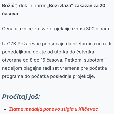
Božić“,
dok je horor
„Bez izlaza“ zakazan za 20
časova.
Cena ulaznice za sve projekcije iznosi 300 dinara.
Iz CZK Požarevac podsećaju da biletarnica ne radi
ponedeljkom, dok je od utorka do četvrtka
otvorena od 8 do 15 časova. Petkom, subotom i
nedeljom blagajna radi sat vremena pre početka
programa do početka poslednje projekcije.
Pročitaj još:
Zlatna medalja ponovo stigla u Kličevac