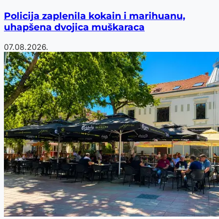
Policija zaplenila kokain i marihuanu,
uhapšena dvojica muškaraca
07.08.2026.