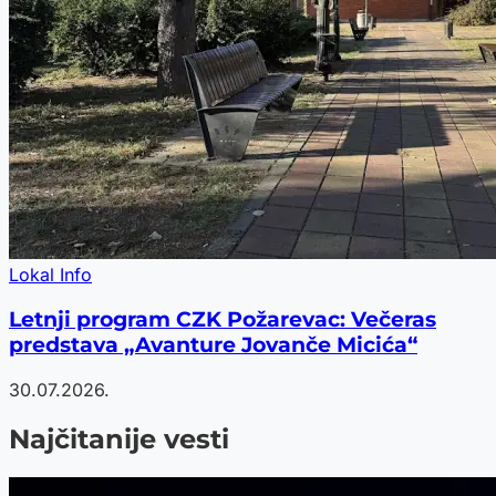
Lokal Info
Letnji program CZK Požarevac: Večeras
predstava „Avanture Jovanče Micića“
30.07.2026.
Najčitanije vesti