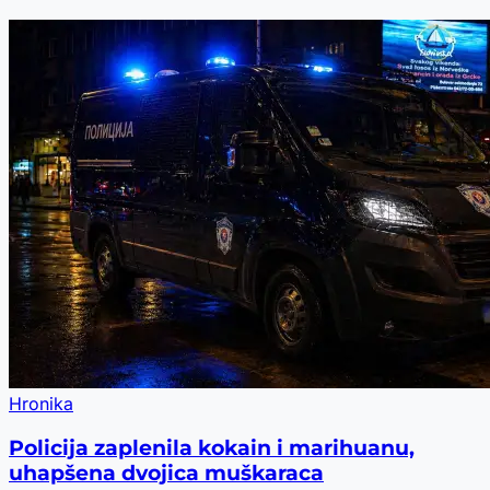
Hronika
Policija zaplenila kokain i marihuanu,
uhapšena dvojica muškaraca