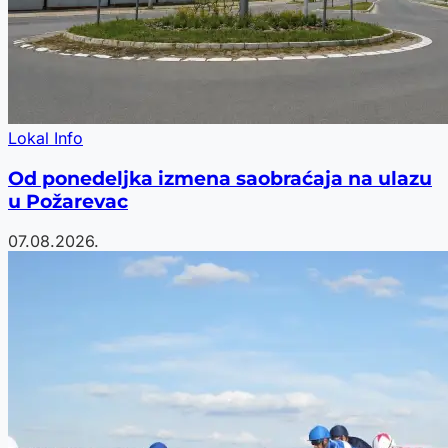
Lokal Info
Od ponedeljka izmena saobraćaja na ulazu
u Požarevac
07.08.2026.