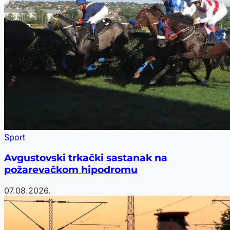
Sport
Avgustovski trkački sastanak na
požarevačkom hipodromu
07.08.2026.