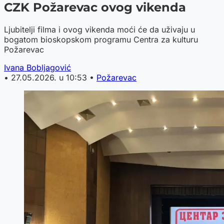
CZK Požarevac ovog vikenda
Ljubitelji filma i ovog vikenda moći će da uživaju u
bogatom bioskopskom programu Centra za kulturu
Požarevac
Ivana Bobljagović
•
27.05.2026. u 10:53
•
Požarevac