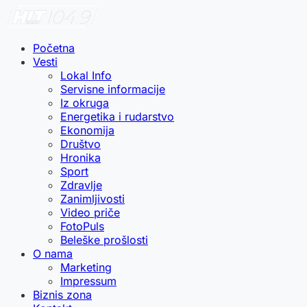
Početna
Vesti
Lokal Info
Servisne informacije
Iz okruga
Energetika i rudarstvo
Ekonomija
Društvo
Hronika
Sport
Zdravlje
Zanimljivosti
Video priče
FotoPuls
Beleške prošlosti
O nama
Marketing
Impressum
Biznis zona