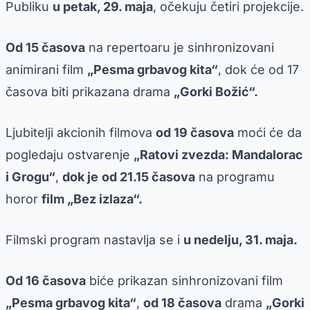
Publiku
u petak, 29. maja
, očekuju četiri projekcije.
Od 15 časova
na repertoaru je sinhronizovani
animirani film
„Pesma grbavog kita“
, dok će od 17
časova biti prikazana drama
„Gorki Božić“.
Ljubitelji akcionih filmova
od 19 časova
moći će da
pogledaju ostvarenje
„Ratovi zvezda: Mandalorac
i Grogu“
,
dok je
od 21.15 časova
na programu
horor
film „Bez izlaza“.
Filmski program nastavlja se i
u nedelju, 31. maja.
Od 16 časova
biće prikazan sinhronizovani film
„Pesma grbavog kita“
,
od 18 časova
drama
„Gorki