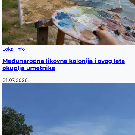
Lokal Info
Međunarodna likovna kolonija i ovog leta
okuplja umetnike
21.07.2026.