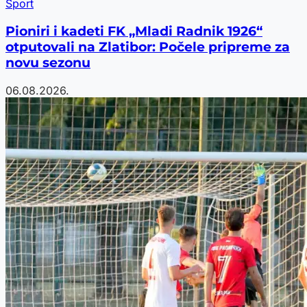
Sport
Pioniri i kadeti FK „Mladi Radnik 1926“
otputovali na Zlatibor: Počele pripreme za
novu sezonu
06.08.2026.