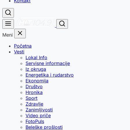
Kontakt
Meni
Početna
Vesti
Lokal Info
Servisne informacije
Iz okruga
Energetika i rudarstvo
Ekonomija
Društvo
Hronika
Sport
Zdravlje
Zanimljivosti
Video priče
FotoPuls
Beleške prošlosti