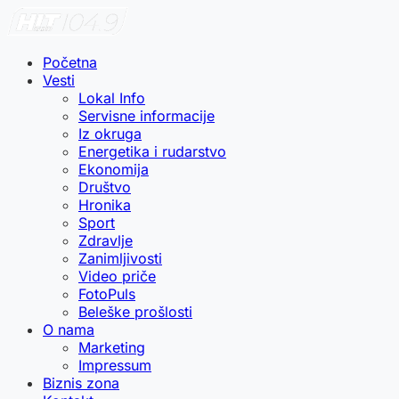
Početna
Vesti
Lokal Info
Servisne informacije
Iz okruga
Energetika i rudarstvo
Ekonomija
Društvo
Hronika
Sport
Zdravlje
Zanimljivosti
Video priče
FotoPuls
Beleške prošlosti
O nama
Marketing
Impressum
Biznis zona