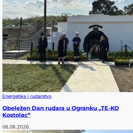
Energetika i rudarstvo
Obeležen Dan rudara u Ogranku „TE-KO
Kostolac“
06.08.2026.