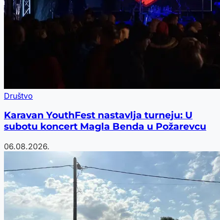
Društvo
Karavan YouthFest nastavlja turneju: U
subotu koncert Magla Benda u Požarevcu
06.08.2026.