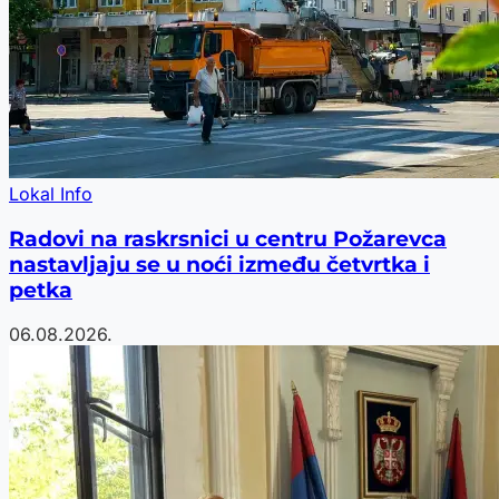
Lokal Info
Radovi na raskrsnici u centru Požarevca
nastavljaju se u noći između četvrtka i
petka
06.08.2026.