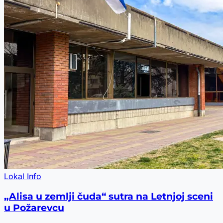
Lokal Info
„Alisa u zemlji čuda“ sutra na Letnjoj sceni
u Požarevcu