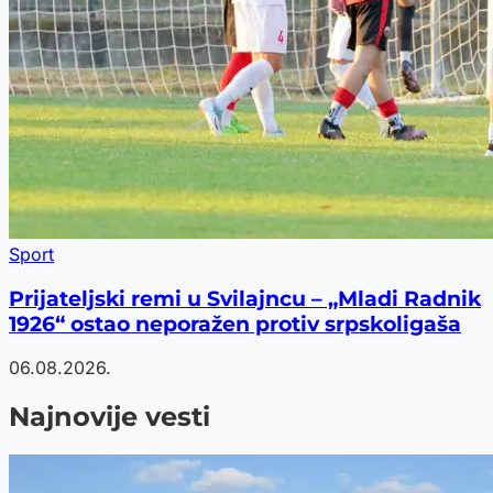
Sport
Prijateljski remi u Svilajncu – „Mladi Radnik
1926“ ostao neporažen protiv srpskoligaša
06.08.2026.
Najnovije vesti