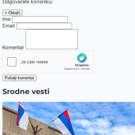
Odgovarate korisniku:
× Otkaži
Ime
Email
Komentar
Pošalji komentar
Srodne vesti