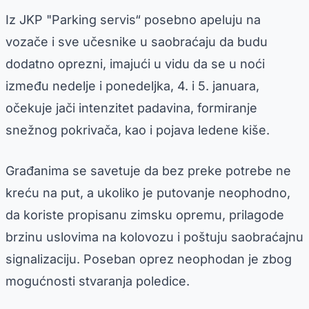
Iz JKP "Parking servis“ posebno apeluju na
vozače i sve učesnike u saobraćaju da budu
dodatno oprezni, imajući u vidu da se u noći
između nedelje i ponedeljka, 4. i 5. januara,
očekuje jači intenzitet padavina, formiranje
snežnog pokrivača, kao i pojava ledene kiše.
Građanima se savetuje da bez preke potrebe ne
kreću na put, a ukoliko je putovanje neophodno,
da koriste propisanu zimsku opremu, prilagode
brzinu uslovima na kolovozu i poštuju saobraćajnu
signalizaciju. Poseban oprez neophodan je zbog
mogućnosti stvaranja poledice.