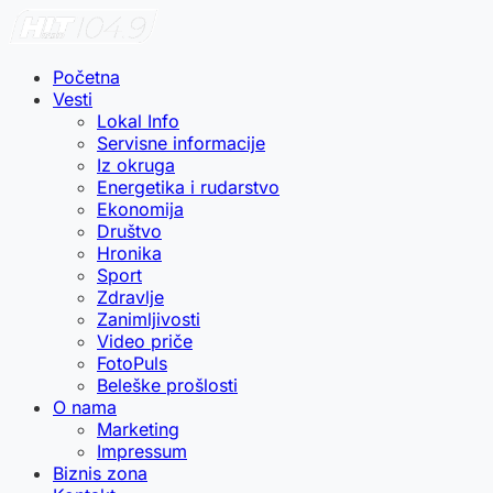
Početna
Vesti
Lokal Info
Servisne informacije
Iz okruga
Energetika i rudarstvo
Ekonomija
Društvo
Hronika
Sport
Zdravlje
Zanimljivosti
Video priče
FotoPuls
Beleške prošlosti
O nama
Marketing
Impressum
Biznis zona