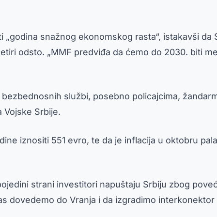
iti „godina snažnog ekonomskog rasta“, istakavši da 
četiri odsto. „MMF predviđa da ćemo do 2030. biti me
bezbednosnih službi, posebno policajcima, žandarmeri
 Vojske Srbije.
ne iznositi 551 evro, te da je inflacija u oktobru pa
ojedini strani investitori napuštaju Srbiju zbog pove
a gas dovedemo do Vranja i da izgradimo interkonekt