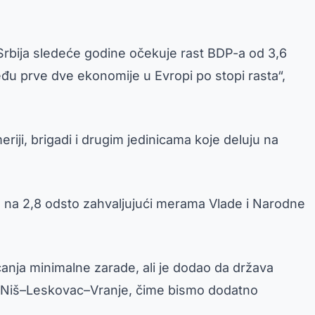
Srbija sledeće godine očekuje rast BDP-a od 3,6
đu prve dve ekonomije u Evropi po stopi rasta“,
ji, brigadi i drugim jedinicama koje deluju na
la na 2,8 odsto zahvaljujući merama Vlade i Narodne
ćanja minimalne zarade, ali je dodao da država
or Niš–Leskovac–Vranje, čime bismo dodatno