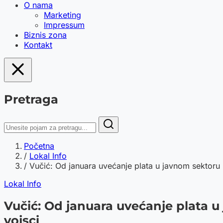
O nama
Marketing
Impressum
Biznis zona
Kontakt
Pretraga
Početna
/
Lokal Info
/
Vučić: Od januara uvećanje plata u javnom sektoru .
Lokal Info
Vučić: Od januara uvećanje plata u 
vojsci