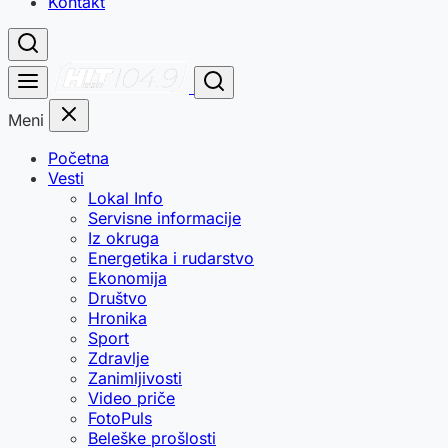
Kontakt
Meni
Početna
Vesti
Lokal Info
Servisne informacije
Iz okruga
Energetika i rudarstvo
Ekonomija
Društvo
Hronika
Sport
Zdravlje
Zanimljivosti
Video priče
FotoPuls
Beleške prošlosti