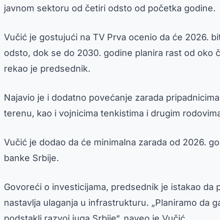
javnom sektoru od četiri odsto od početka godine.
Vučić je gostujući na TV Prva ocenio da će 2026. b
odsto, dok se do 2030. godine planira rast od oko 
rekao je predsednik.
Najavio je i dodatno povećanje zarada pripadnicima 
terenu, kao i vojnicima tenkistima i drugim rodovima
Vučić je dodao da će minimalna zarada od 2026. godi
banke Srbije.
Govoreći o investicijama, predsednik je istakao da p
nastavlja ulaganja u infrastrukturu. „Planiramo d
podstakli razvoj juga Srbije“, naveo je Vučić.