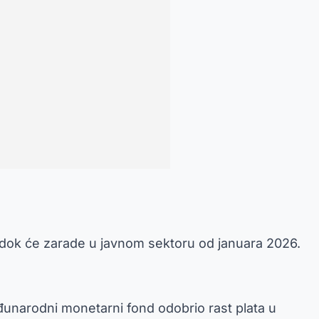
, dok će zarade u javnom sektoru od januara 2026.
eđunarodni monetarni fond odobrio rast plata u