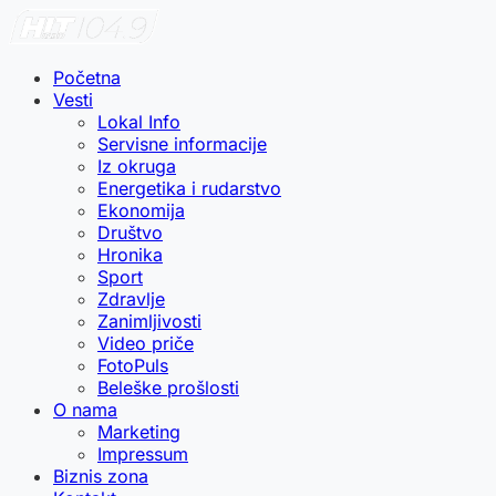
Početna
Vesti
Lokal Info
Servisne informacije
Iz okruga
Energetika i rudarstvo
Ekonomija
Društvo
Hronika
Sport
Zdravlje
Zanimljivosti
Video priče
FotoPuls
Beleške prošlosti
O nama
Marketing
Impressum
Biznis zona