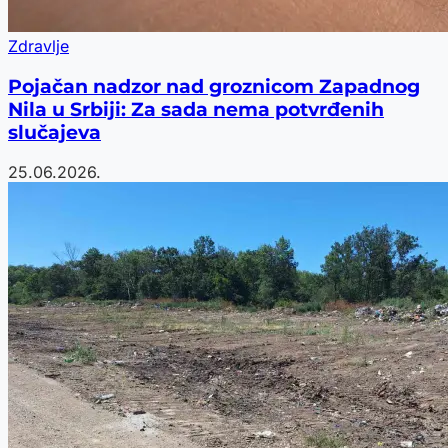
Zdravlje
Pojačan nadzor nad groznicom Zapadnog
Nila u Srbiji: Za sada nema potvrđenih
slučajeva
25.06.2026.