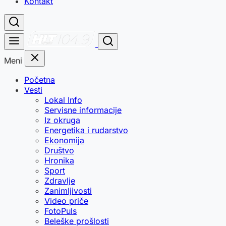
Kontakt
Meni
Početna
Vesti
Lokal Info
Servisne informacije
Iz okruga
Energetika i rudarstvo
Ekonomija
Društvo
Hronika
Sport
Zdravlje
Zanimljivosti
Video priče
FotoPuls
Beleške prošlosti