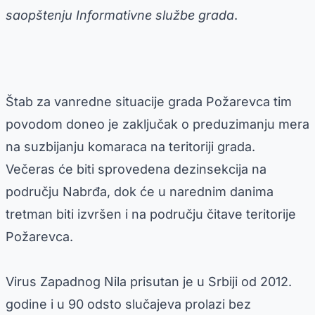
saopštenju Informativne službe grada
.
Štab za vanredne situacije grada Požarevca tim
povodom doneo je zaključak o preduzimanju mera
na suzbijanju komaraca na teritoriji grada.
Večeras će biti sprovedena dezinsekcija na
području Nabrđa, dok će u narednim danima
tretman biti izvršen i na području čitave teritorije
Požarevca.
Virus Zapadnog Nila prisutan je u Srbiji od 2012.
godine i u 90 odsto slučajeva prolazi bez