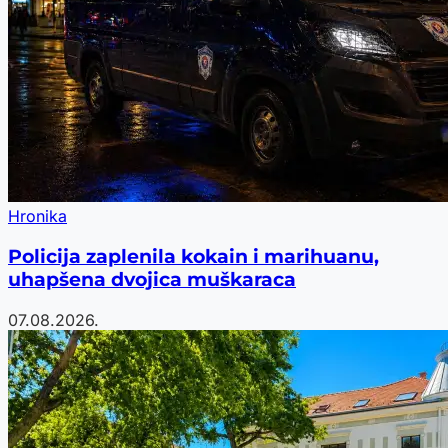
Hronika
Policija zaplenila kokain i marihuanu,
uhapšena dvojica muškaraca
07.08.2026.