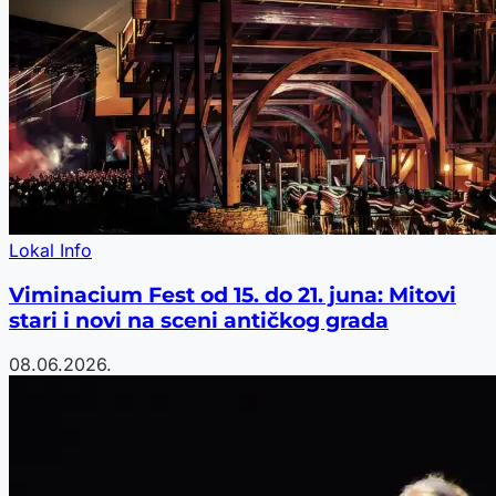
Lokal Info
Viminacium Fest od 15. do 21. juna: Mitovi
stari i novi na sceni antičkog grada
08.06.2026.