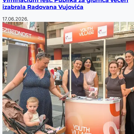
Viminacium fest: Publika za glumca večeri
izabrala Radovana Vujovića
17.06.2026.