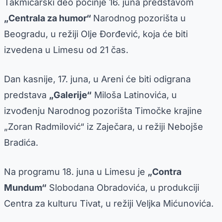
Takmičarski deo počinje 16. juna predstavom
„Centrala za humor“
Narodnog pozorišta u
Beogradu, u režiji Olje Đorđević, koja će biti
izvedena u Limesu od 21 čas.
Dan kasnije, 17. juna, u Areni će biti odigrana
predstava
„Galerije“
Miloša Latinovića, u
izvođenju Narodnog pozorišta Timočke krajine
„Zoran Radmilović“ iz Zaječara, u režiji Nebojše
Bradića.
Na programu 18. juna u Limesu je
„Contra
Mundum“
Slobodana Obradovića, u produkciji
Centra za kulturu Tivat, u režiji Veljka Mićunovića.