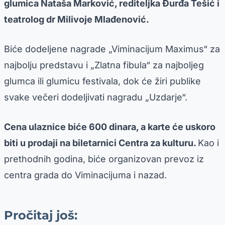
glumica Nataša Marković, rediteljka Đurđa Tešić i
teatrolog dr Milivoje Mlađenović.
Biće dodeljene nagrade „Viminacijum Maximus“ za
najbolju predstavu i „Zlatna fibula“ za najboljeg
glumca ili glumicu festivala, dok će žiri publike
svake večeri dodeljivati nagradu „Uzdarje“.
Cena ulaznice biće 600 dinara, a karte će uskoro
biti u prodaji na biletarnici Centra za kulturu.
Kao i
prethodnih godina, biće organizovan prevoz iz
centra grada do Viminacijuma i nazad.
Pročitaj još: