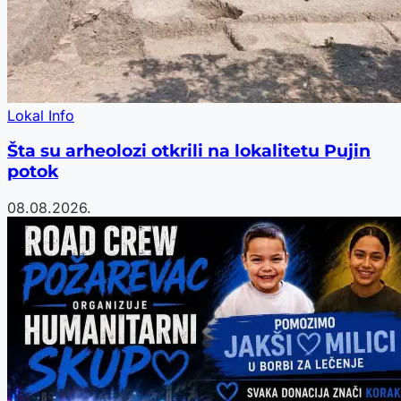
Lokal Info
Šta su arheolozi otkrili na lokalitetu Pujin
potok
08.08.2026.