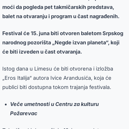
moći da pogleda pet takmičarskih predstava,
balet na otvaranju i program u čast nagrađenih.
Festival će 15. juna biti otvoren baletom Srpskog
narodnog pozorišta „Negde izvan planeta“, koji
će biti izveden u čast otvaranja.
Istog dana u Limesu će biti otvorena i izložba
„Eros Italija“ autora Ivice Arandusića, koja će
publici biti dostupna tokom trajanja festivala.
Veče umetnosti u Centru za kulturu
Požarevac