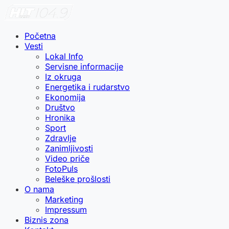
Početna
Vesti
Lokal Info
Servisne informacije
Iz okruga
Energetika i rudarstvo
Ekonomija
Društvo
Hronika
Sport
Zdravlje
Zanimljivosti
Video priče
FotoPuls
Beleške prošlosti
O nama
Marketing
Impressum
Biznis zona