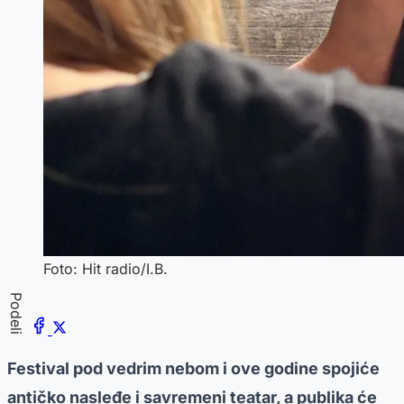
Foto: Hit radio/I.B.
Podeli
Festival pod vedrim nebom i ove godine spojiće
antičko nasleđe i savremeni teatar, a publika će