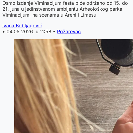
Osmo izdanje Viminacijum festa biće održano od 15. do
21. juna u jedinstvenom ambijentu Arheološkog parka
Viminacijum, na scenama u Areni i Limesu
Ivana Bobljagović
•
04.05.2026. u 11:58
•
Požarevac