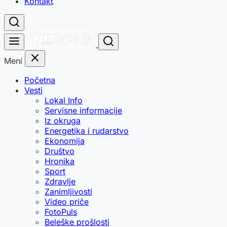
Kontakt
Meni
Početna
Vesti
Lokal Info
Servisne informacije
Iz okruga
Energetika i rudarstvo
Ekonomija
Društvo
Hronika
Sport
Zdravlje
Zanimljivosti
Video priče
FotoPuls
Beleške prošlosti