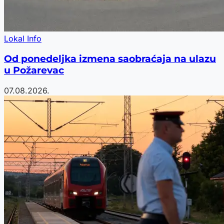
Lokal Info
Od ponedeljka izmena saobraćaja na ulazu
u Požarevac
07.08.2026.