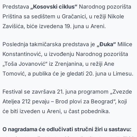
Predstava
„Kosovski ciklus“
Narodnog pozorišta
Priština sa sedištem u Gračanici, u režiji Nikole
Zavišića, biće izvedena 19. juna u Areni.
Poslednja takmičarska predstava je
„Đuka“
Milice
Konstantinović, u izvođenju Narodnog pozorišta
„Toša Jovanović“ iz Zrenjanina, u režiji Ane
Tomović, a publika će je gledati 20. juna u Limesu.
Festival se završava 21. juna programom „Zvezde
Ateljea 212 pevaju – Brod plovi za Beograd“, koji
će biti izveden u Areni, u čast pobednika.
O nagradama će odlučivati stručni žiri u sastavu: