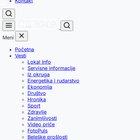
Kontakt
Meni
Početna
Vesti
Lokal Info
Servisne informacije
Iz okruga
Energetika i rudarstvo
Ekonomija
Društvo
Hronika
Sport
Zdravlje
Zanimljivosti
Video priče
FotoPuls
Beleške prošlosti