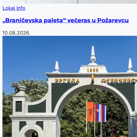
Lokal Info
„Braničevska paleta“ večeras u Požarevcu
10.08.2026.