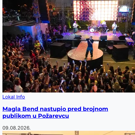
Lokal Info
Magla Bend nastupio pred brojnom
publikom u Požarevcu
09.08.2026.