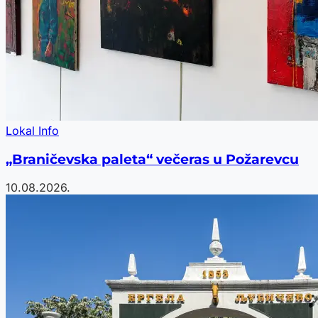
Lokal Info
„Braničevska paleta“ večeras u Požarevcu
10.08.2026.