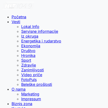
Početna
Vesti
Lokal Info
Servisne informacije
Iz okruga
Energetika i rudarstvo
Ekonomija
Društvo
Hronika
Sport
Zdravlje
Zanimljivosti
Video priče
FotoPuls
Beleške prošlosti
O nama
Marketing
Impressum
Biznis zona