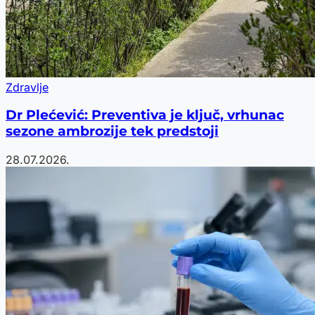
Zdravlje
Dr Plećević: Preventiva je ključ, vrhunac
sezone ambrozije tek predstoji
28.07.2026.