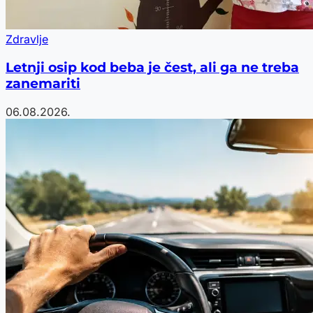
Zdravlje
Letnji osip kod beba je čest, ali ga ne treba
zanemariti
06.08.2026.