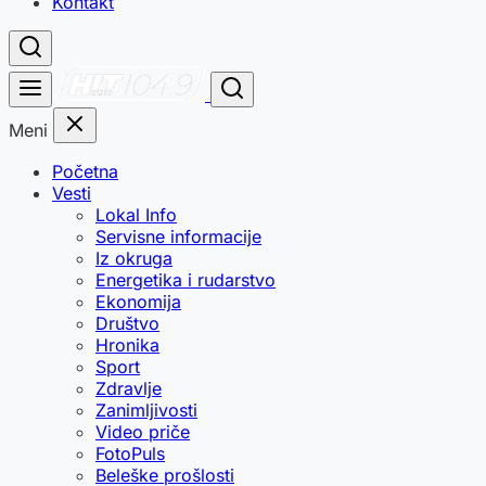
Kontakt
Meni
Početna
Vesti
Lokal Info
Servisne informacije
Iz okruga
Energetika i rudarstvo
Ekonomija
Društvo
Hronika
Sport
Zdravlje
Zanimljivosti
Video priče
FotoPuls
Beleške prošlosti