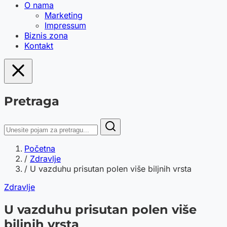
O nama
Marketing
Impressum
Biznis zona
Kontakt
Pretraga
Početna
/
Zdravlje
/
U vazduhu prisutan polen više biljnih vrsta
Zdravlje
U vazduhu prisutan polen više
biljnih vrsta