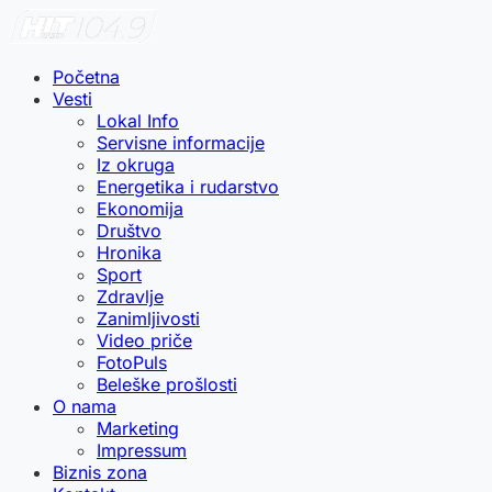
Početna
Vesti
Lokal Info
Servisne informacije
Iz okruga
Energetika i rudarstvo
Ekonomija
Društvo
Hronika
Sport
Zdravlje
Zanimljivosti
Video priče
FotoPuls
Beleške prošlosti
O nama
Marketing
Impressum
Biznis zona