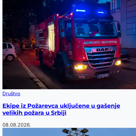
Društvo
Ekipe iz Požarevca uključene u gašenje
velikih požara u Srbiji
08.08.2026.