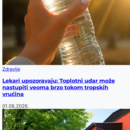
Zdravlje
Lekari upozoravaju: Toplotni udar može
nastupiti veoma brzo tokom tropskih
vrućina
01.08.2026.