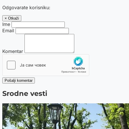
Odgovarate korisniku:
× Otkaži
Ime
Email
Komentar
Pošalji komentar
Srodne vesti