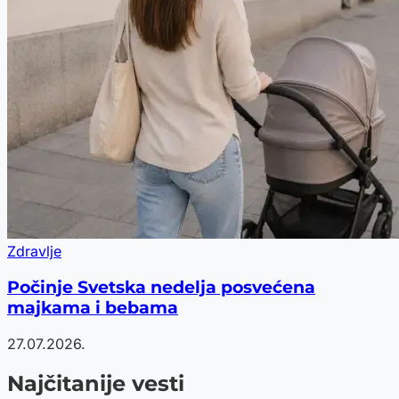
Zdravlje
Počinje Svetska nedelja posvećena
majkama i bebama
27.07.2026.
Najčitanije vesti