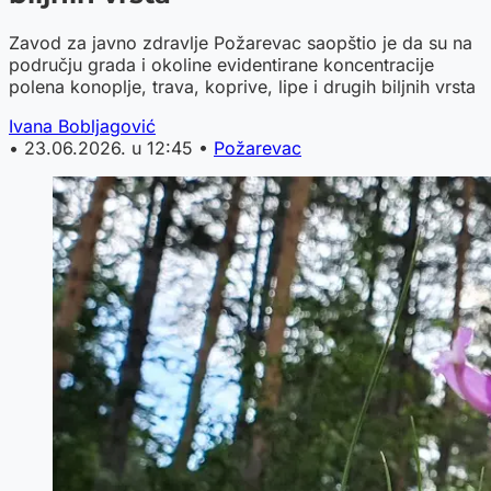
Zavod za javno zdravlje Požarevac saopštio je da su na
području grada i okoline evidentirane koncentracije
polena konoplje, trava, koprive, lipe i drugih biljnih vrsta
Ivana Bobljagović
•
23.06.2026. u 12:45
•
Požarevac