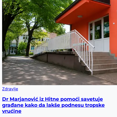
Zdravlje
Dr Marjanović iz Hitne pomoći savetuje
građane kako da lakše podnesu tropske
vrućine