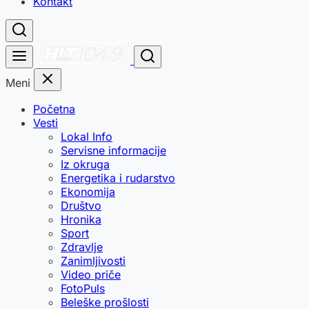
Kontakt
Meni
Početna
Vesti
Lokal Info
Servisne informacije
Iz okruga
Energetika i rudarstvo
Ekonomija
Društvo
Hronika
Sport
Zdravlje
Zanimljivosti
Video priče
FotoPuls
Beleške prošlosti