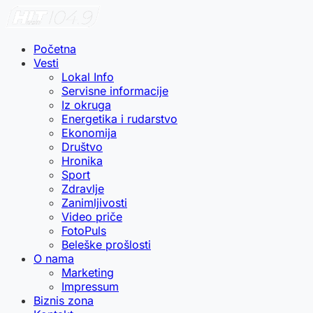
Početna
Vesti
Lokal Info
Servisne informacije
Iz okruga
Energetika i rudarstvo
Ekonomija
Društvo
Hronika
Sport
Zdravlje
Zanimljivosti
Video priče
FotoPuls
Beleške prošlosti
O nama
Marketing
Impressum
Biznis zona