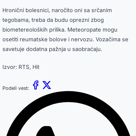
Hronični bolesnici, naročito oni sa srčanim
tegobama, treba da budu oprezni zbog
biometereoloških prilika. Meteoropate mogu
osetiti reumatske bolove i nervozu. Vozačima se
savetuje dodatna pažnja u saobraćaju.
Izvor: RTS, Hit
Podeli vest: