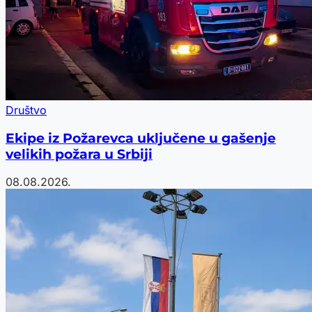
Društvo
Ekipe iz Požarevca uključene u gašenje
velikih požara u Srbiji
08.08.2026.