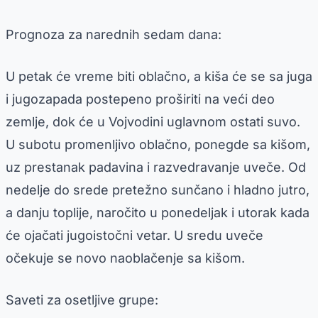
Prognoza za narednih sedam dana:
U petak će vreme biti oblačno, a kiša će se sa juga
i jugozapada postepeno proširiti na veći deo
zemlje, dok će u Vojvodini uglavnom ostati suvo.
U subotu promenljivo oblačno, ponegde sa kišom,
uz prestanak padavina i razvedravanje uveče. Od
nedelje do srede pretežno sunčano i hladno jutro,
a danju toplije, naročito u ponedeljak i utorak kada
će ojačati jugoistočni vetar. U sredu uveče
očekuje se novo naoblačenje sa kišom.
Saveti za osetljive grupe: