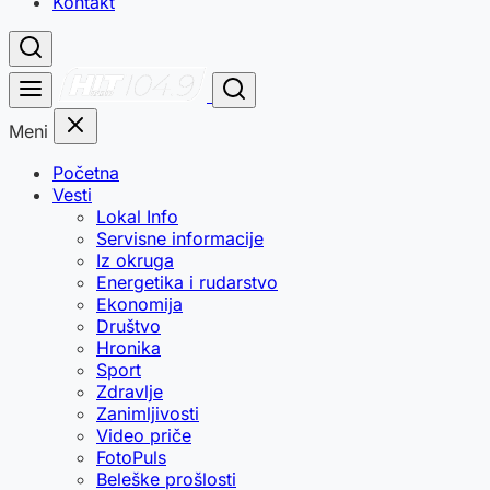
Kontakt
Meni
Početna
Vesti
Lokal Info
Servisne informacije
Iz okruga
Energetika i rudarstvo
Ekonomija
Društvo
Hronika
Sport
Zdravlje
Zanimljivosti
Video priče
FotoPuls
Beleške prošlosti