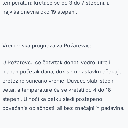
temperatura kretaće se od 3 do 7 stepeni, a
najviša dnevna oko 19 stepeni.
Vremenska prognoza za Požarevac:
U Požarevcu će četvrtak doneti vedro jutro i
hladan početak dana, dok se u nastavku očekuje
pretežno sunčano vreme. Duvaće slab istočni
vetar, a temperature će se kretati od 4 do 18
stepeni. U noći ka petku sledi postepeno
povećanje oblačnosti, ali bez značajnijih padavina.