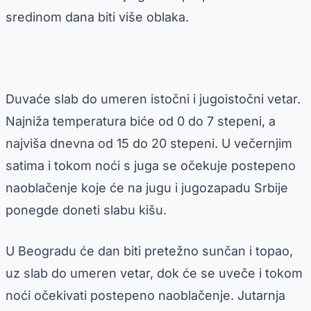
sredinom dana biti više oblaka.
Duvaće slab do umeren istočni i jugoistočni vetar.
Najniža temperatura biće od 0 do 7 stepeni, a
najviša dnevna od 15 do 20 stepeni. U večernjim
satima i tokom noći s juga se očekuje postepeno
naoblačenje koje će na jugu i jugozapadu Srbije
ponegde doneti slabu kišu.
U Beogradu će dan biti pretežno sunčan i topao,
uz slab do umeren vetar, dok će se uveče i tokom
noći očekivati postepeno naoblačenje. Jutarnja