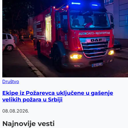
Društvo
Ekipe iz Požarevca uključene u gašenje
velikih požara u Srbiji
08.08.2026.
Najnovije vesti