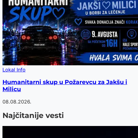
Lokal Info
Humanitarni skup u Požarevcu za Jakšu i
Milicu
08.08.2026.
Najčitanije vesti