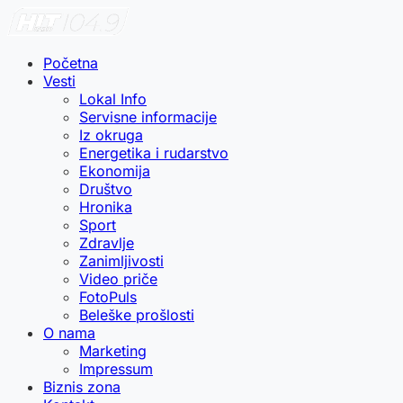
Početna
Vesti
Lokal Info
Servisne informacije
Iz okruga
Energetika i rudarstvo
Ekonomija
Društvo
Hronika
Sport
Zdravlje
Zanimljivosti
Video priče
FotoPuls
Beleške prošlosti
O nama
Marketing
Impressum
Biznis zona