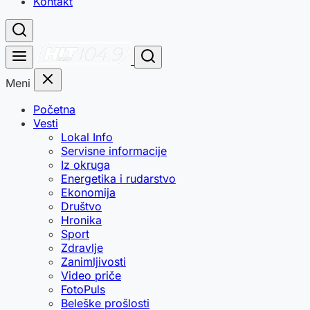
Kontakt
Meni
Početna
Vesti
Lokal Info
Servisne informacije
Iz okruga
Energetika i rudarstvo
Ekonomija
Društvo
Hronika
Sport
Zdravlje
Zanimljivosti
Video priče
FotoPuls
Beleške prošlosti