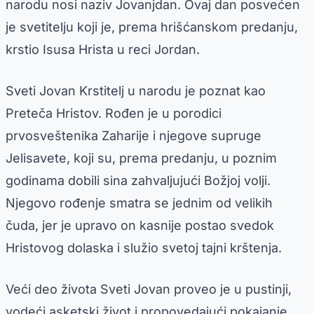
narodu nosi naziv Jovanjdan. Ovaj dan posvećen
je svetitelju koji je, prema hrišćanskom predanju,
krstio Isusa Hrista u reci Jordan.
Sveti Jovan Krstitelj u narodu je poznat kao
Preteča Hristov. Rođen je u porodici
prvosveštenika Zaharije i njegove supruge
Jelisavete, koji su, prema predanju, u poznim
godinama dobili sina zahvaljujući Božjoj volji.
Njegovo rođenje smatra se jednim od velikih
čuda, jer je upravo on kasnije postao svedok
Hristovog dolaska i služio svetoj tajni krštenja.
Veći deo života Sveti Jovan proveo je u pustinji,
vodeći asketski život i propovedajući pokajanje.