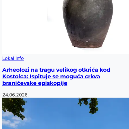
Lokal Info
Arheolozi na tragu velikog otkrića kod
Kostolca: Ispituje se moguća crkva
braničevske episkopije
24.06.2026.