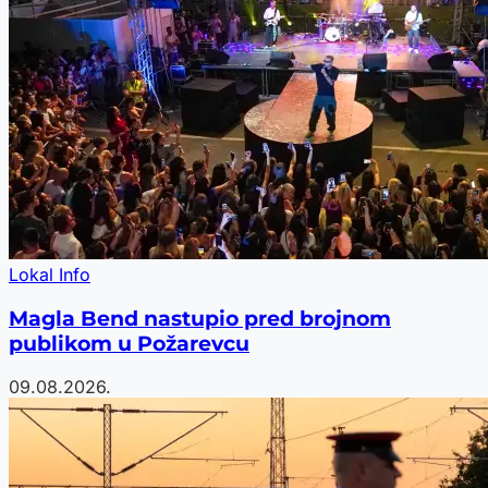
Lokal Info
Magla Bend nastupio pred brojnom
publikom u Požarevcu
09.08.2026.