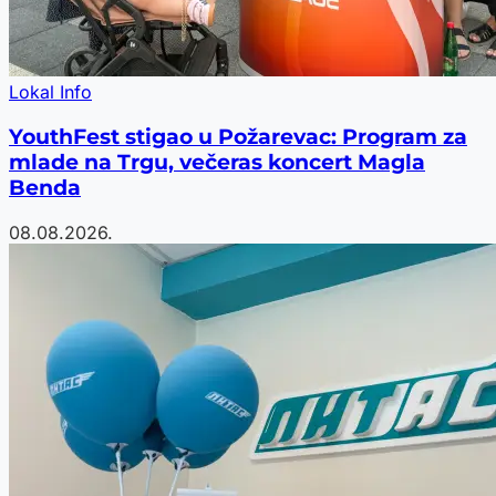
Lokal Info
YouthFest stigao u Požarevac: Program za
mlade na Trgu, večeras koncert Magla
Benda
08.08.2026.