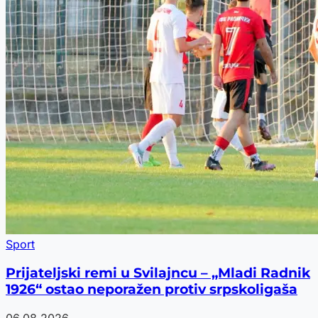
Sport
Prijateljski remi u Svilajncu – „Mladi Radnik
1926“ ostao neporažen protiv srpskoligaša
06.08.2026.