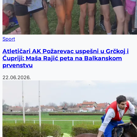
Sport
Atletičari AK Požarevac uspešni u Grčkoj i
Ćupriji: Maša Rajić peta na Balkanskom
prvenstvu
22.06.2026.