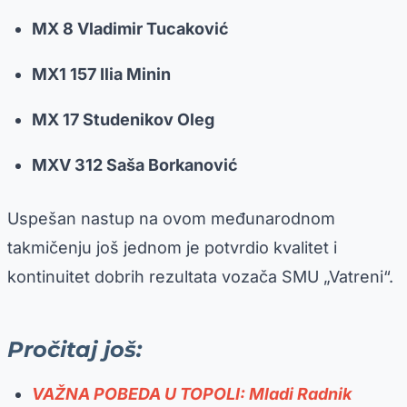
MX 8 Vladimir Tucaković
MX1 157 Ilia Minin
MX 17 Studenikov Oleg
MXV 312 Saša Borkanović
Uspešan nastup na ovom međunarodnom
takmičenju još jednom je potvrdio kvalitet i
kontinuitet dobrih rezultata vozača SMU „Vatreni“.
Pročitaj još:
VAŽNA POBEDA U TOPOLI: Mladi Radnik