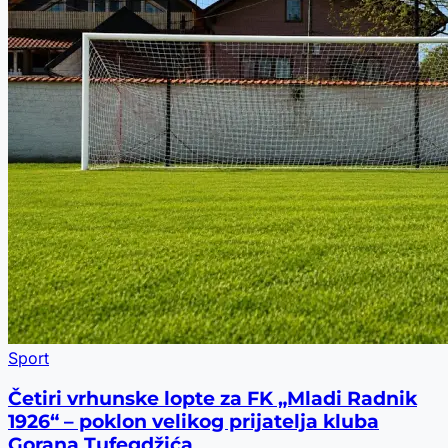
Sport
Četiri vrhunske lopte za FK „Mladi Radnik
1926“ – poklon velikog prijatelja kluba
Gorana Tufegdžića