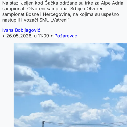
Na stazi Jeljen kod Čačka održane su trke za Alpe Adria
šampionat, Otvoreni šampionat Srbije i Otvoreni
šampionat Bosne i Hercegovine, na kojima su uspešno
nastupili i vozači SMU „Vatreni“
Ivana Bobljagović
•
26.05.2026. u 11:09
•
Požarevac