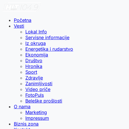
Početna
Vesti
Lokal Info
Servisne informacije
Iz okruga
Energetika i rudarstvo
Ekonomija
Društvo
Hronika
Sport
Zdravlje
Zanimljivosti
Video priče
FotoPuls
Beleške prošlosti
O nama
Marketing
Impressum
Biznis zona