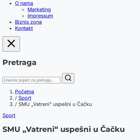
O nama
Marketing
Impressum
Biznis zona
Kontakt
Pretraga
Početna
/
Sport
/
SMU „Vatreni“ uspešni u Čačku
Sport
SMU „Vatreni“ uspešni u Čačku