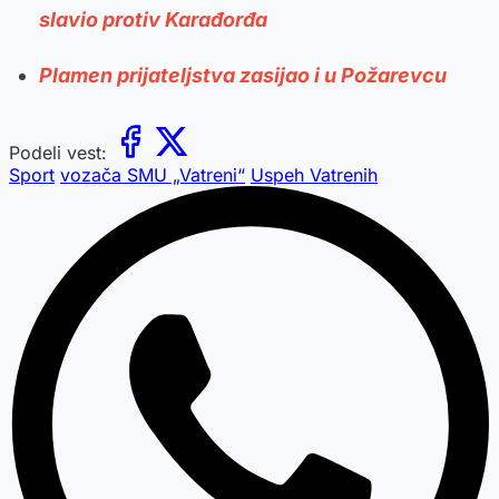
slavio protiv Karađorđa
Plamen prijateljstva zasijao i u Požarevcu
Podeli vest:
Sport
vozača SMU „Vatreni“
Uspeh Vatrenih