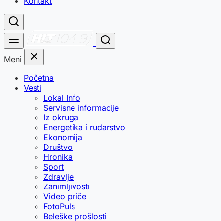
Kontakt
Meni
Početna
Vesti
Lokal Info
Servisne informacije
Iz okruga
Energetika i rudarstvo
Ekonomija
Društvo
Hronika
Sport
Zdravlje
Zanimljivosti
Video priče
FotoPuls
Beleške prošlosti