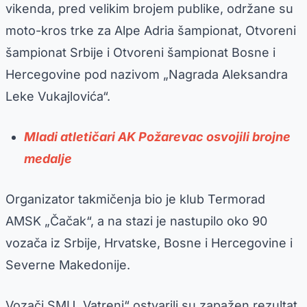
vikenda, pred velikim brojem publike, održane su
moto-kros trke za Alpe Adria šampionat, Otvoreni
šampionat Srbije i Otvoreni šampionat Bosne i
Hercegovine pod nazivom „Nagrada Aleksandra
Leke Vukajlovića“.
Mladi atletičari AK Požarevac osvojili brojne
medalje
Organizator takmičenja bio je klub Termorad
AMSK „Čačak“, a na stazi je nastupilo oko 90
vozača iz Srbije, Hrvatske, Bosne i Hercegovine i
Severne Makedonije.
Vozači SMU „Vatreni“ ostvarili su zapažen rezultat