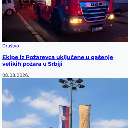
Društvo
Ekipe iz Požarevca uključene u gašenje
velikih požara u Srbiji
08.08.2026.