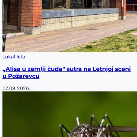
Lokal Info
„Alisa u zemlji čuda“ sutra na Letnjoj sceni
u Požarevcu
07.08.2026.