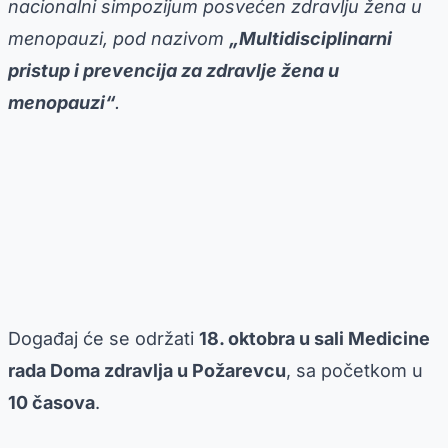
nacionalni simpozijum posvećen zdravlju žena u
menopauzi, pod nazivom
„Multidisciplinarni
pristup i prevencija za zdravlje žena u
menopauzi“
.
Događaj će se održati
18. oktobra u sali Medicine
rada Doma zdravlja u Požarevcu
, sa početkom u
10 časova
.