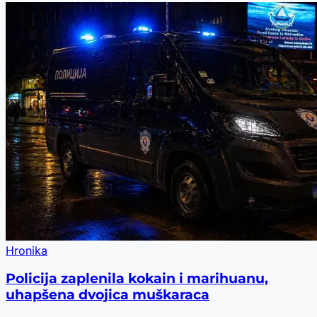
Hronika
Policija zaplenila kokain i marihuanu,
uhapšena dvojica muškaraca