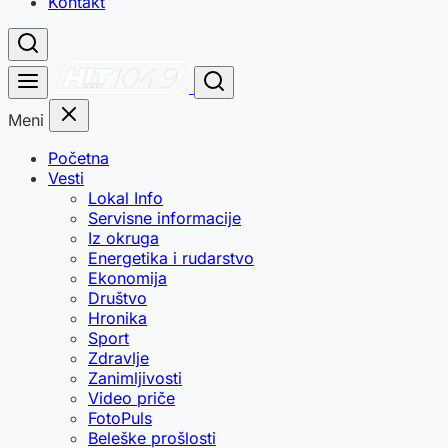
Kontakt
Meni
Početna
Vesti
Lokal Info
Servisne informacije
Iz okruga
Energetika i rudarstvo
Ekonomija
Društvo
Hronika
Sport
Zdravlje
Zanimljivosti
Video priče
FotoPuls
Beleške prošlosti