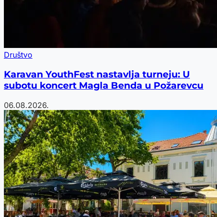
Društvo
Karavan YouthFest nastavlja turneju: U
subotu koncert Magla Benda u Požarevcu
06.08.2026.