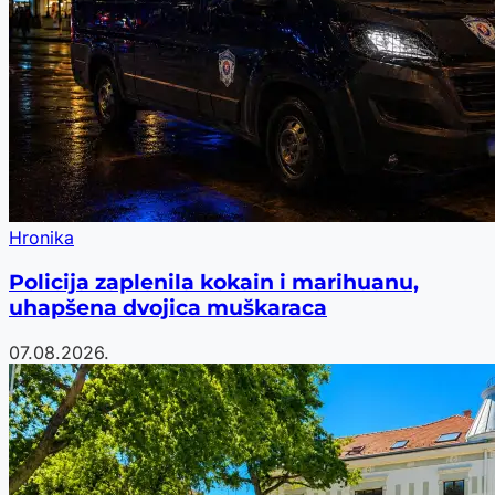
Hronika
Policija zaplenila kokain i marihuanu,
uhapšena dvojica muškaraca
07.08.2026.