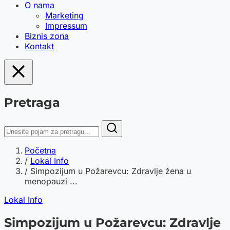
O nama
Marketing
Impressum
Biznis zona
Kontakt
Pretraga
Početna
/
Lokal Info
/
Simpozijum u Požarevcu: Zdravlje žena u
menopauzi ...
Lokal Info
Simpozijum u Požarevcu: Zdravlje