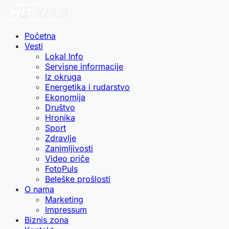
Početna
Vesti
Lokal Info
Servisne informacije
Iz okruga
Energetika i rudarstvo
Ekonomija
Društvo
Hronika
Sport
Zdravlje
Zanimljivosti
Video priče
FotoPuls
Beleške prošlosti
O nama
Marketing
Impressum
Biznis zona