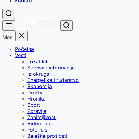
Kontakt
Meni
Početna
Vesti
Lokal Info
Servisne informacije
Iz okruga
Energetika i rudarstvo
Ekonomija
Društvo
Hronika
Sport
Zdravlje
Zanimljivosti
Video priče
FotoPuls
Beleške prošlosti