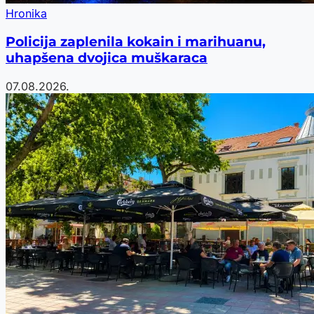
Hronika
Policija zaplenila kokain i marihuanu,
uhapšena dvojica muškaraca
07.08.2026.