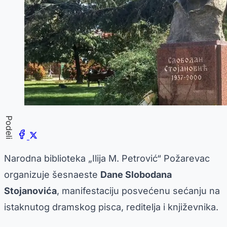
Podeli
Narodna biblioteka „Ilija M. Petrović“ Požarevac
organizuje šesnaeste
Dane Slobodana
Stojanovića
, manifestaciju posvećenu sećanju na
istaknutog dramskog pisca, reditelja i književnika.