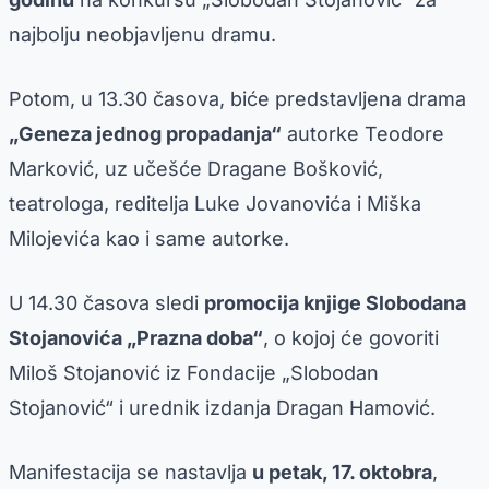
najbolju neobjavljenu dramu.
Potom, u 13.30 časova, biće predstavljena drama
„Geneza jednog propadanja“
autorke Teodore
Marković, uz učešće Dragane Bošković,
teatrologa, reditelja Luke Jovanovića i Miška
Milojevića kao i same autorke.
U 14.30 časova sledi
promocija knjige Slobodana
Stojanovića „Prazna doba“
, o kojoj će govoriti
Miloš Stojanović iz Fondacije „Slobodan
Stojanović“ i urednik izdanja Dragan Hamović.
Manifestacija se nastavlja
u petak, 17. oktobra
,