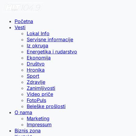
Početna
Vesti
Lokal Info
Servisne informacije
Iz okruga
Energetika i rudarstvo
Ekonomija
Društvo
Hronika
Sport
Zdravlje
Zanimljivosti
Video priče
FotoPuls
Beleške prošlosti
O nama
Marketing
Impressum
Biznis zona