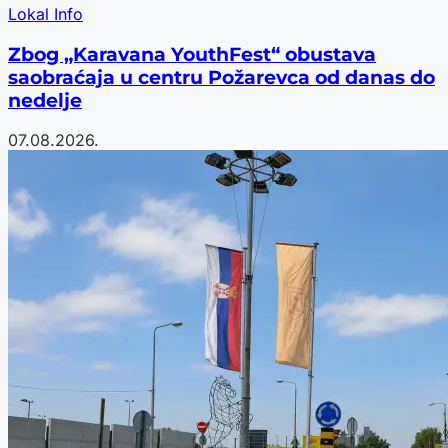
Lokal Info
Zbog „Karavana YouthFest“ obustava
saobraćaja u centru Požarevca od danas do
nedelje
07.08.2026.