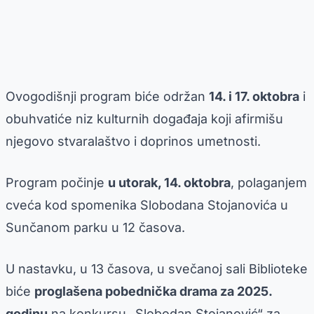
Ovogodišnji program biće održan
14. i 17. oktobra
i
obuhvatiće niz kulturnih događaja koji afirmišu
njegovo stvaralaštvo i doprinos umetnosti.
Program počinje
u utorak, 14. oktobra
, polaganjem
cveća kod spomenika Slobodana Stojanovića u
Sunčanom parku u 12 časova.
U nastavku, u 13 časova, u svečanoj sali Biblioteke
biće
proglašena pobednička drama za 2025.
godinu
na konkursu „Slobodan Stojanović“ za