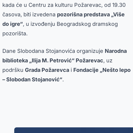
kada će u Centru za kulturu Požarevac, od 19.30
časova, biti izvedena
pozorišna predstava „Više
do igre“
, u izvođenju Beogradskog dramskog
pozorišta.
Dane Slobodana Stojanovića organizuje
Narodna
biblioteka „Ilija M. Petrović“ Požarevac
, uz
podršku
Grada Požarevca
i
Fondacije „Nešto lepo
– Slobodan Stojanović“
.