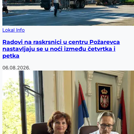
Lokal Info
Radovi na raskrsnici u centru Požarevca
nastavljaju se u noći između četvrtka i
petka
06.08.2026.