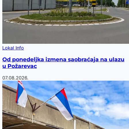
Lokal Info
Od ponedeljka izmena saobraćaja na ulazu
u Požarevac
07.08.2026.