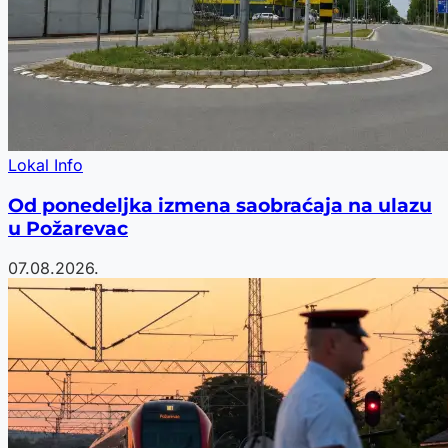
Lokal Info
Od ponedeljka izmena saobraćaja na ulazu
u Požarevac
07.08.2026.