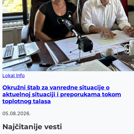
Lokal Info
Okružni štab za vanredne situacije o
aktuelnoj situaciji i preporukama tokom
toplotnog talasa
05.08.2026.
Najčitanije vesti